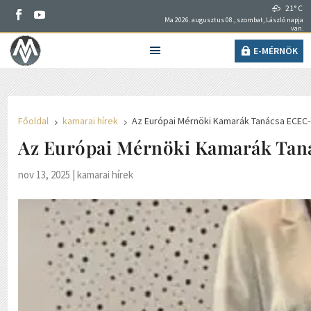
21° C
Ma 2026. augusztus 08., szombat, László napja
van.
E-MÉRNÖK
Főoldal
kamarai hírek
Az Európai Mérnöki Kamarák Tanácsa ECEC-d
5
5
Az Európai Mérnöki Kamarák Tanác
nov 13, 2025
|
kamarai hírek