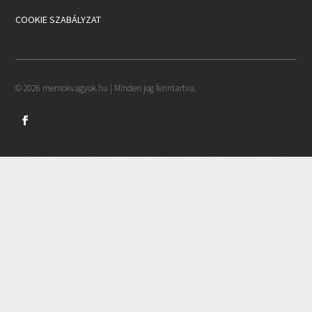
COOKIE SZABÁLYZAT
© 2026 mernokvagyok.hu | Minden jog fenntartva.