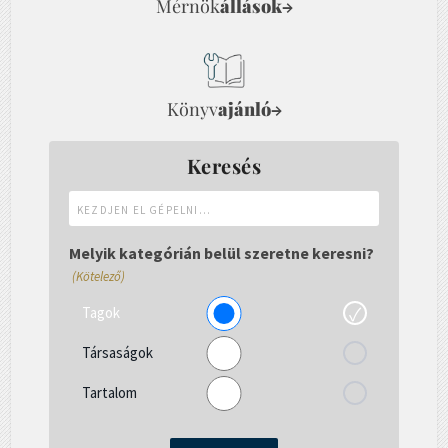
Mérnök
állások
→
Könyv
ajánló
→
Keresés
Kezdjen
el
gépelni...
Melyik kategórián belül szeretne keresni?
(Kötelező)
Tagok
Társaságok
Tartalom