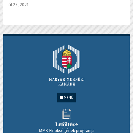
júl 27, 2021
MENÜ
Letöltés
→
MMK Elnökségének programja