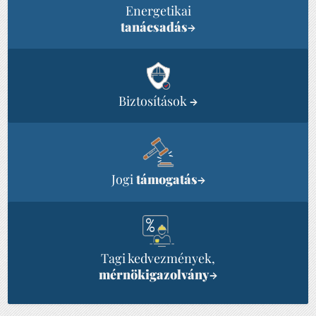
Energetikai
tanácsadás
→
Biztosítások
→
Jogi
támogatás
→
Tagi kedvezmények,
mérnökigazolvány
→