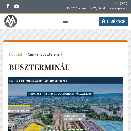
36° C
Ma 2026. augusztus 07., péntek, Ibolya napja van.
E-MÉRNÖK
Főoldal
Címke: Buszterminál
5
BUSZTERMINÁL