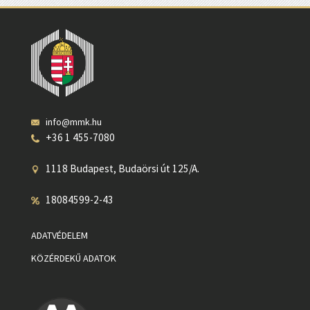
info@mmk.hu
+36 1 455-7080
1118 Budapest, Budaörsi út 125/A.
18084599-2-43
ADATVÉDELEM
KÖZÉRDEKŰ ADATOK