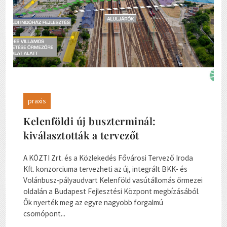
praxis
Kelenföldi új buszterminál:
kiválasztották a tervezőt
A KÖZTI Zrt. és a Közlekedés Fővárosi Tervező Iroda
Kft. konzorciuma tervezheti az új, integrált BKK- és
Volánbusz-pályaudvart Kelenföld vasútállomás őrmezei
oldalán a Budapest Fejlesztési Központ megbízásából.
Ők nyerték meg az egyre nagyobb forgalmú
csomópont...