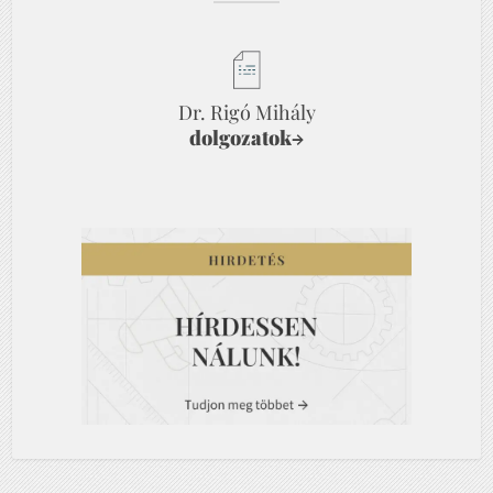
Dr. Rigó Mihály
dolgozatok
→