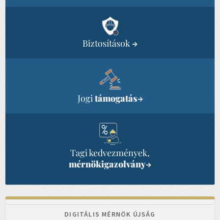
Biztosítások
→
Jogi
támogatás
→
Tagi kedvezmények,
mérnökigazolvány
→
DIGITÁLIS MÉRNÖK ÚJSÁG