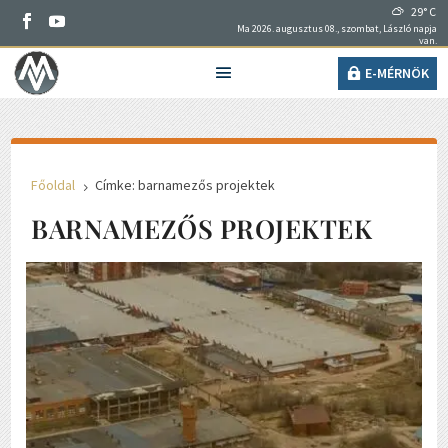
29° C
Ma 2026. augusztus 08., szombat, László napja
van.
E-MÉRNÖK
Főoldal
Címke: barnamezős projektek
5
BARNAMEZŐS PROJEKTEK