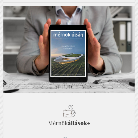
Mérnök
állások
→