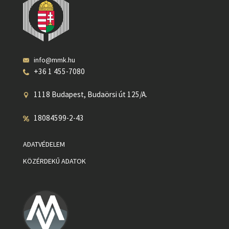
info@mmk.hu
+36 1 455-7080
1118 Budapest, Budaörsi út 125/A.
18084599-2-43
ADATVÉDELEM
KÖZÉRDEKŰ ADATOK