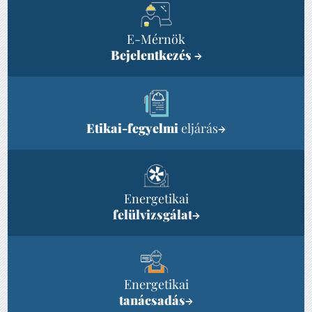
E-Mérnök
Bejelentkezés
→
Etikai-fegyelmi
eljárás
→
Energetikai
felülvizsgálat
→
Energetikai
tanácsadás
→