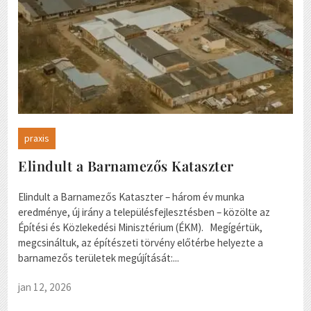
praxis
Elindult a Barnamezős Kataszter
Elindult a Barnamezős Kataszter – három év munka
eredménye, új irány a településfejlesztésben – közölte az
Építési és Közlekedési Minisztérium (ÉKM). Megígértük,
megcsináltuk, az építészeti törvény előtérbe helyezte a
barnamezős területek megújítását:...
jan 12, 2026