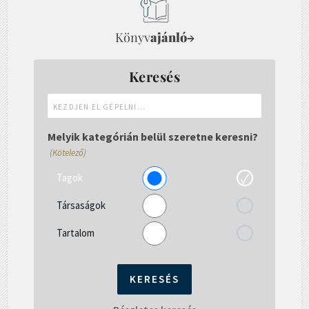
Könyv
ajánló
→
Keresés
Kezdjen
el
gépelni...
Melyik kategórián belül szeretne keresni?
(Kötelező)
Tagok
Társaságok
Tartalom