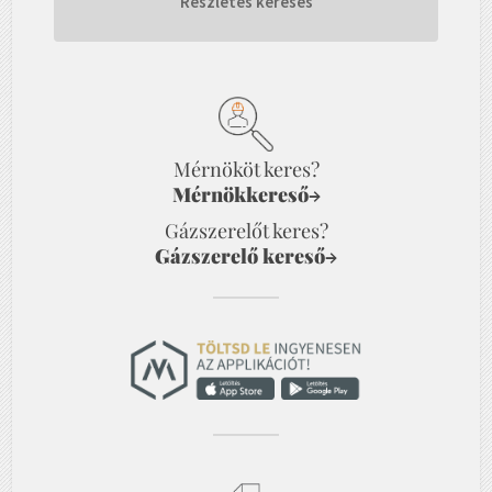
Részletes keresés
Mérnököt keres?
Mérnökkereső
→
Gázszerelőt keres?
Gázszerelő kereső
→