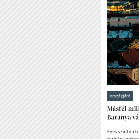
országjáró
Másfél mill
Baranya v
Éves szinten t
forintos energ