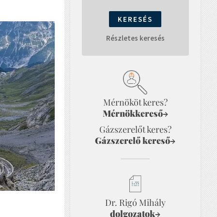
Részletes keresés
Mérnököt keres?
Mérnökkereső
→
Gázszerelőt keres?
Gázszerelő kereső
→
Dr. Rigó Mihály
dolgozatok
→