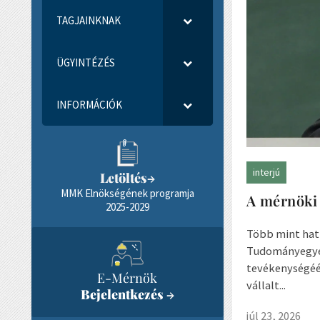
TAGJAINKNAK
ÜGYINTÉZÉS
INFORMÁCIÓK
interjú
Letöltés
→
MMK Elnökségének programja
A mérnöki 
2025-2029
Több mint hat 
Tudományegyet
tevékenységéé
E-Mérnök
vállalt...
Bejelentkezés
→
júl 23, 2026