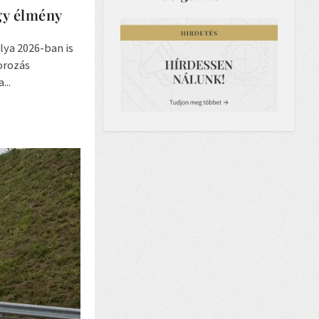
gy élmény
ya 2026-ban is
orozás
...