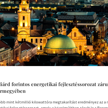
iárd forintos energetikai fejlesztéssorozat zárul
ármegyében
öbb mint kétmillió kilowattóra megtakarítást eredményez az a m
etikai fejlesztéssorozat, amely a közelmúltban zárult le a Bara