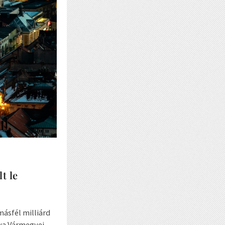
t le
ásfél milliárd
nya Vármegyei