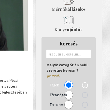
Mérnök
állások
→
Könyv
ajánló
→
Keresés
Kezdjen
el
gépelni...
Melyik kategórián belül
szeretne keresni?
(Kötelező)
rt: a Pécsi
Tagok
elyettesi
 fejlesztésében
Társaságok
Tartalom