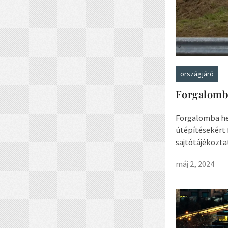
országjáró
Forgalomba
Forgalomba hel
útépítésekért 
sajtótájékozta
máj 2, 2024