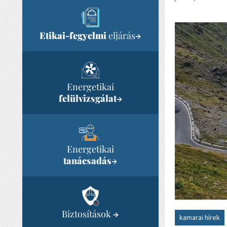
Etikai-fegyelmi
eljárás
→
Energetikai
felülvizsgálat
→
Energetikai
tanácsadás
→
Biztosítások
→
kamarai hírek