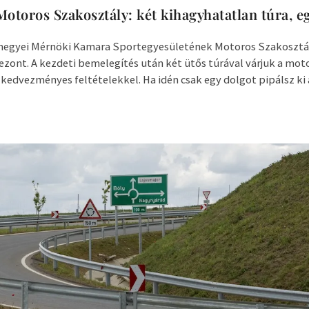
toros Szakosztály: két kihagyhatatlan túra, e
megyei Mérnöki Kamara Sportegyesületének Motoros Szakosztál
zezont. A kezdeti bemelegítés után két ütős túrával várjuk a mot
 kedvezményes feltételekkel. Ha idén csak egy dolgot pipálsz ki a