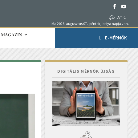
27° C
Ma 2026. augusztus 07., péntek, Ibolya napja van.
MAGAZIN
E-MÉRNÖK
DIGITÁLIS MÉRNÖK ÚJSÁG