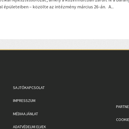
 épületeiben – közölte az intézmény március 26-án. A...
SAJTÓKAPCSOLAT
IMPRESSZUM
PARTN
MÉDIAAJÁNLAT
COOKIE
ADATVÉDELMI ELVEK