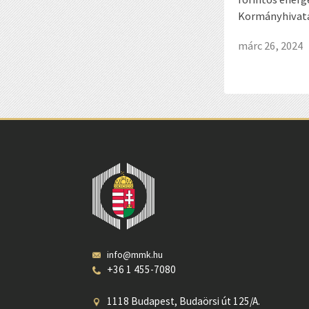
Kormányhivatal
márc 26, 2024
info@mmk.hu
+36 1 455-7080
1118 Budapest, Budaörsi út 125/A.