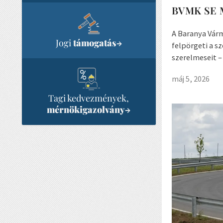
BVMK SE Mo
A Baranya Vár
Jogi
támogatás
→
felpörgeti a s
szerelmeseit –
máj 5, 2026
Tagi kedvezmények,
mérnökigazolvány
→