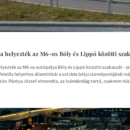
 helyezték az M6-os Bóly és Lippó közötti szak
yezték az M6-os autópálya Bóly és Lippó közötti szakaszát – je
felelős helyettes államtitkár a sztráda bólyi csomópontjánál má
tón. Pántya József elmondta, az Ivándárdáig tartó, csaknem húsz