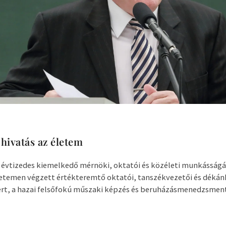
hivatás az életem
évtizedes kiemelkedő mérnöki, oktatói és közéleti munkásságáé
emen végzett értékteremtő oktatói, tanszékvezetői és dékánh
rt, a hazai felsőfokú műszaki képzés és beruházásmenedzsment