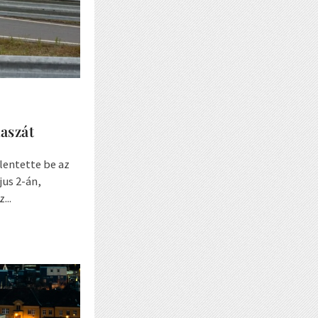
aszát
lentette be az
jus 2-án,
...