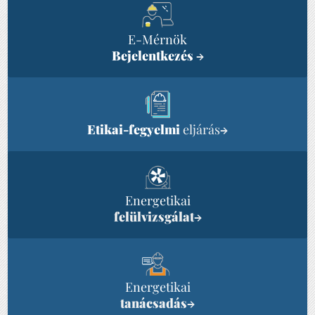
E-Mérnök
Bejelentkezés
→
Etikai-fegyelmi
eljárás
→
Energetikai
felülvizsgálat
→
Energetikai
tanácsadás
→