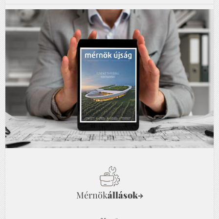
Mérnök
állások
→