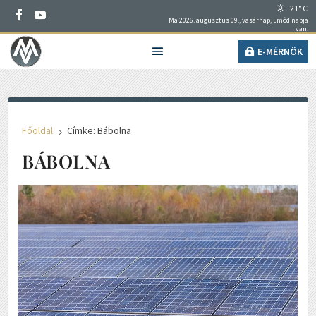
21° C
Ma 2026. augusztus 09., vasárnap, Emőd napja
van.
E-MÉRNÖK
Főoldal
Címke: Bábolna
5
BÁBOLNA