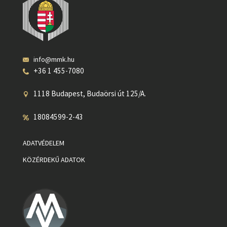
info@mmk.hu
+36 1 455-7080
1118 Budapest, Budaörsi út 125/A.
18084599-2-43
ADATVÉDELEM
KÖZÉRDEKŰ ADATOK