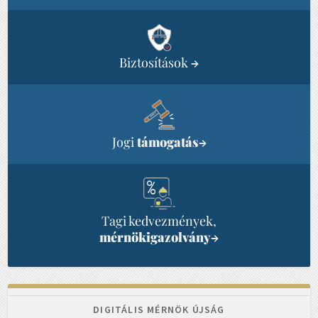
Biztosítások
→
Jogi
támogatás
→
Tagi kedvezmények,
mérnökigazolvány
→
DIGITÁLIS MÉRNÖK ÚJSÁG