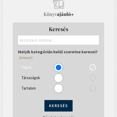
Könyv
ajánló
→
Keresés
Kezdjen
el
gépelni...
Melyik kategórián belül szeretne keresni?
(Kötelező)
Tagok
Társaságok
Tartalom