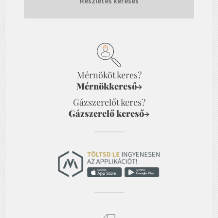
Részletes keresés
Mérnököt keres?
Mérnökkereső
→
Gázszerelőt keres?
Gázszerelő kereső
→