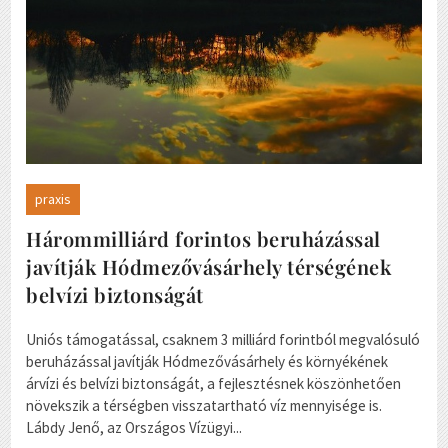
praxis
Hárommilliárd forintos beruházással
javítják Hódmezővásárhely térségének
belvízi biztonságát
Uniós támogatással, csaknem 3 milliárd forintból megvalósuló
beruházással javítják Hódmezővásárhely és környékének
árvízi és belvízi biztonságát, a fejlesztésnek köszönhetően
növekszik a térségben visszatartható víz mennyisége is.
Lábdy Jenő, az Országos Vízügyi...