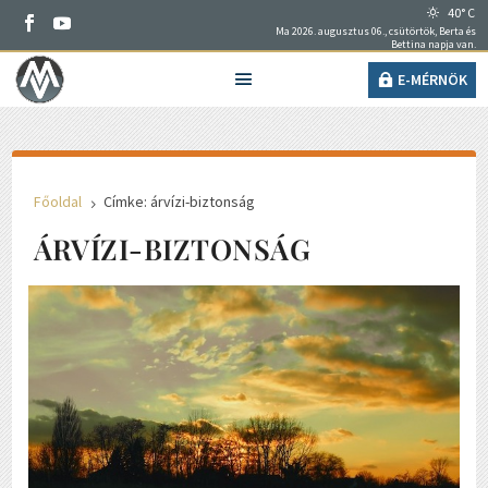
40° C
Ma 2026. augusztus 06., csütörtök, Berta és
Bettina napja van.
E-MÉRNÖK
Főoldal
Címke: árvízi-biztonság
5
ÁRVÍZI-BIZTONSÁG