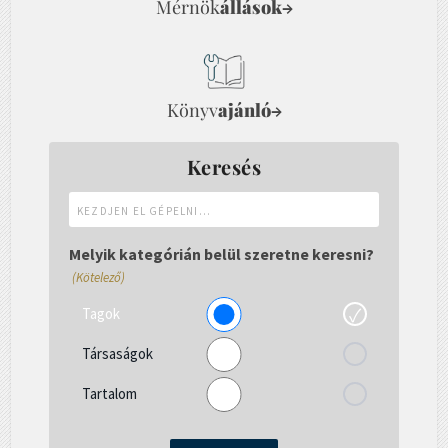
Mérnök
állások
→
Könyv
ajánló
→
Keresés
Kezdjen
el
gépelni...
Melyik kategórián belül szeretne keresni?
(Kötelező)
Tagok
Társaságok
Tartalom