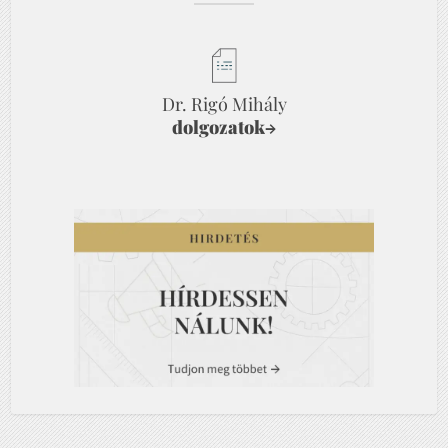
Dr. Rigó Mihály
dolgozatok
→