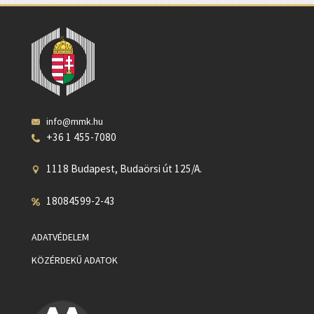
info@mmk.hu
+36 1 455-7080
1118 Budapest, Budaörsi út 125/A.
18084599-2-43
ADATVÉDELEM
KÖZÉRDEKŰ ADATOK