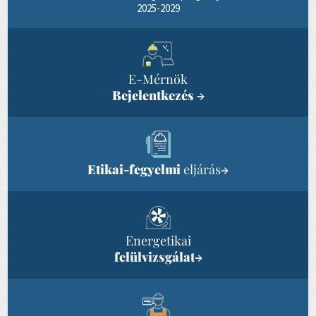
2025-2029
E-Mérnök
Bejelentkezés
→
Etikai-fegyelmi
eljárás
→
Energetikai
felülvizsgálat
→