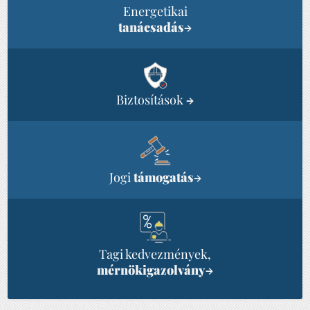
Energetikai
tanácsadás
→
Biztosítások
→
Jogi
támogatás
→
Tagi kedvezmények,
mérnökigazolvány
→