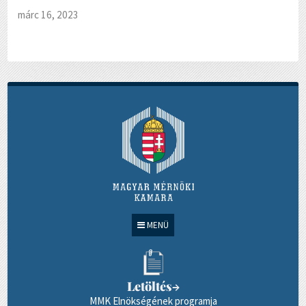
márc 16, 2023
MENÜ
Letöltés
→
MMK Elnökségének programja