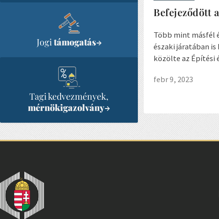
Befejeződött a
Több mint másfél 
Jogi
támogatás
→
északi járatában is
közölte az Építési
febr 9, 2023
Tagi kedvezmények,
mérnökigazolvány
→