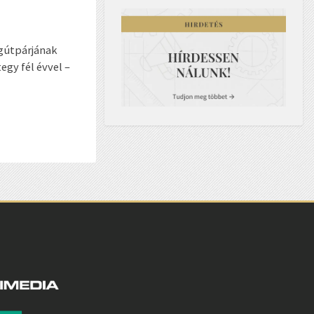
agútpárjának
egy fél évvel –