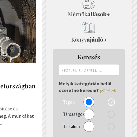
Mérnök
állások
→
Könyv
ajánló
→
Keresés
Kezdjen
el
gépelni...
Melyik kategórián belül
émetországban
szeretne keresni?
(Kötelező)
Tagok
ítése és
Társaságok
 meg. A munkákat
.
Tartalom