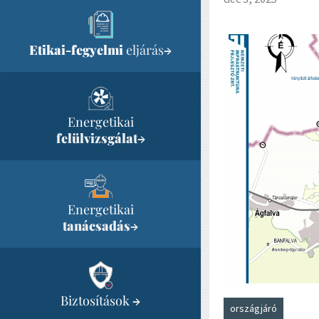
Etikai-fegyelmi
eljárás
→
Energetikai
felülvizsgálat
→
Energetikai
tanácsadás
→
Biztosítások
→
országjáró