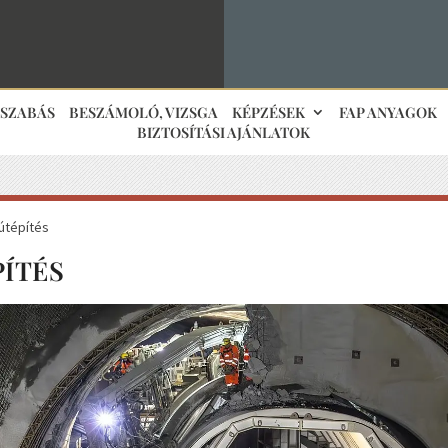
JSZABÁS
BESZÁMOLÓ, VIZSGA
KÉPZÉSEK
FAP ANYAGOK
BIZTOSÍTÁSI AJÁNLATOK
útépítés
ÍTÉS