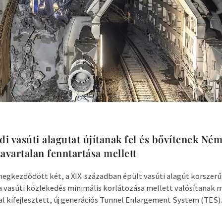
adi vasúti alagutat újítanak fel és bővítenek N
avartalan fenntartása mellett
kezdődött két, a XIX. században épült vasúti alagút korszerűs
a vasúti közlekedés minimális korlátozása mellett valósítanak
l kifejlesztett, új generációs Tunnel Enlargement System (TES)..