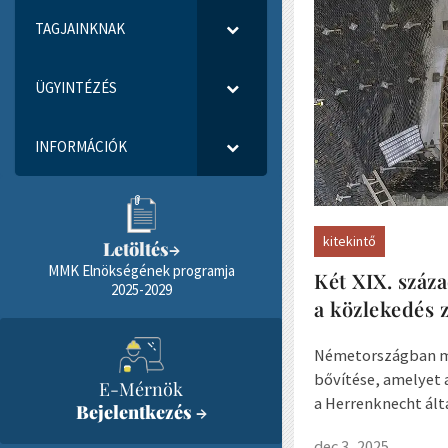
TAGJAINKNAK
ÜGYINTÉZÉS
INFORMÁCIÓK
kitekintő
Letöltés
→
MMK Elnökségének programja
Két XIX. száz
2025-2029
a közlekedés z
Németországban meg
bővítése, amelyet 
E-Mérnök
a Herrenknecht álta
Bejelentkezés
→
dec 3, 2025