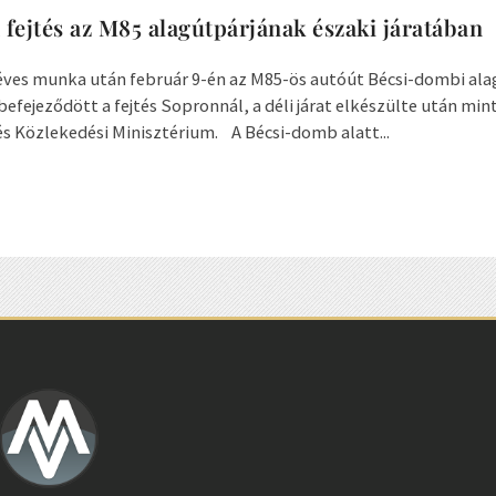
 fejtés az M85 alagútpárjának északi járatában
éves munka után február 9-én az M85-ös autóút Bécsi-dombi al
 befejeződött a fejtés Sopronnál, a déli járat elkészülte után mint
 és Közlekedési Minisztérium. A Bécsi-domb alatt...