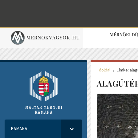
MÉRNÖKI DÍ
Főoldal
Címke: alag
5
ALAGÚTÉP
KAMARA