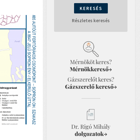
Részletes keresés
Mérnököt keres?
Mérnökkereső
→
Gázszerelőt keres?
Gázszerelő kereső
→
Dr. Rigó Mihály
dolgozatok
→