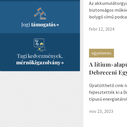
Az akkumulátorgyár
biztonságos működ
bolygó című podcas
Jogi
támogatás
→
febr 12, 2024
egyetemes
Tagi kedvezmények,
mérnökigazolvány
→
A lítium-alapú
Debreceni Eg
Újratölthető cink-
fejlesztették ki a
típusú energiatárol
nov 23, 2023