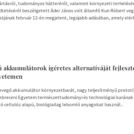
tásról, tudományos hátteréről, valamint környezeti terhelésér
tetéséről beszélgetett Áder János volt államfő Kun Róbert veg
tjának február 12-én megjelent, legújabb adásában, amely elérhe
 akkumulátorok ígéretes alternatíváját fejleszte
yetemen
levegő akkumulátor környezetbarát, nagy teljesítményű protot
 Debreceni Egyetem természettudományi és technológiai karának k
ó cellulóz alapú, biológiailag lebomló anyagokat használ...