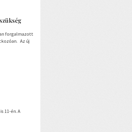
 szükség
ban forgalmazott
tkozóan. Az új
s 11-én. A