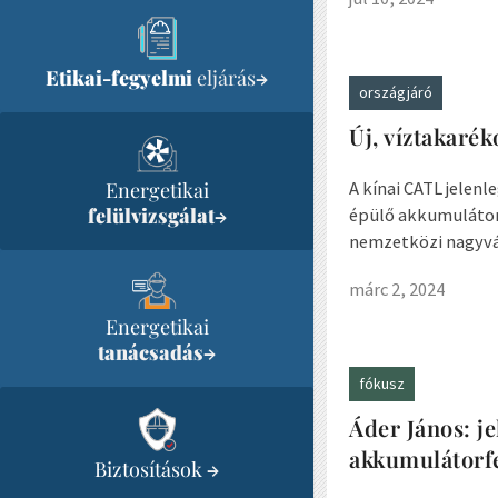
Etikai-fegyelmi
eljárás
→
országjáró
Új, víztakaré
Energetikai
A kínai CATL jelen
felülvizsgálat
→
épülő akkumulátor 
nemzetközi nagyváll
márc 2, 2024
Energetikai
tanácsadás
→
fókusz
Áder János: j
akkumulátorfe
Biztosítások
→