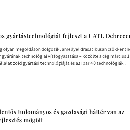
kos gyártástechnológiát fejleszt a CATL Debrec
leg olyan megoldáson dolgozik, amellyel drasztikusan csökkent
gyárának technológiai vízfogyasztása – közölte a cég március 1
alat zöld gyártási technológiáját és az ipar 4.0 technológiák...
elentős tudományos és gazdasági háttér van az
jlesztés mögött