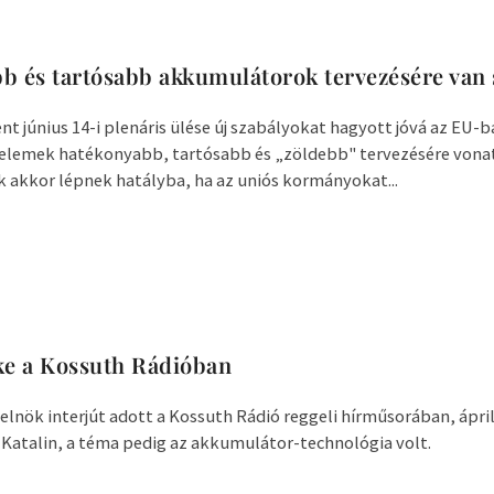
b és tartósabb akkumulátorok tervezésére van
nt június 14-i plenáris ülése új szabályokat hagyott jóvá az EU-
elemek hatékonyabb, tartósabb és „zöldebb" tervezésére vona
 akkor lépnek hatályba, ha az uniós kormányokat...
e a Kossuth Rádióban
nök interjút adott a Kossuth Rádió reggeli hírműsorában, áprili
Katalin, a téma pedig az akkumulátor-technológia volt.