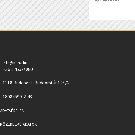
info@mmk.hu
+36 1 455-7080
1118 Budapest, Budaörsi út 125/A.
18084599-2-43
ADATVÉDELEM
KÖZÉRDEKŰ ADATOK