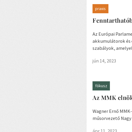
praxis
Fenntarthatób
Az Európai Parlame
akkumulátorok és 
szabályok, amelyek
jún 14, 2023
fókusz
Az MMK elnök
Wagner Ernő MMK-el
műsorvezető Nagy 
ápr 11, 2023