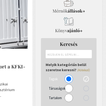
Mérnök
állások
→
Könyv
ajánló
→
Keresés
Kezdjen
el
gépelni...
Melyik kategórián belül
ort a KFKI-
szeretne keresni?
(Kötelező)
Tagok
zikai
Társaságok
nisztérium
.
Tartalom