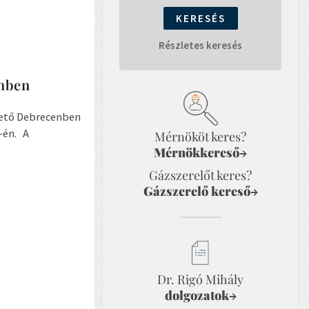
Részletes keresés
enben
hető Debrecenben
-én. A
Mérnököt keres?
Mérnökkereső
→
Gázszerelőt keres?
Gázszerelő kereső
→
Dr. Rigó Mihály
dolgozatok
→