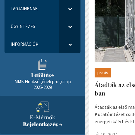
TAGJAINKNAK
ÜGYINTÉZÉS
INFORMÁCIÓK
praxis
Letöltés
→
MMK Elnökségének programja
Átadták az el
2025-2029
ban
Átadták az első ma
Kutatóintézet csill
E-Mérnök
energetikáért és kl
Bejelentkezés
→
júl 10, 2024