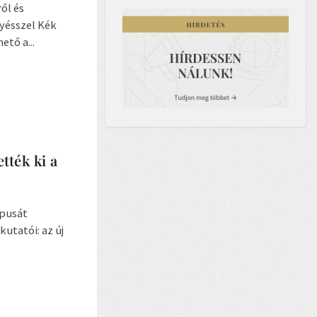
ől és
yésszel Kék
tő a...
tték ki a
ípusát
utatói: az új