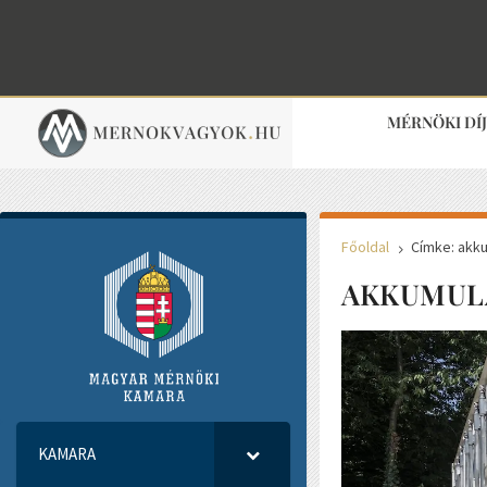
MÉRNÖKI DÍ
Főoldal
Címke: akk
5
AKKUMUL
KAMARA