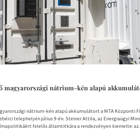
ső magyarországi nátrium-kén alapú akkumulát
gyarországi nátrium-kén alapú akkumulátort a MTA Központi Fi
ebérci telephelyén július 9-én. Steiner Attila, az Energiaügyi Mi
ímapolitikáért felelős államtitkára a rendezvényen kiemelte: az..