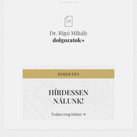
Dr. Rigó Mihály
dolgozatok
→