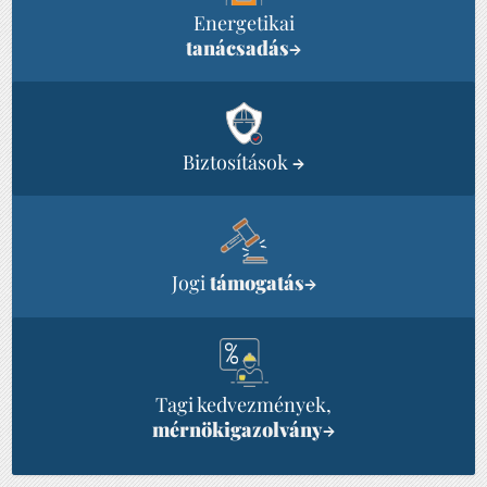
Energetikai
tanácsadás
→
Biztosítások
→
Jogi
támogatás
→
Tagi kedvezmények,
mérnökigazolvány
→