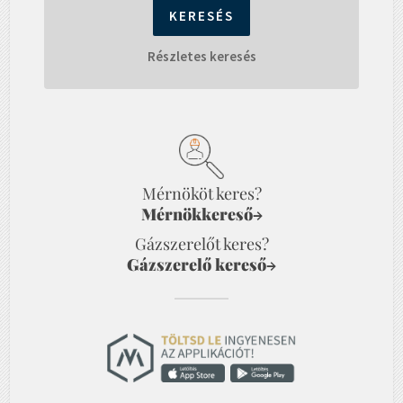
Részletes keresés
Mérnököt keres?
Mérnökkereső
→
Gázszerelőt keres?
Gázszerelő kereső
→