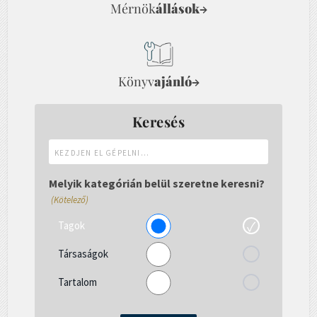
Mérnök
állások
→
Könyv
ajánló
→
Keresés
Kezdjen
el
gépelni...
Melyik kategórián belül szeretne keresni?
(Kötelező)
Tagok
Társaságok
Tartalom