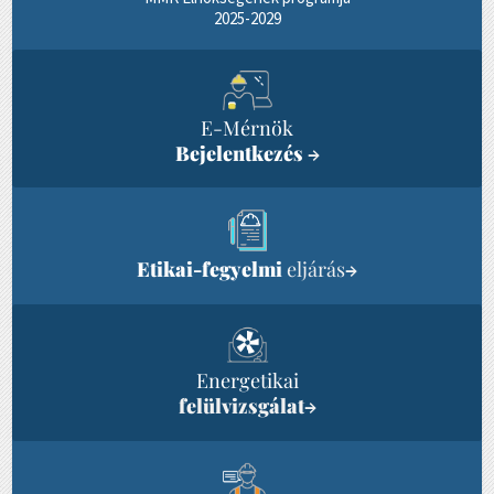
2025-2029
E-Mérnök
Bejelentkezés
→
Etikai-fegyelmi
eljárás
→
Energetikai
felülvizsgálat
→