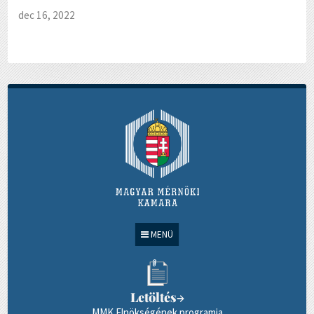
dec 16, 2022
MENÜ
Letöltés
→
MMK Elnökségének programja