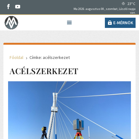
23° C
Ma 2026. augusztus 08., szombat, László napja
van.
E-MÉRNÖK
Főoldal
Címke: acélszerkezet
5
ACÉLSZERKEZET