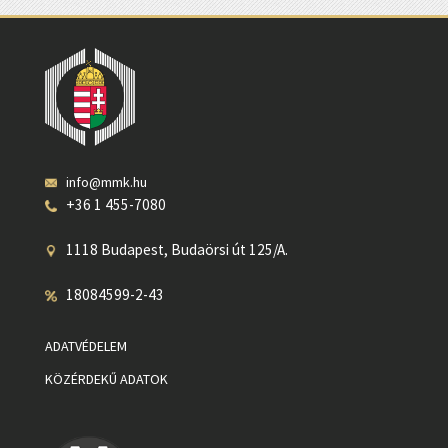
info@mmk.hu
+36 1 455-7080
1118 Budapest, Budaörsi út 125/A.
18084599-2-43
ADATVÉDELEM
KÖZÉRDEKŰ ADATOK