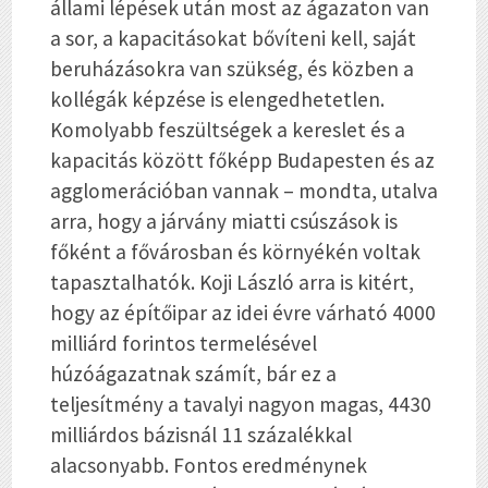
állami lépések után most az ágazaton van
a sor, a kapacitásokat bővíteni kell, saját
beruházásokra van szükség, és közben a
kollégák képzése is elengedhetetlen.
Komolyabb feszültségek a kereslet és a
kapacitás között főképp Budapesten és az
agglomerációban vannak – mondta, utalva
arra, hogy a járvány miatti csúszások is
főként a fővárosban és környékén voltak
tapasztalhatók. Koji László arra is kitért,
hogy az építőipar az idei évre várható 4000
milliárd forintos termelésével
húzóágazatnak számít, bár ez a
teljesítmény a tavalyi nagyon magas, 4430
milliárdos bázisnál 11 százalékkal
alacsonyabb. Fontos eredménynek