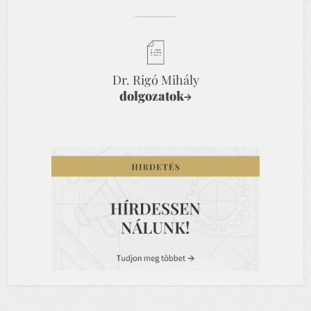
Dr. Rigó Mihály
dolgozatok
→