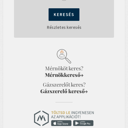
Részletes keresés
Mérnököt keres?
Mérnökkereső
→
Gázszerelőt keres?
Gázszerelő kereső
→