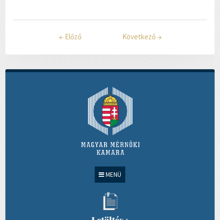
←
Előző
Következő
→
MENÜ
Letöltés