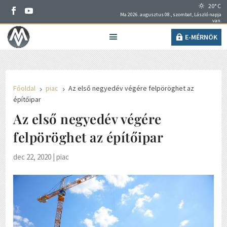
20° C
Ma 2026. augusztus 08., szombat, László napja
van.
E-MÉRNÖK
Főoldal
piac
Az első negyedév végére felpöröghet az
5
5
építőipar
Az első negyedév végére
felpöröghet az építőipar
dec 22, 2020
|
piac