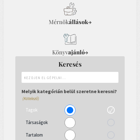
Mérnök
állások
→
Könyv
ajánló
→
Keresés
Kezdjen
el
gépelni...
Melyik kategórián belül szeretne keresni?
(Kötelező)
Tagok
Társaságok
Tartalom