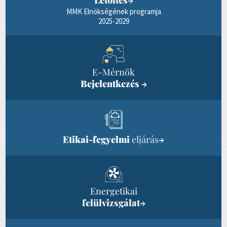
→
MMK Elnökségének programja
2025-2029
E-Mérnök
Bejelentkezés
→
Etikai-fegyelmi
eljárás
→
Energetikai
felülvizsgálat
→