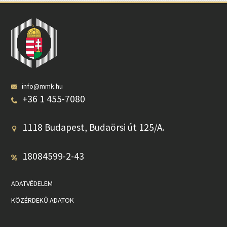
info@mmk.hu
+36 1 455-7080
1118 Budapest, Budaörsi út 125/A.
18084599-2-43
ADATVÉDELEM
KÖZÉRDEKŰ ADATOK