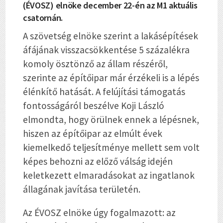
(ÉVOSZ) elnöke december 22-én az M1 aktuális
csatornán.
A szövetség elnöke szerint a lakásépítések
áfájának visszacsökkentése 5 százalékra
komoly ösztönző az állam részéről,
szerinte az építőipar már érzékeli is a lépés
élénkítő hatását. A felújítási támogatás
fontosságáról beszélve Koji László
elmondta, hogy örülnek ennek a lépésnek,
hiszen az építőipar az elmúlt évek
kiemelkedő teljesítménye mellett sem volt
képes behozni az előző válság idején
keletkezett elmaradásokat az ingatlanok
állagának javítása területén.
Az ÉVOSZ elnöke úgy fogalmazott: az