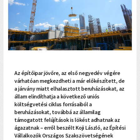
Az építőipar jövőre, az első negyedév végére
várhatóan megkezdheti a már előkészített, de
a járvány miatt elhalasztott beruházásokat, az
állam elindíthatja a következő uniós
költségvetési ciklus forrásaiból a
beruházásokat, továbbá az államilag
támogatott felújítások is lökést adhatnak az
ágazatnak – erről beszélt Koji László, az Építési
Vállalkozók Országos Szakszövetségének