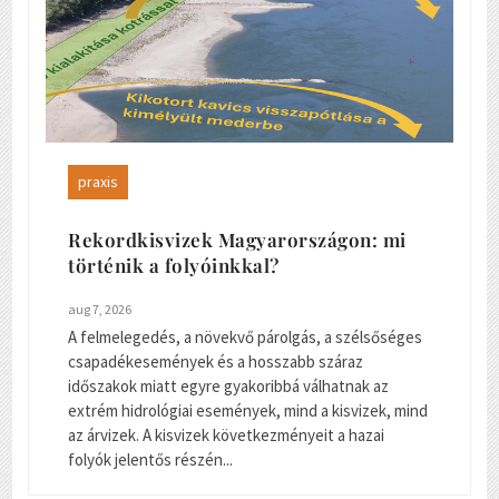
praxis
Rekordkisvizek Magyarországon: mi
történik a folyóinkkal?
aug 7, 2026
A felmelegedés, a növekvő párolgás, a szélsőséges
csapadékesemények és a hosszabb száraz
időszakok miatt egyre gyakoribbá válhatnak az
extrém hidrológiai események, mind a kisvizek, mind
az árvizek. A kisvizek következményeit a hazai
folyók jelentős részén...