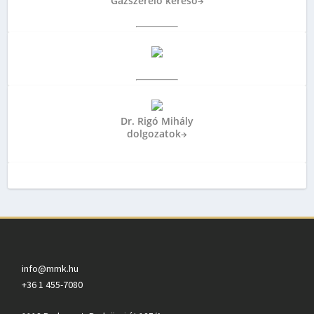
Gázszerelő kereső
→
Dr. Rigó Mihály
dolgozatok
→
info@mmk.hu
+36 1 455-7080