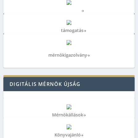
Biztosítások
→
Jogi
támogatás
→
Tagi kedvezmények,
mérnökigazolvány
→
DIGITÁLIS MÉRNÖK ÚJSÁG
Mérnök
állások
→
Könyv
ajánló
→