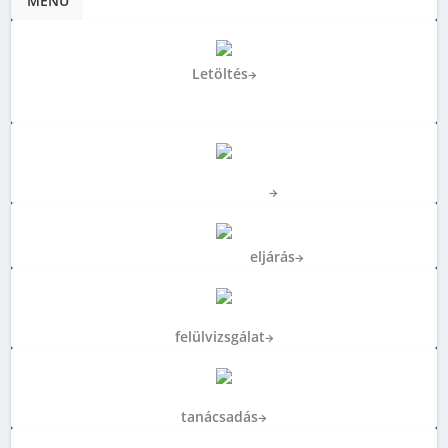
MENÜ
Letöltés
→
MMK Elnökségének programja
2025-2029
E-Mérnök
Bejelentkezés
→
Etikai-fegyelmi
eljárás
→
Energetikai
felülvizsgálat
→
Energetikai
tanácsadás
→