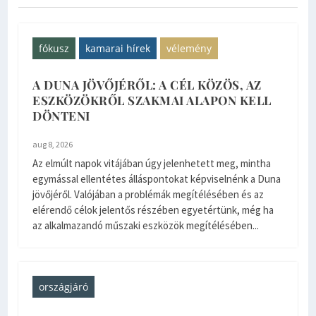
fókusz
kamarai hírek
vélemény
A DUNA JÖVŐJÉRŐL: A CÉL KÖZÖS, AZ
ESZKÖZÖKRŐL SZAKMAI ALAPON KELL
DÖNTENI
aug 8, 2026
Az elmúlt napok vitájában úgy jelenhetett meg, mintha
egymással ellentétes álláspontokat képviselnénk a Duna
jövőjéről. Valójában a problémák megítélésében és az
elérendő célok jelentős részében egyetértünk, még ha
az alkalmazandó műszaki eszközök megítélésében...
országjáró