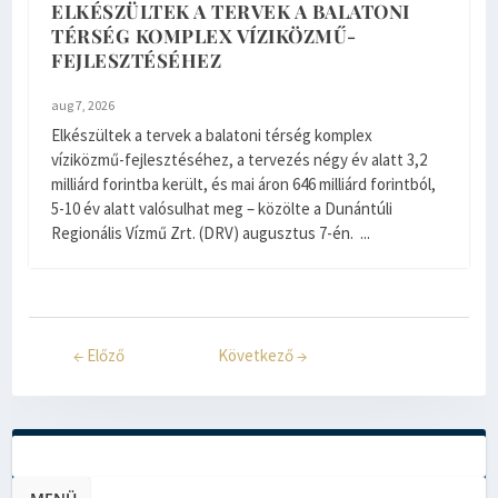
ELKÉSZÜLTEK A TERVEK A BALATONI
TÉRSÉG KOMPLEX VÍZIKÖZMŰ-
FEJLESZTÉSÉHEZ
aug 7, 2026
Elkészültek a tervek a balatoni térség komplex
víziközmű-fejlesztéséhez, a tervezés négy év alatt 3,2
milliárd forintba került, és mai áron 646 milliárd forintból,
5-10 év alatt valósulhat meg – közölte a Dunántúli
Regionális Vízmű Zrt. (DRV) augusztus 7-én. ...
←
Előző
Következő
→