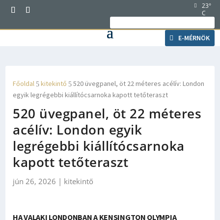
23°
C
Ma 2026. augusztus 08., szombat, László napja
van.
E-MÉRNÖK
Főoldal
kitekintő
520 üvegpanel, öt 22 méteres acélív: London
5
5
egyik legrégebbi kiállítócsarnoka kapott tetőteraszt
520 üvegpanel, öt 22 méteres
acélív: London egyik
legrégebbi kiállítócsarnoka
kapott tetőteraszt
jún 26, 2026
|
kitekintő
HA VALAKI LONDONBAN A KENSINGTON OLYMPIA