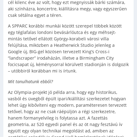
cél kilenc éve az volt, hogy ezt megnyissák bárki számára,
aki színházra, koncertre, kiállításra megy, vagy egyszerűen
csak sétálna egyet a téren.
A SPPARC korábbi munkái között szerepel többek között
egy téglafalas londoni bevásárlóutca és egy méhsejt-
mintás tetővel ellátott György-korabeli városi villa
felújítása, miközben a Heatherwick Studio jelenleg a
Google új, BIG-gel közösen tervezett King’s Cross-i
“landscraper” irodaházán, illetve a Birmingham City
focicsapat új, kéménysorral körülvett stadionján is dolgozik
– utóbbiról korábban mi is írtunk.
Mit tanulhatunk ebből?
Az Olympia-projekt jó példa arra, hogy egy historikus,
vasból és üvegből épült ipari/kiállítási szerkezetet hogyan
lehet úgy kibővíteni egy modern, paraméteresen tervezett
tetővel, hogy az ne csak ráépüljön a régi szerkezetre,
hanem formanyelvileg is folytassa azt. A fazettás
geometria, az 520 egyedi panel és az öt nagy fesztávú ív
együtt egy olyan technikai megoldást ad, amiben az