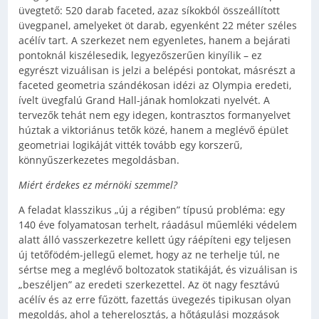
üvegtető: 520 darab faceted, azaz síkokból összeállított
üvegpanel, amelyeket öt darab, egyenként 22 méter széles
acélív tart. A szerkezet nem egyenletes, hanem a bejárati
pontoknál kiszélesedik, legyezőszerűen kinyílik – ez
egyrészt vizuálisan is jelzi a belépési pontokat, másrészt a
faceted geometria szándékosan idézi az Olympia eredeti,
ívelt üvegfalú Grand Hall-jának homlokzati nyelvét. A
tervezők tehát nem egy idegen, kontrasztos formanyelvet
húztak a viktoriánus tetők közé, hanem a meglévő épület
geometriai logikáját vitték tovább egy korszerű,
könnyűszerkezetes megoldásban.
Miért érdekes ez mérnöki szemmel?
A feladat klasszikus „új a régiben” típusú probléma: egy
140 éve folyamatosan terhelt, ráadásul műemléki védelem
alatt álló vasszerkezetre kellett úgy ráépíteni egy teljesen
új tetőfödém-jellegű elemet, hogy az ne terhelje túl, ne
sértse meg a meglévő boltozatok statikáját, és vizuálisan is
„beszéljen” az eredeti szerkezettel. Az öt nagy fesztávú
acélív és az erre fűzött, fazettás üvegezés tipikusan olyan
megoldás, ahol a teherelosztás, a hőtágulási mozgások