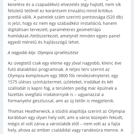
kezelése és a csapadékvíz-elvezetés (egy hajtott, nem sík
felületű tetőnél ez korántsem trivuális) mind kritikus
ponttá válik. A panelek szám szerinti pontossága (520 db)
is jelzi, hogy ez nem egy szabadkézi installáció, hanem
digitálisan tervezett, paraméteres geometriájú
homlokzat-/tetőszerkezet, amelynél minden egyes panel
egyedi méretű és hajlásszögű lehet.
A nagyobb kép: Olympia újraélesztése
Az üvegtető csak egy eleme egy jóval nagyobb, kilenc éve
futó átalakítási programnak. A teljes terv szerint az
Olympia komplexum egy 3800 fős rendezvényteret, egy
1575 üléses színháztermet, üzleteket, irodákat és két
szállodát is kapni fog, a területen pedig már épülnek a
fazettás üvegfalú irodatornyok is – ugyanazzal a
formanyelvi gesztussal, ami az új tetőn is megjelenik.
Thomas Heatherwick, a stúdió alapítója szerint az Olympia
korábban egy olyan hely volt, ami a város közepén feküdt,
mégis el volt zárva a városlakók elől – nem volt az a fajta
hely, ahova az ember családdal vagy randevúra menne. A