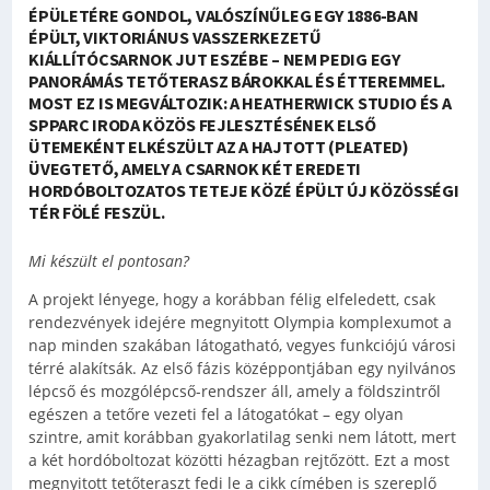
ÉPÜLETÉRE GONDOL, VALÓSZÍNŰLEG EGY 1886-BAN
ÉPÜLT, VIKTORIÁNUS VASSZERKEZETŰ
KIÁLLÍTÓCSARNOK JUT ESZÉBE – NEM PEDIG EGY
PANORÁMÁS TETŐTERASZ BÁROKKAL ÉS ÉTTEREMMEL.
MOST EZ IS MEGVÁLTOZIK: A HEATHERWICK STUDIO ÉS A
SPPARC IRODA KÖZÖS FEJLESZTÉSÉNEK ELSŐ
ÜTEMEKÉNT ELKÉSZÜLT AZ A HAJTOTT (PLEATED)
ÜVEGTETŐ, AMELY A CSARNOK KÉT EREDETI
HORDÓBOLTOZATOS TETEJE KÖZÉ ÉPÜLT ÚJ KÖZÖSSÉGI
TÉR FÖLÉ FESZÜL.
Mi készült el pontosan?
A projekt lényege, hogy a korábban félig elfeledett, csak
rendezvények idejére megnyitott Olympia komplexumot a
nap minden szakában látogatható, vegyes funkciójú városi
térré alakítsák. Az első fázis középpontjában egy nyilvános
lépcső és mozgólépcső-rendszer áll, amely a földszintről
egészen a tetőre vezeti fel a látogatókat – egy olyan
szintre, amit korábban gyakorlatilag senki nem látott, mert
a két hordóboltozat közötti hézagban rejtőzött. Ezt a most
megnyitott tetőteraszt fedi le a cikk címében is szereplő