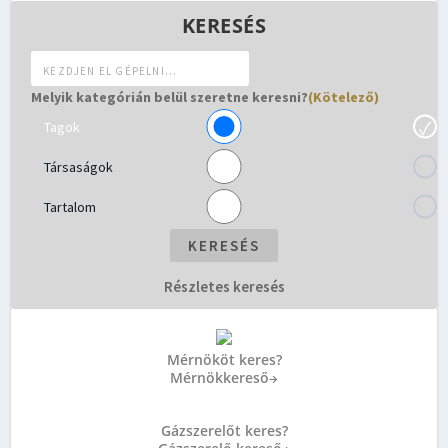
KERESÉS
Melyik kategórián belül szeretne keresni?
(Kötelező)
Tagok
Társaságok
Tartalom
Részletes keresés
Mérnököt keres?
Mérnökkereső
→
Gázszerelőt keres?