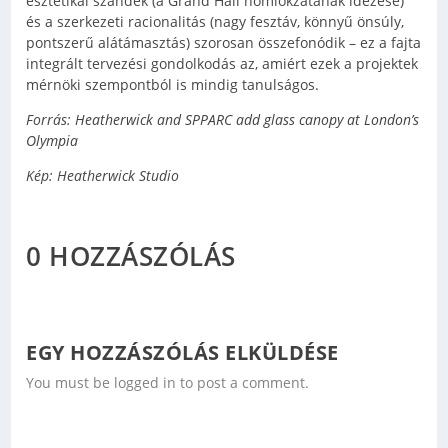
esztétikai szándék (a Grand Hall homlokzatának idézése)
és a szerkezeti racionalitás (nagy fesztáv, könnyű önsúly,
pontszerű alátámasztás) szorosan összefonódik – ez a fajta
integrált tervezési gondolkodás az, amiért ezek a projektek
mérnöki szempontból is mindig tanulságos.
Forrás:
Heatherwick and SPPARC add glass canopy at London’s
Olympia
Kép: Heatherwick Studio
0 HOZZÁSZÓLÁS
EGY HOZZÁSZÓLÁS ELKÜLDÉSE
You must be logged in to post a comment.