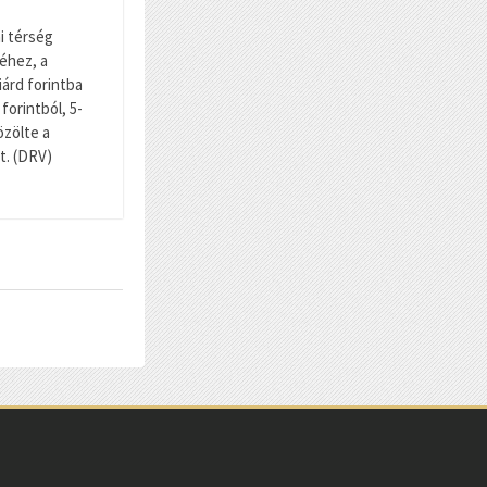
i térség
éhez, a
iárd forintba
 forintból, 5-
özölte a
t. (DRV)