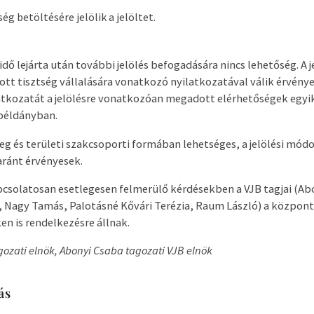
ég betöltésére jelölik a jelöltet.
ridő lejárta után további jelölés befogadására nincs lehetőség. A j
ott tisztség vállalására vonatkozó nyilatkozatával válik érvényess
tkozatát a jelölésre vonatkozóan megadott elérhetőségek egyik
 példányban.
leg és területi szakcsoporti formában lehetséges, a jelölési mó
ránt érvényesek.
apcsolatosan esetlegesen felmerülő kérdésekben a VJB tagjai (Ab
, Nagy Tamás, Palotásné Kővári Terézia, Raum László) a központ
en is rendelkezésre állnak.
gozati elnök, Abonyi Csaba tagozati VJB elnök
ás