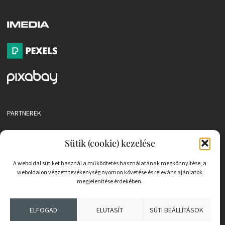
PARTNEREK
COOKIE SZABÁLYZAT
Sütik (cookie) kezelése
A weboldal sütiket használ a működtetés használatának megkönnyítése, a
weboldalon végzett tevékenység nyomon követése és releváns ajánlatok
megjelenítése érdekében.
ELFOGAD
ELUTASÍT
SÜTI BEÁLLÍTÁSOK