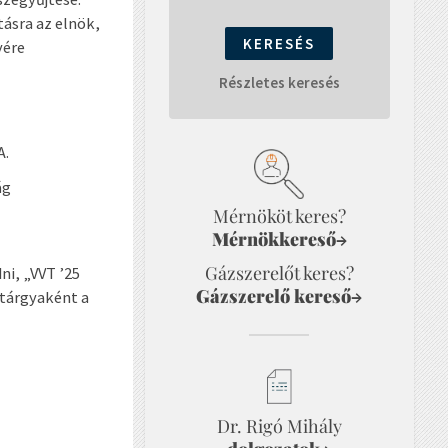
tásra az elnök,
yére
Részletes keresés
A.
ág
Mérnököt keres?
Mérnökkereső
→
Gázszerelőt keres?
ni, „VVT ’25
Gázszerelő kereső
→
 tárgyaként a
Dr. Rigó Mihály