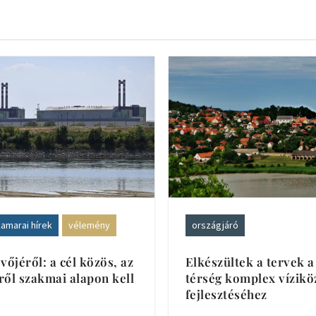
amarai hírek
vélemény
országjáró
vőjéről: a cél közös, az
Elkészültek a tervek a
ől szakmai alapon kell
térség komplex vízik
fejlesztéséhez