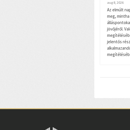
aug 8, 2026
Az elmúlt na
meg, mintha
álláspontoka
jövőjéről. V
megítélésébe
jelentős rés
alkalmazand
megítélésébe