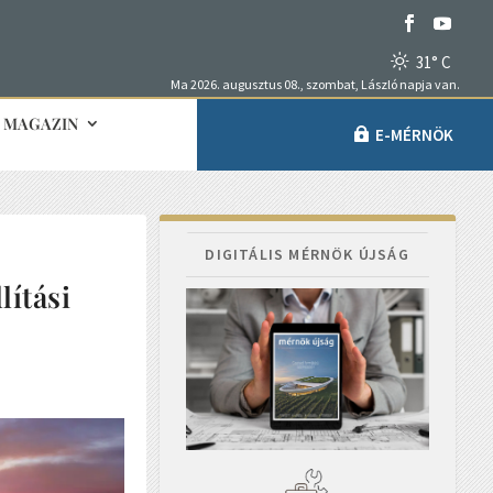
31° C
Ma 2026. augusztus 08., szombat, László napja van.
MAGAZIN
E-MÉRNÖK
DIGITÁLIS MÉRNÖK ÚJSÁG
lítási