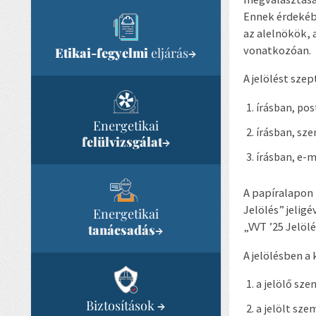
Ennek érdekébe
az alelnökök, 
vonatkozóan.
Etikai-fegyelmi
eljárás
→
A jelölést sze
írásban, pos
Energetikai
írásban, sz
felülvizsgálat
→
írásban, e-
A papíralapon 
Jelölés” jelig
Energetikai
„VVT ’25 Jelölé
tanácsadás
→
A jelölésben a
a jelölő sze
Biztosítások
→
a jelölt sze