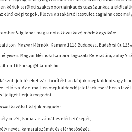
n kérjük területi szakcsoportjainkat és tagságunkat a jelöltállí
az elnökségi tagok, illetve a szakértői testület tagjainak személ
ptember 5-ig lehet megtenni a következő módok egyikén:
tai úton: Magyar Mérnöki Kamara 1118 Budapest, Budaörsi út 125/
emélyesen: Magyar Mérnöki Kamara Tagozati Referatúra, Zalay Vir
mail-en: titkarsag@bkmmk.hu
készült jelöléseket zárt borítékban kérjük megküldeni vagy lead
ével ellátva. Az e-mail-en megküldendő jelölések esetében a levél
s” jeligét kérjük megadni.
 következőket kérjük megadni:
mély nevét, kamarai számát és elérhetőségét,
mély nevét, kamarai számát és elérhetőségét,