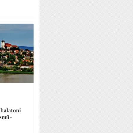
 balatoni
özmű-