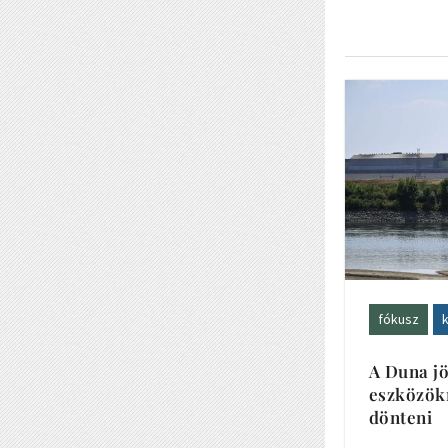
fókusz
k
A Duna jö
eszközökr
dönteni