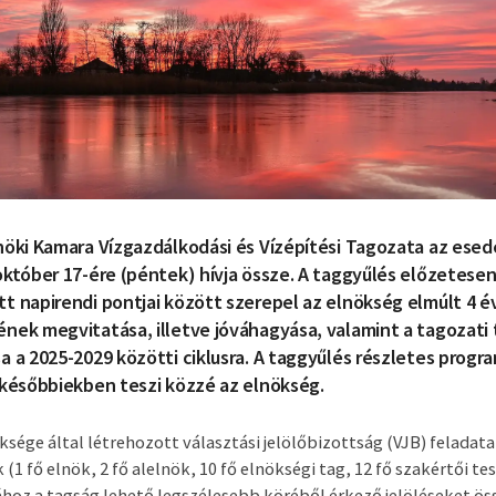
öki Kamara Vízgazdálkodási és Vízépítési Tagozata az esedé
któber 17-ére (péntek) hívja össze. A taggyűlés előzetese
 napirendi pontjai között szerepel az elnökség elmúlt 4 év
ek megvitatása, illetve jóváhagyása, valamint a tagozati 
 a 2025-2029 közötti ciklusra. A taggyűlés részletes progra
későbbiekben teszi közzé az elnökség.
ksége által létrehozott választási jelölőbizottság (VJB) feladata
 (1 fő elnök, 2 fő alelnök, 10 fő elnökségi tag, 12 fő szakértői tes
oz a tagság lehető legszélesebb köréből érkező jelöléseket ös