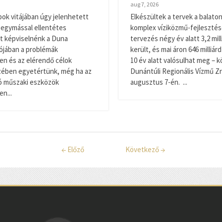
aug 7, 2026
pok vitájában úgy jelenhetett
Elkészültek a tervek a balaton
 egymással ellentétes
komplex víziközmű-fejlesztés
t képviselnénk a Duna
tervezés négy év alatt 3,2 mill
alójában a problémák
került, és mai áron 646 milliárd
n és az elérendő célok
10 év alatt valósulhat meg – k
zében egyetértünk, még ha az
Dunántúli Regionális Vízmű Zr
ó műszaki eszközök
augusztus 7-én. ...
n...
←
Előző
Következő
→