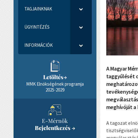
TAGJAINKNAK
ÜGYINTÉZÉS
INFORMÁCIÓK
A Magyar Mérn
taggyűlését o
Letöltés
→
meghatározott
MMK Elnökségének programja
2025-2029
tevékenységén
megválasztása
meghívóját a 
E-Mérnök
A tagozat elnö
Bejelentkezés
→
tisztségviselők
megválasztásáh