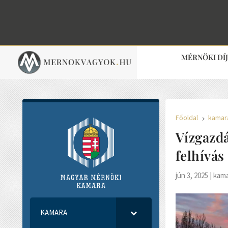
MÉRNÖKI DÍ
Főoldal
kamara
5
Vízgazdá
felhívás
jún 3, 2025
|
kama
KAMARA