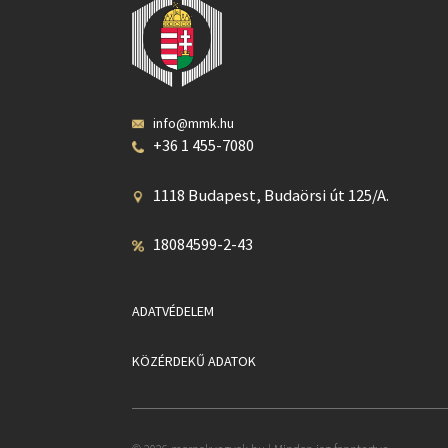
info@mmk.hu
+36 1 455-7080
1118 Budapest, Budaörsi út 125/A.
18084599-2-43
ADATVÉDELEM
KÖZÉRDEKŰ ADATOK