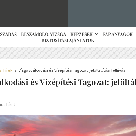
JSZABÁS
BESZÁMOLÓ, VIZSGA
KÉPZÉSEK
FAP ANYAGOK
BIZTOSÍTÁSI AJÁNLATOK
i hírek
Vízgazdálkodási és Vízépítési Tagozat: jelöltállítási felhívás
5
lkodási és Vízépítési Tagozat: jelöltál
rai hírek