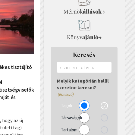
Mérnök
állások
→
Könyv
ajánló
→
Keresés
Kezdjen
kes tisztújító
el
n
gépelni...
Melyik kategórián belül
i
szeretne keresni?
tisztségviselők
(Kötelező)
mját és
Tagok
Társaságok
, hogy az új
tületi tag)
Tartalom
szegyűjtése.