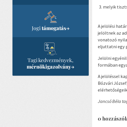
melyik tiszts
A jelölési hatá
Jogi
támogatás
→
jelöltnek az ad
vonatozó nyila
eljuttatni egy
Jelölni egyéni
Tagi kedvezmények,
formában egya
mérnökigazolvány
→
A jelöléssel k
Bózvári József
elérhetőségeik
Jancsó Béla ta
0 hozzászól