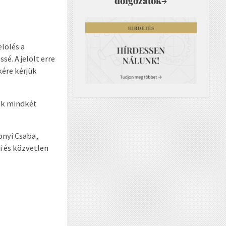
dolgozatok
→
elölés a
é. A jelölt erre
ére kérjük
dok mindkét
onyi Csaba,
i és közvetlen