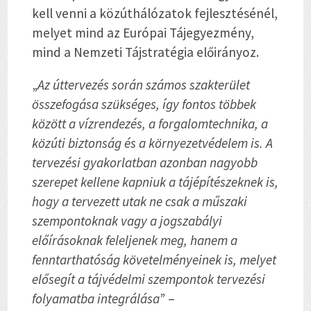
kell venni a közúthálózatok fejlesztésénél,
melyet mind az Európai Tájegyezmény,
mind a Nemzeti Tájstratégia előirányoz.
„
Az úttervezés során számos szakterület
összefogása szükséges, így fontos többek
között a vízrendezés, a forgalomtechnika, a
közúti biztonság és a környezetvédelem is. A
tervezési gyakorlatban azonban nagyobb
szerepet kellene kapniuk a tájépítészeknek is,
hogy a tervezett utak ne csak a műszaki
szempontoknak vagy a jogszabályi
előírásoknak feleljenek meg, hanem a
fenntarthatóság követelményeinek is, melyet
elősegít a tájvédelmi szempontok tervezési
folyamatba integrálása
” –