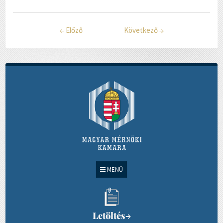
←
Előző
Következő
→
MENÜ
Letöltés
→