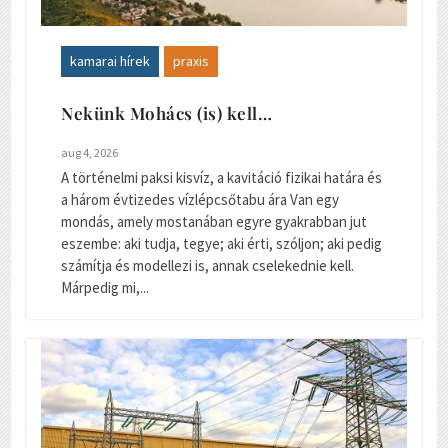
kamarai hírek
praxis
Nekünk Mohács (is) kell…
aug 4, 2026
A történelmi paksi kisvíz, a kavitáció fizikai határa és
a három évtizedes vízlépcsőtabu ára Van egy
mondás, amely mostanában egyre gyakrabban jut
eszembe: aki tudja, tegye; aki érti, szóljon; aki pedig
számítja és modellezi is, annak cselekednie kell.
Márpedig mi,...