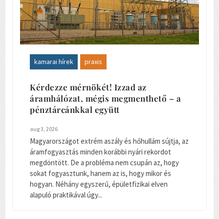
kamarai hírek
praxis
Kérdezze mérnökét! Izzad az
áramhálózat, mégis megmenthető – a
pénztárcánkkal együtt
aug 3, 2026
Magyarországot extrém aszály és hőhullám sújtja, az
áramfogyasztás minden korábbi nyári rekordot
megdöntött. De a probléma nem csupán az, hogy
sokat fogyasztunk, hanem az is, hogy mikor és
hogyan. Néhány egyszerű, épületfizikai elven
alapuló praktikával úgy...