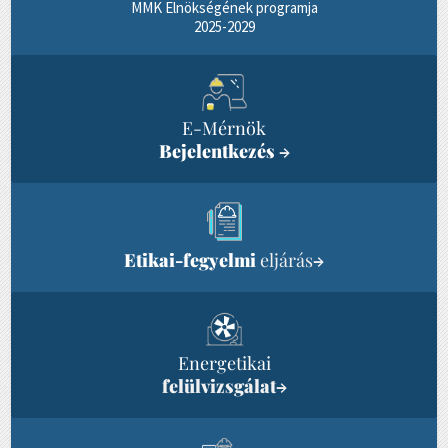
MMK Elnökségének programja
2025-2029
E-Mérnök
Bejelentkezés
→
Etikai-fegyelmi
eljárás
→
Energetikai
felülvizsgálat
→