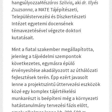
hangsúlyozza
Mészáros Szilvia
,
aki
dr. Illyés
Zsuzsanna
, a MATE Tájépítészeti,
Településtervezési és Díszkertészeti
Intézet egyetemi docensének
témavezetésével végezte doktori
kutatásait.
Mint a fiatal szakember megállapította,
jelenleg a tájvédelmi szempontok
következetes, egymásra épülő
érvényesítése akadályozott az úthálózati
fejlesztések terén. Épp ezért javasolt
lenne a projektszintű úttervezési eszközök
közé egy komplex tájértékelési
munkarészt is beépíteni még a környezeti
hatástanulmány tervezési fázis előtt,