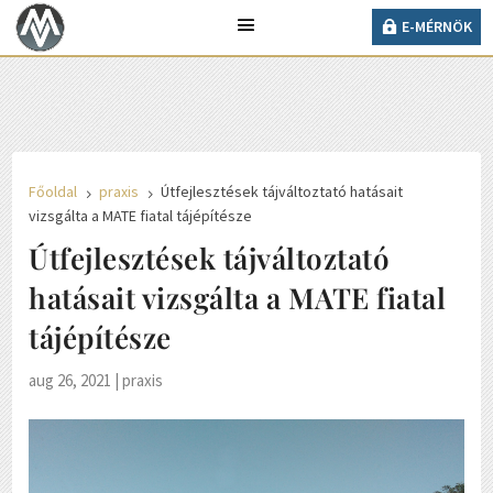
27° C
E-MÉRNÖK
Ma 2026. augusztus 06., csütörtök, Berta és
Bettina napja van.
E-MÉRNÖK
Főoldal
praxis
Útfejlesztések tájváltoztató hatásait
5
5
vizsgálta a MATE fiatal tájépítésze
Útfejlesztések tájváltoztató
hatásait vizsgálta a MATE fiatal
tájépítésze
aug 26, 2021
|
praxis