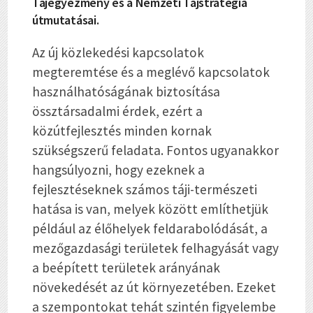
Tájegyezmény és a Nemzeti Tájstratégia
útmutatásai.
Az új közlekedési kapcsolatok
megteremtése és a meglévő kapcsolatok
használhatóságának biztosítása
össztársadalmi érdek, ezért a
közútfejlesztés minden kornak
szükségszerű feladata. Fontos ugyanakkor
hangsúlyozni, hogy ezeknek a
fejlesztéseknek számos táji-természeti
hatása is van, melyek között említhetjük
például az élőhelyek feldarabolódását, a
mezőgazdasági területek felhagyását vagy
a beépített területek arányának
növekedését az út környezetében. Ezeket
a szempontokat tehát szintén figyelembe