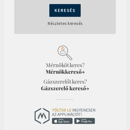
Részletes keresés
Mérnököt keres?
Mérnökkereső
→
Gázszerelőt keres?
Gázszerelő kereső
→