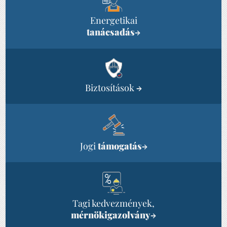
Energetikai
tanácsadás
→
Biztosítások
→
Jogi
támogatás
→
Tagi kedvezmények,
mérnökigazolvány
→