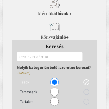
Mérnök
állások
→
Könyv
ajánló
→
Keresés
Kezdjen
el
gépelni...
Melyik kategórián belül szeretne keresni?
(Kötelező)
Tagok
Társaságok
Tartalom