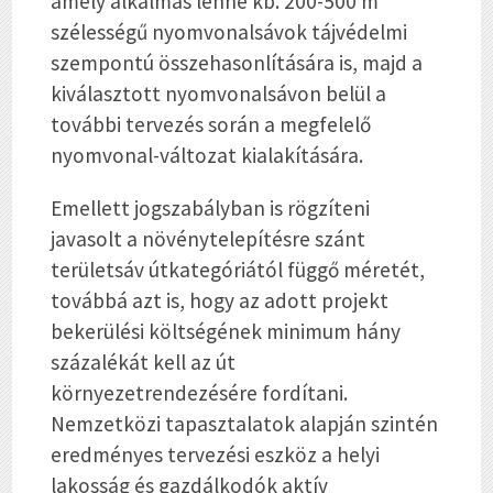
amely alkalmas lenne kb. 200-500 m
szélességű nyomvonalsávok tájvédelmi
szempontú összehasonlítására is, majd a
kiválasztott nyomvonalsávon belül a
további tervezés során a megfelelő
nyomvonal-változat kialakítására.
Emellett jogszabályban is rögzíteni
javasolt a növénytelepítésre szánt
területsáv útkategóriától függő méretét,
továbbá azt is, hogy az adott projekt
bekerülési költségének minimum hány
százalékát kell az út
környezetrendezésére fordítani.
Nemzetközi tapasztalatok alapján szintén
eredményes tervezési eszköz a helyi
lakosság és gazdálkodók aktív