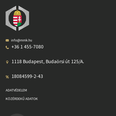
info@mmk.hu
+36 1 455-7080
1118 Budapest, Budaörsi út 125/A.
18084599-2-43
ADATVÉDELEM
KÖZÉRDEKŰ ADATOK