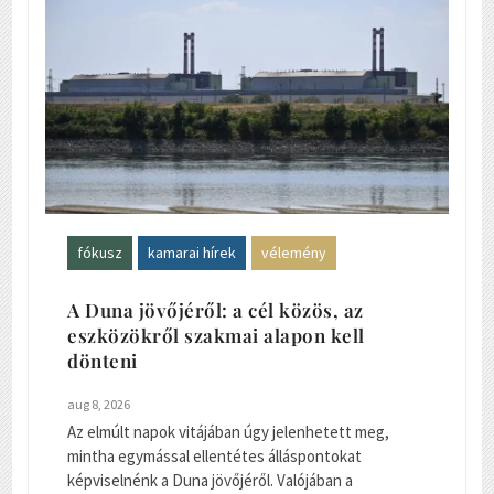
fókusz
kamarai hírek
vélemény
A Duna jövőjéről: a cél közös, az
eszközökről szakmai alapon kell
dönteni
aug 8, 2026
Az elmúlt napok vitájában úgy jelenhetett meg,
mintha egymással ellentétes álláspontokat
képviselnénk a Duna jövőjéről. Valójában a