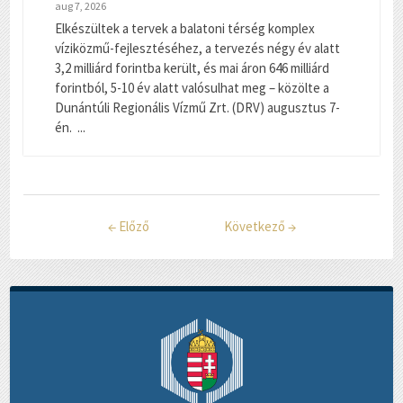
aug 7, 2026
Elkészültek a tervek a balatoni térség komplex
víziközmű-fejlesztéséhez, a tervezés négy év alatt
3,2 milliárd forintba került, és mai áron 646 milliárd
forintból, 5-10 év alatt valósulhat meg – közölte a
Dunántúli Regionális Vízmű Zrt. (DRV) augusztus 7-
én. ...
←
Előző
Következő
→