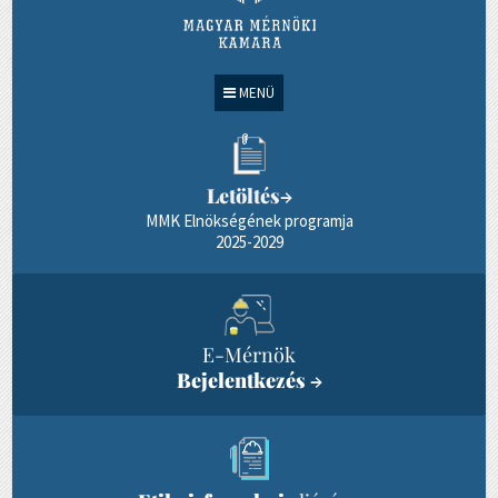
MENÜ
Letöltés
→
MMK Elnökségének programja
2025-2029
E-Mérnök
Bejelentkezés
→