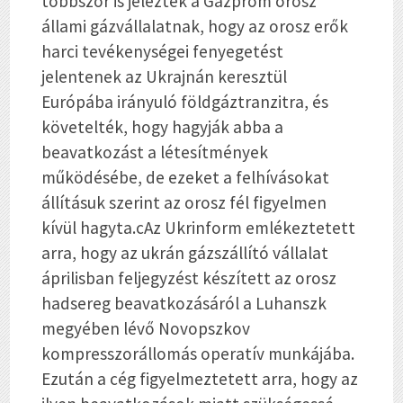
többször is jelezték a Gazprom orosz
állami gázvállalatnak, hogy az orosz erők
harci tevékenységei fenyegetést
jelentenek az Ukrajnán keresztül
Európába irányuló földgáztranzitra, és
követelték, hogy hagyják abba a
beavatkozást a létesítmények
működésébe, de ezeket a felhívásokat
állításuk szerint az orosz fél figyelmen
kívül hagyta.cAz Ukrinform emlékeztetett
arra, hogy az ukrán gázszállító vállalat
áprilisban feljegyzést készített az orosz
hadsereg beavatkozásáról a Luhanszk
megyében lévő Novopszkov
kompresszorállomás operatív munkájába.
Ezután a cég figyelmeztetett arra, hogy az