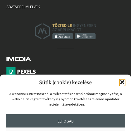
ADATVÉDELMI ELVEK
Sütik (cookie) kezelése
A weboldal sütiket használ a működtetés használatának megkönnyítése, a
weboldalon végzett tevékenység nyomon követése és releváns ajánlatok
PARTNEREK
megjelenítése érdekében.
COOKIE SZABÁLYZAT
ELFOGAD