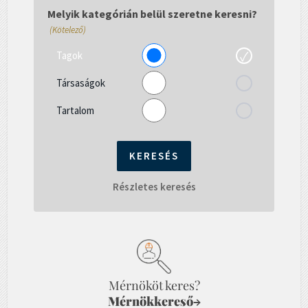
gépelni...
Melyik kategórián belül szeretne keresni?
(Kötelező)
Tagok
Társaságok
Tartalom
Részletes keresés
Mérnököt keres?
Mérnökkereső
→