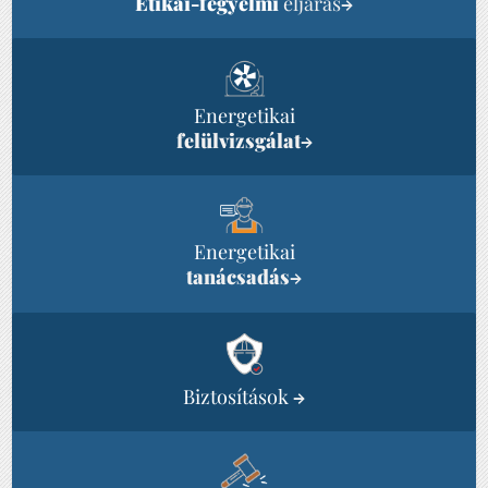
Etikai-fegyelmi
eljárás
→
Energetikai
felülvizsgálat
→
Energetikai
tanácsadás
→
Biztosítások
→