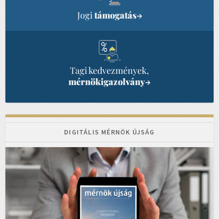
Jogi
támogatás
→
Tagi kedvezmények,
mérnökigazolvány
→
DIGITÁLIS MÉRNÖK ÚJSÁG