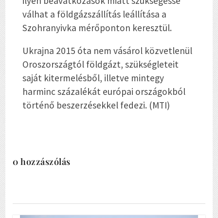
ilyen beavatkozások miatt szükségessé
válhat a földgázszállítás leállítása a
Szohranyivka mérőponton keresztül.
Ukrajna 2015 óta nem vásárol közvetlenül
Oroszországtól földgázt, szükségleteit
saját kitermelésből, illetve mintegy
harminc százalékát európai országokból
történő beszerzésekkel fedezi. (MTI)
0 hozzászólás