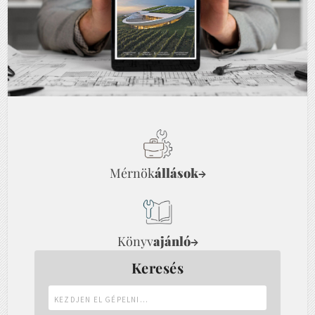
Mérnök
állások
→
Könyv
ajánló
→
Keresés
Kezdjen
el