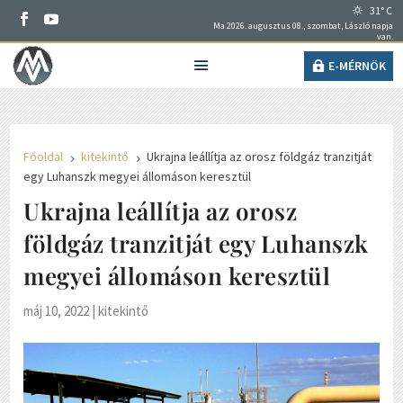
31° C
Ma 2026. augusztus 08., szombat, László napja
van.
E-MÉRNÖK
Főoldal
kitekintő
Ukrajna leállítja az orosz földgáz tranzitját
5
5
egy Luhanszk megyei állomáson keresztül
Ukrajna leállítja az orosz
földgáz tranzitját egy Luhanszk
megyei állomáson keresztül
máj 10, 2022
|
kitekintő