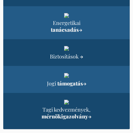
Energetikai
tanácsadás
→
Biztosítások
→
Jogi
támogatás
→
Tagi kedvezmények,
mérnökigazolvány
→