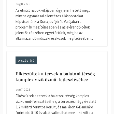
aug 8, 2026
Az elmúlt napok vitájában úgy jelenhetett meg,
mintha egymással ellentétes álláspontokat
képviselnénk a Duna jövőjéről. Valójában a
problémák megítélésében és az elérendő célok
jelentős részében egyetértünk, még ha az
alkalmazandó műszaki eszközök megítélésében...
országjáró
Elkészültek a tervek a balatoni térség
komplex víziközmű-fejlesztéséhez
aug 7, 2026
Elkészültek a tervek a balatoni térség komplex
víziközmű-fejlesztéséhez, a tervezés négy év alatt
3,2 milliárd forintba került, és mai áron 646 milliárd
forintból, 5-10 év alatt valósulhat meg – közölte a