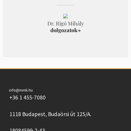
Dr. Rigó Mihály
dolgozatok
→
info@mmk.hu
+36 1 455-7080
1118 Budapest, Budaörsi út 125/A.
18084599-2-43