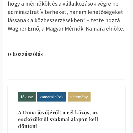
hogy a mérnökök és a vállalkozások végre ne
adminisztratív terheket, hanem lehetőségeket
lássanak a közbeszerzésekben” – tette hozzá
Wagner Ernő, a Magyar Mérnöki Kamara elnöke.
0 hozzászólás
fókusz
kamarai hírek
vélemény
A Duna jövőjéről: a cél közös, az
eszközökről szakmai alapon kell
dönteni