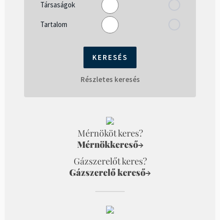
Társaságok
Tartalom
Részletes keresés
Mérnököt keres?
Mérnökkereső
→
Gázszerelőt keres?
Gázszerelő kereső
→