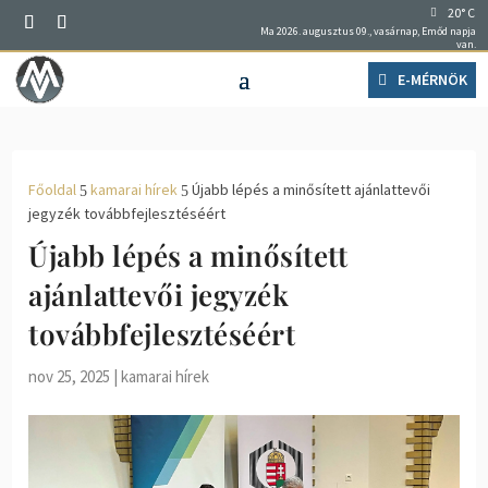
20° C
Ma 2026. augusztus 09., vasárnap, Emőd napja
van.
E-MÉRNÖK
Főoldal
kamarai hírek
Újabb lépés a minősített ajánlattevői
5
5
jegyzék továbbfejlesztéséért
Újabb lépés a minősített
ajánlattevői jegyzék
továbbfejlesztéséért
nov 25, 2025
|
kamarai hírek