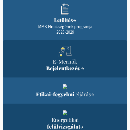
Letöltés
→
MMK Elnökségének programja
2025-2029
E-Mérnök
Bejelentkezés
→
Etikai-fegyelmi
eljárás
→
Energetikai
felülvizsgálat
→