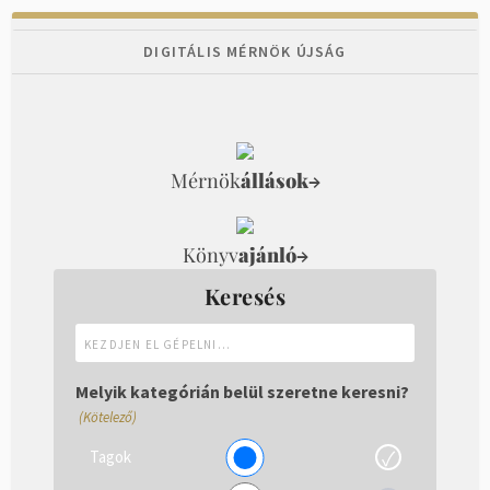
DIGITÁLIS MÉRNÖK ÚJSÁG
Mérnök
állások
→
Könyv
ajánló
→
Keresés
Kezdjen
el
gépelni...
Melyik kategórián belül szeretne keresni?
(Kötelező)
Tagok