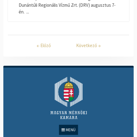
Dunántúli Regionális Vízmű Zrt. (DRV) augusztus 7-
én. ...
←
Előző
Következő
→
MENÜ