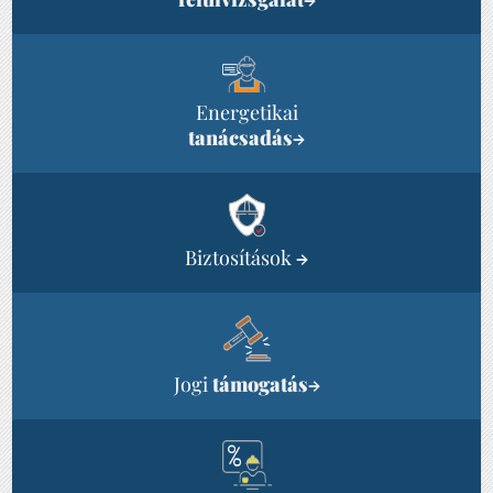
Energetikai
tanácsadás
→
Biztosítások
→
Jogi
támogatás
→