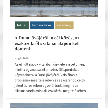
fókusz
kamarai hírek
vélemény
A Duna jövőjéről: a cél közös, az
eszközökről szakmai alapon kell
dönteni
aug 8, 2026
Az elmúlt napok vitájában úgy jelenhetett meg,
mintha egymással ellentétes álláspontokat
képviselnénk a Duna jövőjéről. Valójában a
problémák megítélésében és az elérendő célok
jelentős részében egyetértünk, még ha az
alkalmazandó műszaki eszközök megítélésében...