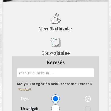
Mérnök
állások
→
Könyv
ajánló
→
Keresés
Kezdjen
el
gépelni...
Melyik kategórián belül szeretne keresni?
(Kötelező)
Tagok
Társaságok