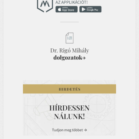
Dr. Rigó Mihály
dolgozatok
→