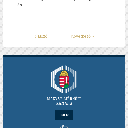
én. ...
←
Előző
Következő
→
MENÜ