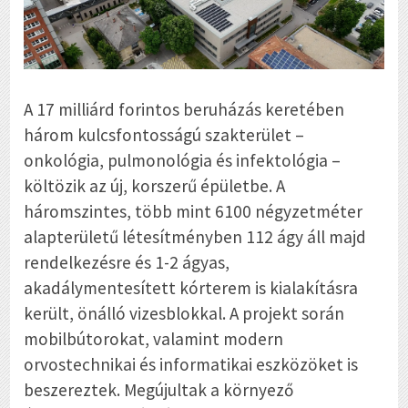
A 17 milliárd forintos beruházás keretében
három kulcsfontosságú szakterület –
onkológia, pulmonológia és infektológia –
költözik az új, korszerű épületbe. A
háromszintes, több mint 6100 négyzetméter
alapterületű létesítményben 112 ágy áll majd
rendelkezésre és 1-2 ágyas,
akadálymentesített kórterem is kialakításra
került, önálló vizesblokkal. A projekt során
mobilbútorokat, valamint modern
orvostechnikai és informatikai eszközöket is
beszereztek. Megújultak a környező