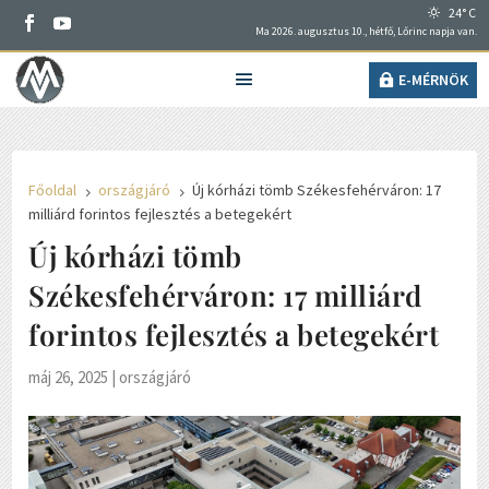
24° C
Ma 2026. augusztus 10., hétfő, Lőrinc napja van.
E-MÉRNÖK
Főoldal
országjáró
Új kórházi tömb Székesfehérváron: 17
5
5
milliárd forintos fejlesztés a betegekért
Új kórházi tömb
Székesfehérváron: 17 milliárd
forintos fejlesztés a betegekért
máj 26, 2025
|
országjáró