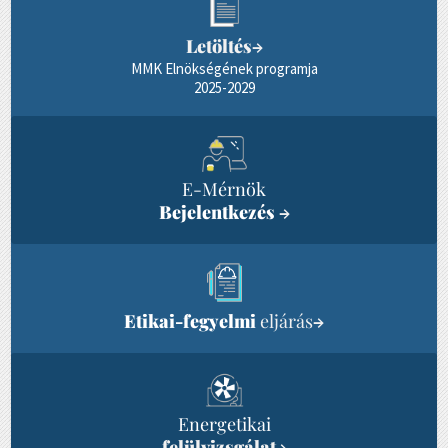
Letöltés
→
MMK Elnökségének programja
2025-2029
E-Mérnök
Bejelentkezés
→
Etikai-fegyelmi
eljárás
→
Energetikai
felülvizsgálat
→