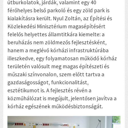
útburkolatok, járdák, valamint egy 40
férőhelyes belső parkoló és egy zöld park is
kialakításra került. Nyul Zoltán, az Építési és
Közlekedési Minisztérium magasépítésért
felelős helyettes államtitkára kiemelte: a
beruházás nem zöldmezős fejlesztésként,
hanem a meglévő kórházi infrastruktúrába
illeszkedve, egy folyamatosan működő kórház
területén valósult meg magas építészeti és
műszaki színvonalon, szem előtt tartva a
gazdaságosságot, funkcionalitást,
esztétikumot is. A fejlesztés révén a
közműhálózat is megújult, jelentősen javítva a
kórház egészének működésbiztonságát.