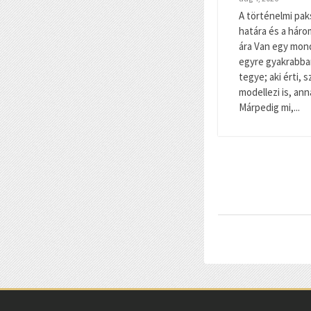
A történelmi paksi
határa és a háro
ára Van egy mon
egyre gyakrabban
tegye; aki érti, 
modellezi is, ann
Márpedig mi,...