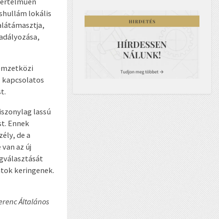
gyértelműen
shullám lokális
 alátámasztja,
kadályozása,
nemzetközi
 kapcsolatos
t.
iszonylag lassú
st. Ennek
ély, de a
van az új
egválasztását
atok keringenek.
erenc Általános