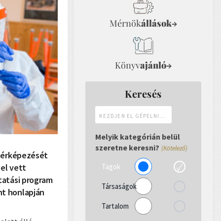
Mérnök
állások
→
Könyv
ajánló
→
Keresés
Kezdjen
el
gépelni...
Melyik kategórián belül
szeretne keresni?
(Kötelező)
ltérképezését
Tagok
zel vett
tatási program
Társaságok
nt honlapján
Tartalom