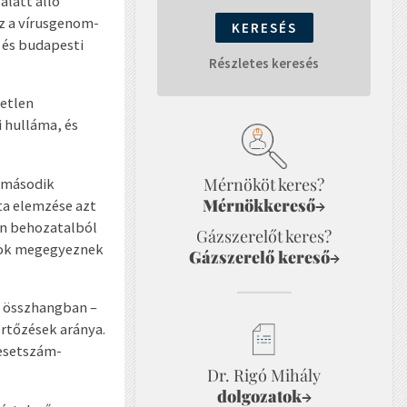
alatt álló
az a vírusgenom-
 és budapesti
Részletes keresés
getlen
i hulláma, és
Mérnököt keres?
i második
Mérnökkereső
→
nta elemzése azt
en behozatalból
Gázszerelőt keres?
atok megegyeznek
Gázszerelő kereső
→
l összhangban –
ertőzések aránya.
 esetszám-
Dr. Rigó Mihály
dolgozatok
→