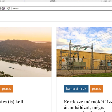
praxis
kamarai hírek
praxis
cs (is) kell…
Kérdezze mérnökét! Iz
áramhálózat, mégis