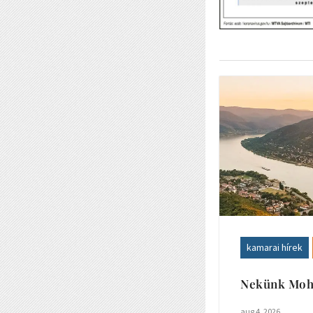
kamarai hírek
Nekünk Mohá
aug 4, 2026