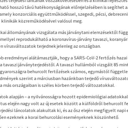
zés terjedési láncának visszakövetésében és a klinikai fejlesztés 
rható hosszú távú hatékonyságának előrejelzésében is segíthet 
amely konzorciális együttműködéssel, szegedi, pécsi, debreceni
 klinikák közreműködésével valósul meg.
etikai állományának vizsgálata más járványtani elemzésektől füg
amellyel reprodukálható a koronavírus-járvány tavaszi, koranyár
 vírusváltozatok terjednek jelenleg az országban.
ebb eredményei alátámasztják, hogy a SARS-CoV-2 fertőzés haza
 tavaszi járványterjedéstől. A tavaszi hullámból vizsgált 85 mi
agyarországra behurcolt fertőzések számos, egymástól függetl
edmények szerint a márciusban hazánkban terjedő vírusváltoz
pa más országaiban is széles körben terjedő változatokkal.
latok alapján – a nyilvánosságra hozott epidemiológiai adatokka
tus elején nagy volt az új esetek között a külföldről behurcolt f
rjedési láncolatok alakultak ki, és az ősz elején megfigyelt napi
ően ezeknek a korai behurcolási eseményeknek köszönhető.