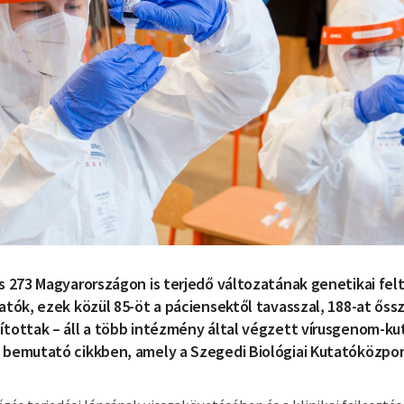
s 273 Magyarországon is terjedő változatának genetikai fe
atók, ezek közül 85-öt a páciensektől tavasszal, 188-at őss
tottak – áll a több intézmény által végzett vírusgenom-ku
 bemutató cikkben, amely a Szegedi Biológiai Kutatóközpo