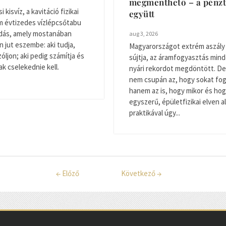
megmenthető – a pénz
 kisvíz, a kavitáció fizikai
együtt
m évtizedes vízlépcsőtabu
dás, amely mostanában
aug 3, 2026
 jut eszembe: aki tudja,
Magyarországot extrém aszály
szóljon; aki pedig számítja és
sújtja, az áramfogyasztás mind
ak cselekednie kell.
nyári rekordot megdöntött. De
nem csupán az, hogy sokat fo
hanem az is, hogy mikor és ho
egyszerű, épületfizikai elven a
praktikával úgy...
←
Előző
Következő
→