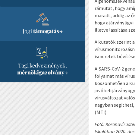
A genomszekvenálás
rámutat, hogy amíg
maradt, addig az ős
hogy a járványügyi
illetve lassítása s
Jogi
támogatás
→
A kutatók szerint 
vírusmonitorozásn
ismeretek bővítése 
Tagi kedvezmények,
A SARS-CoV-2 genet
mérnökigazolvány
→
folyamat más vírus
köszönhetően a kut
jövőbeli járványüg
vírusváltozat való
nagyban segítheti,
(MTI)
Fotó: Koronavíruste
Iskolában 2020. dec