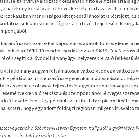
sal feltárt vírusváltozatok összehasonlító elemzése arra is e
 a hatékony korlátozások következtében a tavaszi első fertőzé
zi szakaszban már országos kiterjedésű láncolat is létrejött, ez
 korlátozások kulcsfontosságúak a fertőzés terjedésének mega
zempontjából.
a hazai vírusváltozatokkal kapcsolatos adatok fontos elemei a 
ak, mivel a COVID-19 megbetegedést okozó SARS-CoV-2 vírussal
révén segítik a jövőbeli járványügyi helyzetekre való felkészülés
ikai állománya ugyan folyamatosan változik, de ez a változás v
ok – például az influenzavírus – genetikai módosulásaihoz képe
atók szerint az oltások fejlesztését egyelőre nem fenyegeti vesz
yi eseményekre való felkészülés szempontjából lényeges szerepe 
s idejű követésének. Így például az antitest-terápia optimális m
 ha ismert, hogy egy adott földrajzi régióban milyen vírusváltoz
sztet végeznek a Széchenyi István Egyetem hallgatói a győri Móra F
ember 4-én, fotó: Krizsán Csaba