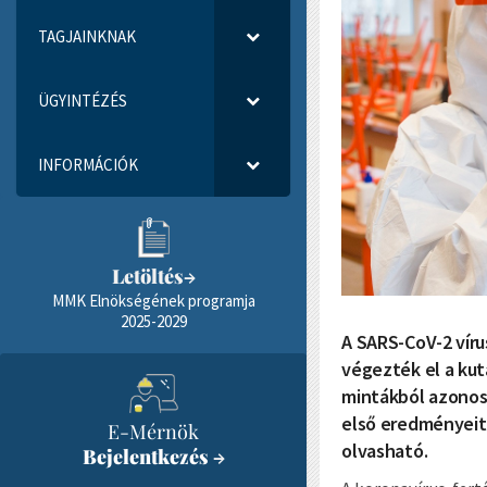
TAGJAINKNAK
ÜGYINTÉZÉS
INFORMÁCIÓK
Letöltés
→
MMK Elnökségének programja
2025-2029
A SARS-CoV-2 víru
végezték el a kut
mintákból azonosí
első eredményeit
E-Mérnök
olvasható.
Bejelentkezés
→