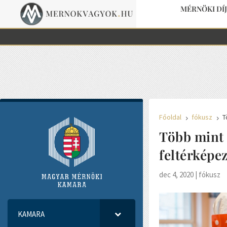
MÉRNÖKI DÍ
MÉRNÖKI DÍ
Főoldal
fókusz
T
5
5
Több mint 
feltérképez
dec 4, 2020
|
fókusz
KAMARA