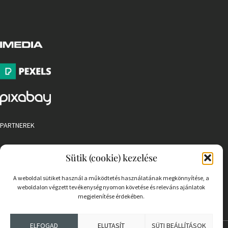
PARTNEREK
COOKIE SZABÁLYZAT
Sütik (cookie) kezelése
A weboldal sütiket használ a működtetés használatának megkönnyítése, a
weboldalon végzett tevékenység nyomon követése és releváns ajánlatok
megjelenítése érdekében.
ELFOGAD
ELUTASÍT
SÜTI BEÁLLÍTÁSOK