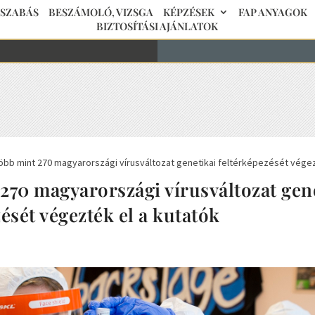
JSZABÁS
BESZÁMOLÓ, VIZSGA
KÉPZÉSEK
FAP ANYAGOK
BIZTOSÍTÁSI AJÁNLATOK
JSZABÁS
BESZÁMOLÓ, VIZSGA
KÉPZÉSEK
FAP ANYAGOK
BIZTOSÍTÁSI AJÁNLATOK
öbb mint 270 magyarországi vírusváltozat genetikai feltérképezését végez
270 magyarországi vírusváltozat gen
ését végezték el a kutatók