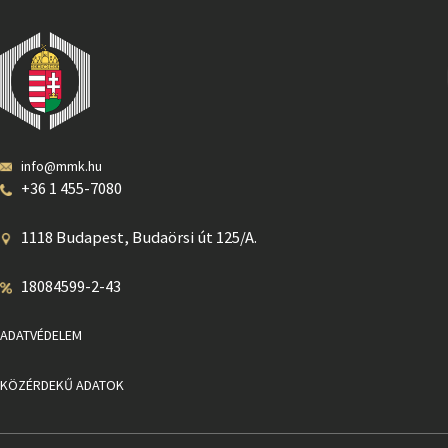
info@mmk.hu
+36 1 455-7080
1118 Budapest, Budaörsi út 125/A.
18084599-2-43
ADATVÉDELEM
KÖZÉRDEKŰ ADATOK