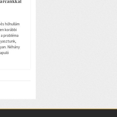
tárcánkkal
 és hőhullám
en korábbi
 a probléma
gyasztunk,
gyan. Néhány
lapuló