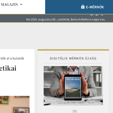
MAGAZIN
E-MÉRNÖK
27° C
Ma 2026. augusztus 06., csütörtök, Berta és Bettina napja van.
MAGAZIN
E-MÉRNÖK
ték el a kutatók
DIGITÁLIS MÉRNÖK ÚJSÁG
etikai