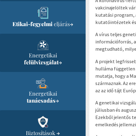
A koronavírus-fertő
vakcinajelöltek vá
kutatási program, 
kutatóintézetek és
Etikai-fegyelmi
eljárás
→
A vírus teljes gen
információforrás, 
megtudható, milyen
Energetikai
A projekt legfriss
felülvizsgálat
→
hulláma független a
mutatja, hogy a M
származnak. Az er
az az idő tájt Euró
Energetikai
tanácsadás
→
A genetikai vizsgá
júliusban és augusz
Ezekből jelentős te
emelkedés jellemz
Biztosítások
→