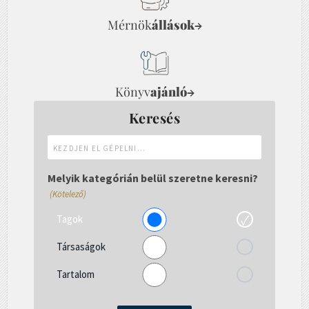
Mérnök
állások
→
Könyv
ajánló
→
Keresés
Kezdjen
el
gépelni...
Melyik kategórián belül szeretne keresni?
(Kötelező)
Tagok
Társaságok
Tartalom