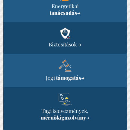
Energetikai
tanácsadás
→
Biztosítások
→
Jogi
támogatás
→
Tagi kedvezmények,
mérnökigazolvány
→