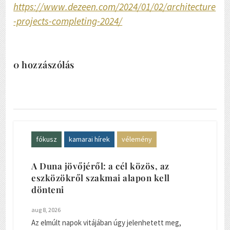
https://www.dezeen.com/2024/01/02/architecture
-projects-completing-2024/
0 hozzászólás
fókusz
kamarai hírek
vélemény
A Duna jövőjéről: a cél közös, az
eszközökről szakmai alapon kell
dönteni
aug 8, 2026
Az elmúlt napok vitájában úgy jelenhetett meg,