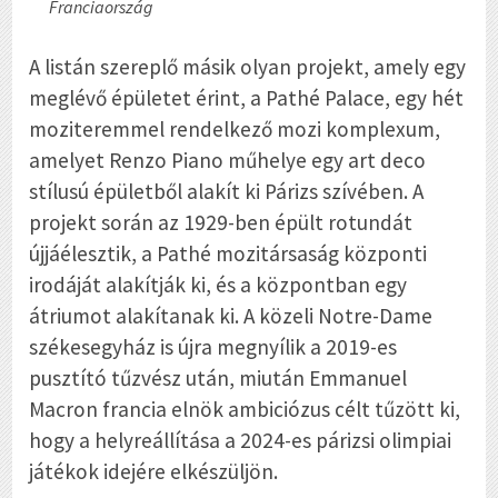
Franciaország
A listán szereplő másik olyan projekt, amely egy
meglévő épületet érint, a Pathé Palace, egy hét
moziteremmel rendelkező mozi komplexum,
amelyet Renzo Piano műhelye egy art deco
stílusú épületből alakít ki Párizs szívében. A
projekt során az 1929-ben épült rotundát
újjáélesztik, a Pathé mozitársaság központi
irodáját alakítják ki, és a központban egy
átriumot alakítanak ki. A közeli Notre-Dame
székesegyház is újra megnyílik a 2019-es
pusztító tűzvész után, miután Emmanuel
Macron francia elnök ambiciózus célt tűzött ki,
hogy a helyreállítása a 2024-es párizsi olimpiai
játékok idejére elkészüljön.