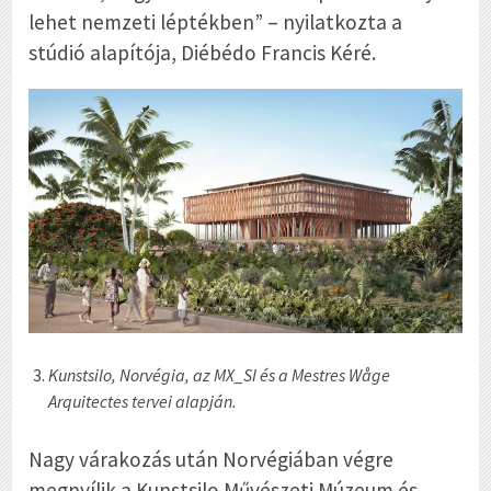
lehet nemzeti léptékben” – nyilatkozta a
stúdió alapítója, Diébédo Francis Kéré.
Kunstsilo, Norvégia, az MX_SI és a Mestres Wåge
Arquitectes tervei alapján.
Nagy várakozás után Norvégiában végre
megnyílik a Kunstsilo Művészeti Múzeum és