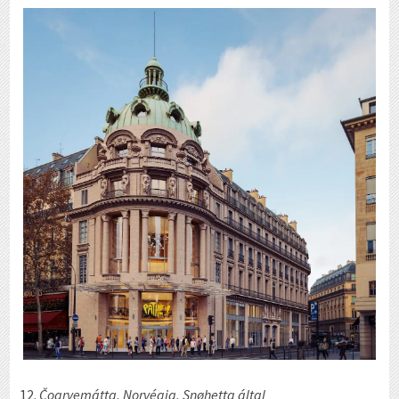
Čoarvemátta, Norvégia, Snøhetta által