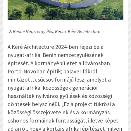
Benini Nemzetgyűlés, Benin, Kéré Architecture
A Kéré Architecture 2024-ben fejezi be a
nyugat-afrikai Benin nemzetgyűlésének
építését. A kormányépületet a fővárosban,
Porto-Novoban építik; palaver fákról
mintázott, csúcsos formájú lesz, amelyet a
nyugat-afrikai közösségek generációi
használtak nyilvános gyűlések és közösségi
döntések helyszínéül. „Ez a projekt tükrözi a
közösségi összejövetelek és a kormányzás
őshonos formáinak fontosságát, illetve képet
ad arról, hogy a kortárs afrikai építészet milyen