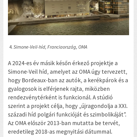
Simone-Veil-híd, Franciaország, OMA
A 2024-es év másik későn érkező projektje a
Simone-Veil híd, amelyet az OMA úgy tervezett,
hogy Bordeaux-ban az autók, a kerékpárok és a
gyalogosok is elférjenek rajta, miközben
rendezvénytérként is funkcionál. A stúdió
szerint a projekt célja, hogy „újragondolja a XXI.
századi híd polgári funkcióját és szimbolikáját”.
Az OMA először 2013-ban mutatta be tervét,
eredetileg 2018-as megnyitási dátummal.