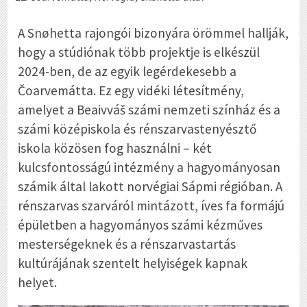
A Snøhetta rajongói bizonyára örömmel hallják,
hogy a stúdiónak több projektje is elkészül
2024-ben, de az egyik legérdekesebb a
Čoarvemátta. Ez egy vidéki létesítmény,
amelyet a Beaivváš számi nemzeti színház és a
számi középiskola és rénszarvastenyésztő
iskola közösen fog használni – két
kulcsfontosságú intézmény a hagyományosan
számik által lakott norvégiai Sápmi régióban. A
rénszarvas szarváról mintázott, íves fa formájú
épületben a hagyományos számi kézműves
mesterségeknek és a rénszarvastartás
kultúrájának szentelt helyiségek kapnak
helyet.