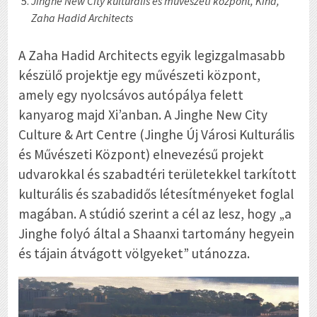
Jinghe New City kulturális és művészeti központ, Kína,
Zaha Hadid Architects
A Zaha Hadid Architects egyik legizgalmasabb
készülő projektje egy művészeti központ,
amely egy nyolcsávos autópálya felett
kanyarog majd Xi’anban. A Jinghe New City
Culture & Art Centre (Jinghe Új Városi Kulturális
és Művészeti Központ) elnevezésű projekt
udvarokkal és szabadtéri területekkel tarkított
kulturális és szabadidős létesítményeket foglal
magában. A stúdió szerint a cél az lesz, hogy „a
Jinghe folyó által a Shaanxi tartomány hegyein
és tájain átvágott völgyeket” utánozza.