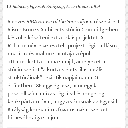
Rubicon, Egyesült Királyság, Alison Brooks által
A neves
RIBA House of the Year-díjban
részesített
Alison Brooks Architects stúdió Cambridge-ben
készül elkészíteni ezt a lakásprojektet. A
Rubicon névre keresztelt projekt régi padlások,
raktárak és malmok mintájára épült
otthonokat tartalmaz majd, amelyeket a
stúdió szerint “a kortárs életstílus ideális
struktúráinak” tekintik napjainkban. Öt
épületben 186 egység lesz, mindegyik
pasztellszínű mázas téglával és rengeteg
kerékpártárolóval, hogy a városnak az Egyesült
Királyság kerékpáros fővárosaként szerzett
hírnevéhez igazodjon.