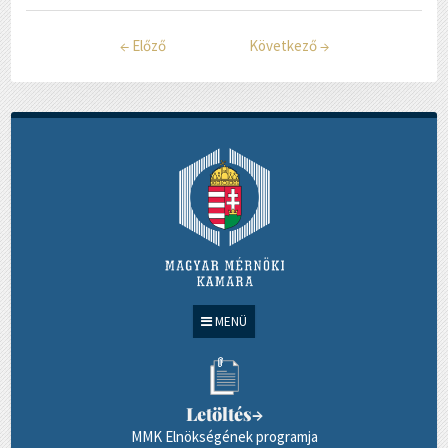
←
Előző
Következő
→
MENÜ
Letöltés
→
MMK Elnökségének programja