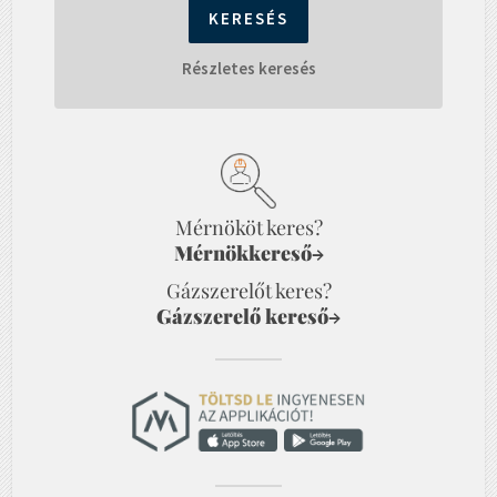
Részletes keresés
Mérnököt keres?
Mérnökkereső
→
Gázszerelőt keres?
Gázszerelő kereső
→