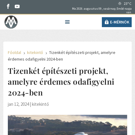
23° C
Ma 2026. augusztus 09., vasárnap, Emőd napja
van.
E-MÉRNÖK
Főoldal
kitekintő
Tizenkét építészeti projekt, amelyre
5
5
érdemes odafigyelni 2024-ben
Tizenkét építészeti projekt,
amelyre érdemes odafigyelni
2024-ben
jan 12, 2024
|
kitekintő