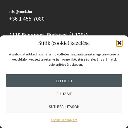
info@mmk.hu
+36 1 455-7080
1118 Budapest, Budaörsi út 125/A.
Sütik (cookie) kezelése
18084599-2-43
A weboldal sütiket használ a működtetés használatának megkönnyítése, a
weboldalon végzett tevékenység nyomon követése és releváns ajánlatok
megjelenítése érdekében.
ADATVÉDELEM
KÖZÉRDEKŰ ADATOK
ELFOGAD
ELUTASÍT
SÜTI BEÁLLÍTÁSOK
SAJTÓKAPCSOLAT
Cookie szabályzat
IMPRESSZUM