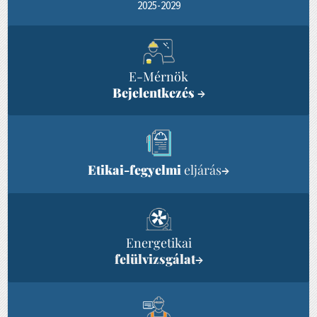
2025-2029
E-Mérnök
Bejelentkezés
→
Etikai-fegyelmi
eljárás
→
Energetikai
felülvizsgálat
→