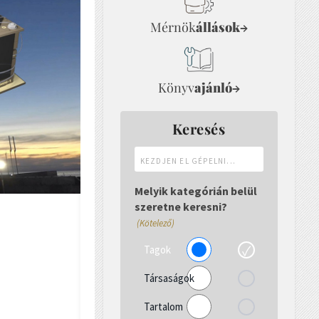
Mérnök
állások
→
Könyv
ajánló
→
Keresés
Kezdjen
el
gépelni...
Melyik kategórián belül
szeretne keresni?
(Kötelező)
Tagok
Társaságok
Tartalom