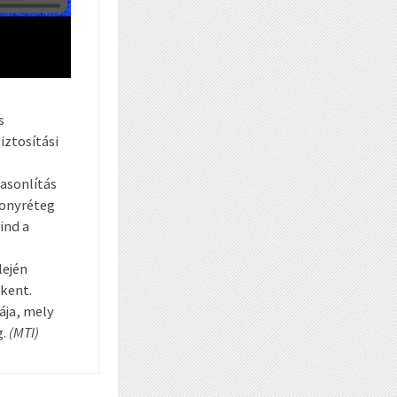
s
iztosítási
asonlítás
konyréteg
ind a
lején
kkent.
ája, mely
g.
(MTI)