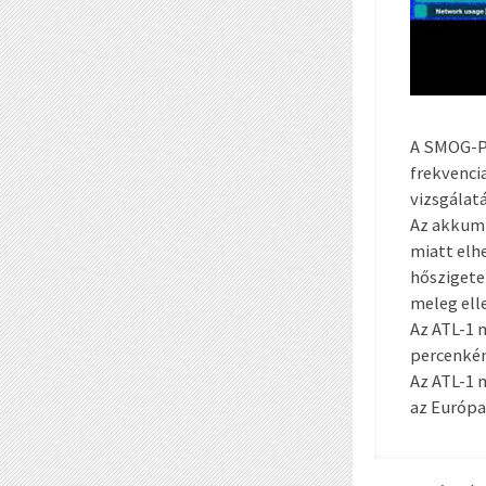
A SMOG-P 
frekvenci
vizsgálatá
Az akkumu
miatt elh
hőszigete
meleg ell
Az ATL-1 
percenkén
Az ATL-1 
az Európa