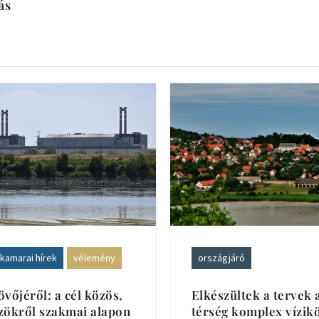
ás
kamarai hírek
vélemény
országjáró
övőjéről: a cél közös,
Elkészültek a tervek 
zökről szakmai alapon
térség komplex vízi