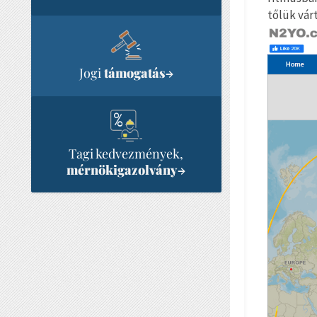
tőlük vár
Jogi
támogatás
→
Tagi kedvezmények,
mérnökigazolvány
→