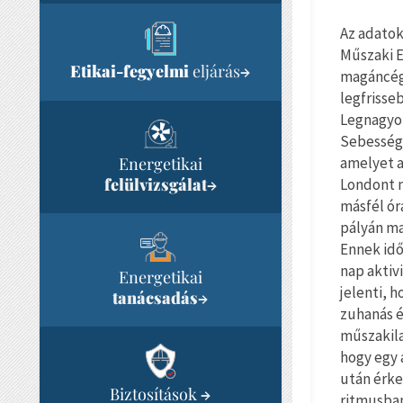
Az adatok
Műszaki E
Etikai-fegyelmi
eljárás
→
magáncég 
legfrisse
Legnagyob
Sebességü
amelyet a
Energetikai
felülvizsgálat
Londont n
→
másfél ór
pályán ma
Ennek idő
nap aktiv
Energetikai
jelenti, 
tanácsadás
→
zuhanás 
műszakila
hogy egy 
után érke
Biztosítások
→
ritmusban