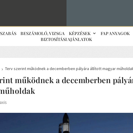
JSZABÁS
BESZÁMOLÓ, VIZSGA
KÉPZÉSEK
FAP ANYAGOK
BIZTOSÍTÁSI AJÁNLATOK
Terv szerint működnek a decemberben pályára állított magyar műholda
5
rint működnek a decemberben pályára
 műholdak
axis