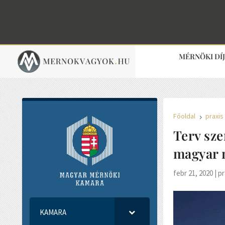
MÉRNÖKI DÍ
Főoldal
praxis
5
Terv sze
magyar
febr 21, 2020
|
pr
KAMARA