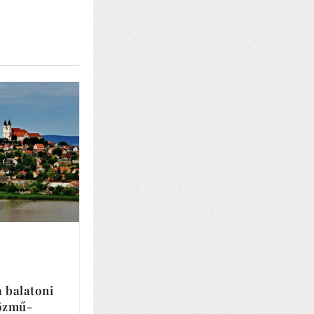
a balatoni
közmű-