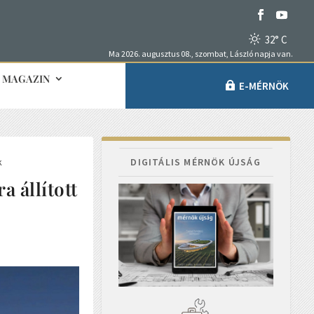
32° C
Ma 2026. augusztus 08., szombat, László napja van.
MAGAZIN
E-MÉRNÖK
k
DIGITÁLIS MÉRNÖK ÚJSÁG
 állított