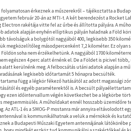
 folyamatosan érkeznek a műszerekről – tájékoztatta a Budap
gyetem február 20-án az MTI-t. A két berendezést a Rocket La
Electron rakétája vitte fel az űrbe és állította pályára. A műh
bb adatok alapján enyhén elliptikus pályán haladnak a Föld körü
b távolságuk a bolygótól nagyjából 400, legkisebb 350 kilomé
k megközelítőleg másodpercenként 7,2 kilométer. Ez olyan 
 Földön soha nem érzékelhetünk. A nagyjából 1700 kilométerr
em egészen 4 perc alatt érnénk el. De a Földet is picivel több,
a alatt kerülnénk meg. A felbocsátás utáni adatok alapján a m
radásának legkisebb időtartamát 5 hónapra becsülték.
tartama függ a légkör fékező hatásától az adott magassági zó
itásától és egyéb paraméterektől is. A becsült pályaélettartam
hogy ezen időintervallum végén következhet be a légkörbe tör
és megsemmisülés. A műholdakat ennél hosszabb üzemidőre t
g. Az ATL-1 és a SMOG-P mostanra már annyira eltávolodott eg
antennával is kommunikálhatnak a velük a mérnökök és kutat
znek a Budapesti Műszaki Egyetem antennájának látókörébe 
, hogy mindkét eszköz tud kommunikálni a szakértőkkel és kü