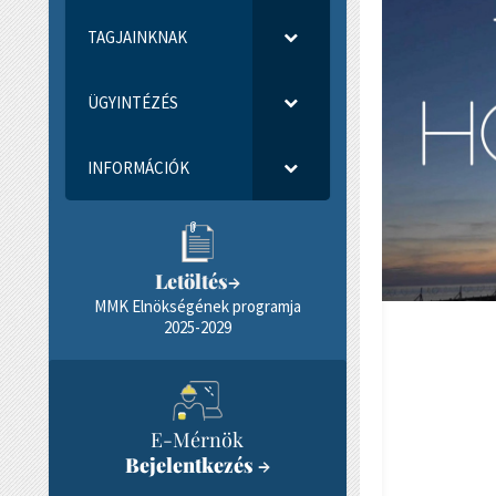
TAGJAINKNAK
ÜGYINTÉZÉS
INFORMÁCIÓK
Letöltés
→
MMK Elnökségének programja
2025-2029
E-Mérnök
Bejelentkezés
→