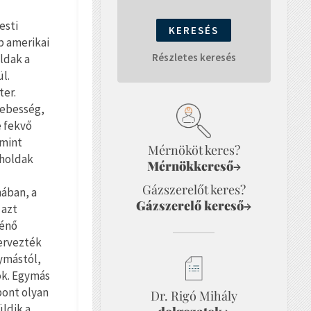
esti
b amerikai
Részletes keresés
oldak a
l.
ter.
sebesség,
e fekvő
 mint
Mérnököt keres?
űholdak
Mérnökkereső
→
Gázszerelőt keres?
nában, a
Gázszerelő kereső
→
 azt
ténő
ervezték
ymástól,
ók. Egymás
pont olyan
Dr. Rigó Mihály
ldik a