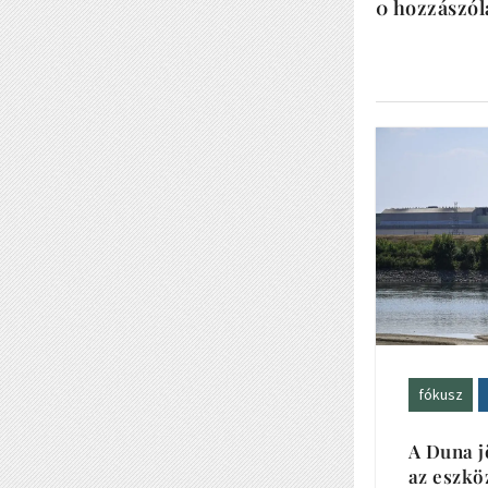
0 hozzászól
fókusz
A Duna j
az eszkö