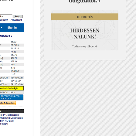
dolgozatok
→