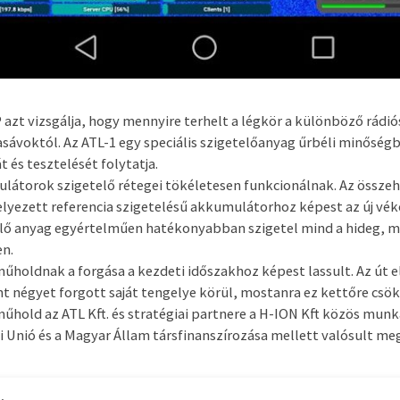
azt vizsgálja, hogy mennyire terhelt a légkör a különböző rádió
asávoktól. Az ATL-1 egy speciális szigetelőanyag űrbéli minőségb
t és tesztelését folytatja.
látorok szigetelő rétegei tökéletesen funkcionálnak. Az összeh
elyezett referencia szigetelésű akkumulátorhoz képest az új vé
lő anyag egyértelműen hatékonyabban szigetel mind a hideg, m
en.
műholdnak a forgása a kezdeti időszakhoz képest lassult. Az út e
t négyet forgott saját tengelye körül, mostanra ez kettőre csö
műhold az ATL Kft. és stratégiai partnere a H-ION Kft közös munk
i Unió és a Magyar Állam társfinanszírozása mellett valósult me