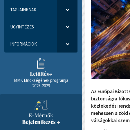
TAGJAINKNAK
ÜGYINTÉZÉS
INFORMÁCIÓK
Letöltés
→
MMK Elnökségének programja
2025-2029
Az Európai Bizott
biztonságra fókus
közlekedési rend
mehessen a zöld és
E-Mérnök
válságokkal szemb
Bejelentkezés
→