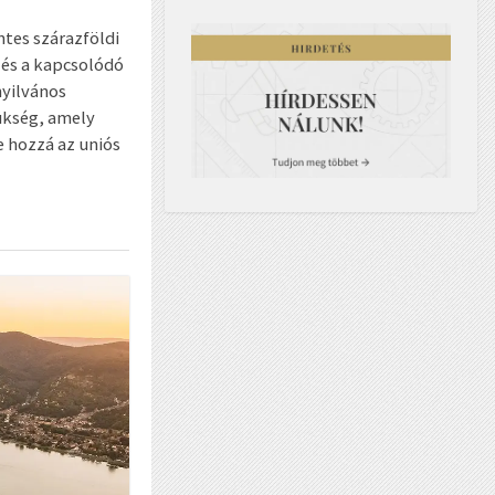
tes szárazföldi
 és a kapcsolódó
nyilvános
ükség, amely
e hozzá az uniós