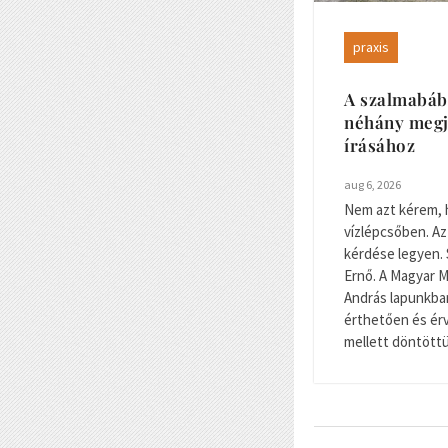
praxis
A szalmabáb
néhány megj
írásához
aug 6, 2026
Nem azt kérem, 
vízlépcsőben. Az
kérdése legyen. 
Ernő. A Magyar 
András lapunkban
érthetően és érv
mellett döntöttün