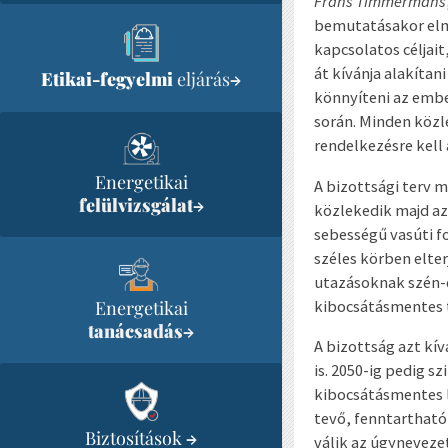
Frans Timmermans
bemutatásakor elmo
kapcsolatos céljait
át kívánja alakíta
Etikai-fegyelmi
eljárás
→
könnyíteni az emb
során. Minden közl
rendelkezésre kell
Energetikai
A bizottsági terv 
felülvizsgálat
→
közlekedik majd az
sebességű vasúti f
széles körben elter
utazásoknak szén-d
kibocsátásmentes t
Energetikai
tanácsadás
→
A bizottság azt kí
is. 2050-ig pedig 
kibocsátásmentes l
tevő, fenntartható
Biztosítások
→
válik az úgyneveze