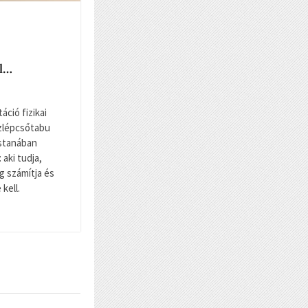
ll…
táció fizikai
ízlépcsőtabu
stanában
aki tudja,
ig számítja és
kell.