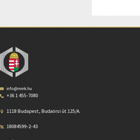
info@mmk.hu
+36 1 455-7080
1118 Budapest, Budaörsi út 125/A.
18084599-2-43