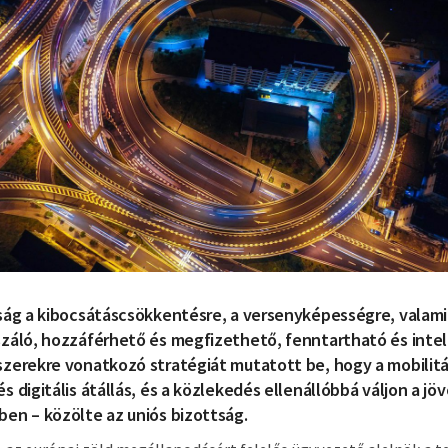
ság a kibocsátáscsökkentésre, a versenyképességre, valami
záló, hozzáférhető és megfizethető, fenntartható és intel
szerekre vonatkozó stratégiát mutatott be, hogy a mobilit
 digitális átállás, és a közlekedés ellenállóbbá váljon a jöv
en – közölte az uniós bizottság.