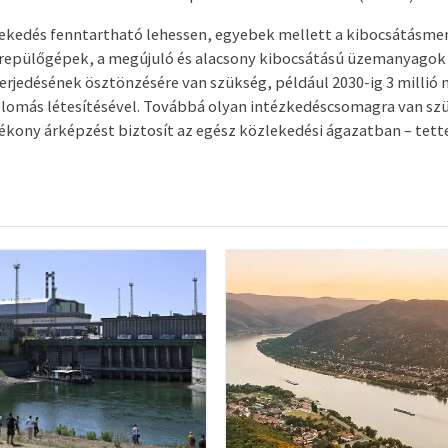
ekedés fenntartható lehessen, egyebek mellett a kibocsátásmen
 repülőgépek, a megújuló és alacsony kibocsátású üzemanyagok
terjedésének ösztönzésére van szükség, például 2030-ig 3 millió 
lomás létesítésével. Továbbá olyan intézkedéscsomagra van sz
tékony árképzést biztosít az egész közlekedési ágazatban – tett