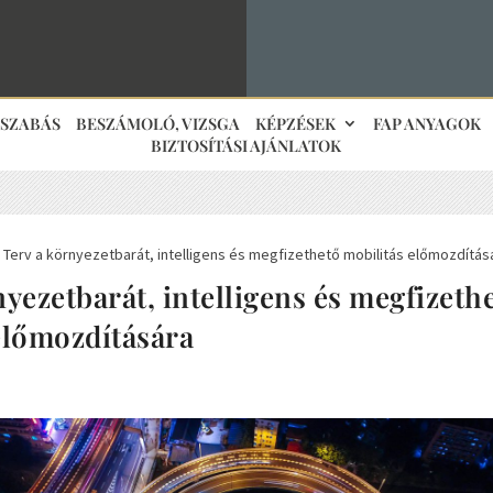
JSZABÁS
BESZÁMOLÓ, VIZSGA
KÉPZÉSEK
FAP ANYAGOK
BIZTOSÍTÁSI AJÁNLATOK
Terv a környezetbarát, intelligens és megfizethető mobilitás előmozdítás
5
nyezetbarát, intelligens és megfizeth
előmozdítására
ő