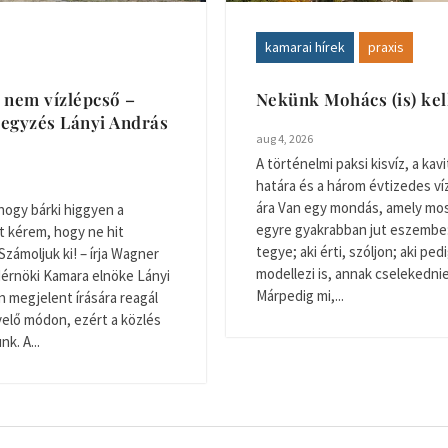
kamarai hírek
praxis
 nem vízlépcső –
Nekünk Mohács (is) ke
egyzés Lányi András
aug 4, 2026
A történelmi paksi kisvíz, a kavi
határa és a három évtizedes v
ára Van egy mondás, amely mo
hogy bárki higgyen a
egyre gyakrabban jut eszembe: 
t kérem, hogy ne hit
tegye; aki érti, szóljon; aki ped
Számoljuk ki! – írja Wagner
modellezi is, annak cselekednie 
Mérnöki Kamara elnöke Lányi
Márpedig mi,...
 megjelent írására reagál
elő módon, ezért a közlés
k. A...