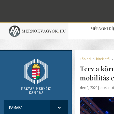
MÉRNÖKI DÍ
Főoldal
kitekintő
5
Terv a kör
mobilitás 
dec 9, 2020
|
kitekint
KAMARA