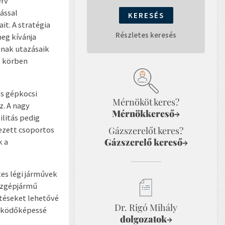
erv
ással
it. A stratégia
Részletes keresés
meg kívánja
nak utazásaik
s körben
es gépkocsi
Mérnököt keres?
z. A nagy
Mérnökkereső
→
litás pedig
vezett csoportos
Gázszerelőt keres?
Gázszerelő kereső
k a
→
tes légi járművek
hézgépjármű
téseket lehetővé
Dr. Rigó Mihály
működőképessé
dolgozatok
→