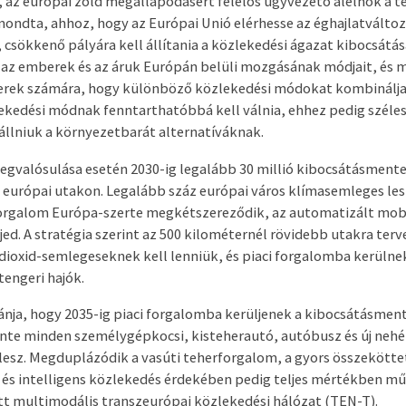
, az európai zöld megállapodásért felelős ügyvezető alelnök a t
ndta, ahhoz, hogy az Európai Unió elérhesse az éghajlatváltoz
, csökkenő pályára kell állítania a közlekedési ágazat kibocsátása
ni az emberek és az áruk Európán belüli mozgásának módjait, és 
erek számára, hogy különböző közlekedési módokat kombinálja
ekedési módnak fenntarthatóbbá kell válnia, ehhez pedig széle
 állniuk a környezetbarát alternatíváknak.
megvalósulása esetén 2030-ig legalább 30 millió kibocsátásment
 európai utakon. Legalább száz európai város klímasemleges les
orgalom Európa-szerte megkétszereződik, az automatizált mobi
jed. A stratégia szerint az 500 kilométernél rövidebb utakra ter
ioxid-semlegeseknek kell lenniük, és piaci forgalomba kerülne
engeri hajók.
vánja, hogy 2035-ig piaci forgalomba kerüljenek a kibocsátásmen
szinte minden személygépkocsi, kisteherautó, autóbusz és új ne
esz. Megduplázódik a vasúti teherforgalom, a gyors összekötte
 és intelligens közlekedés érdekében pedig teljes mértékben 
tt multimodális transzeurópai közlekedési hálózat (TEN-T).