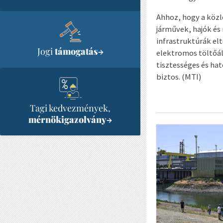
Ahhoz, hogy a közl
járművek, hajók és
infrastruktúrák el
Jogi
támogatás
→
elektromos töltőál
tisztességes és ha
biztos. (MTI)
Tagi kedvezmények,
mérnökigazolvány
→