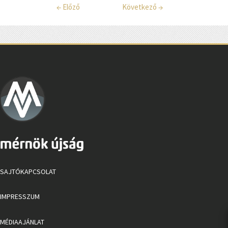
←
Előző
Következő
→
SAJTÓKAPCSOLAT
IMPRESSZUM
MÉDIAAJÁNLAT