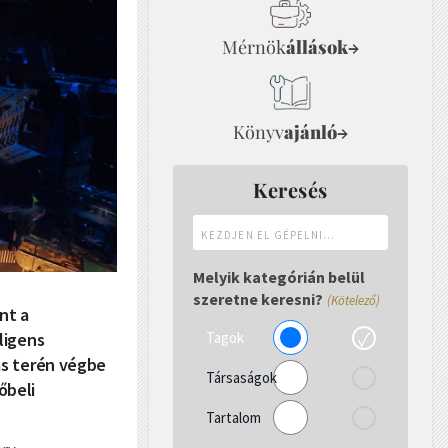
Mérnök
állások
→
Könyv
ajánló
→
Keresés
Kezdjen
el
gépelni...
Melyik kategórián belül
szeretne keresni?
(Kötelező)
nt a
Tagok
ligens
ás terén végbe
Társaságok
őbeli
Tartalom