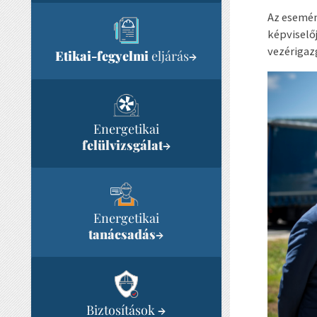
Az esemén
képviselő
vezérigaz
Etikai-fegyelmi
eljárás
→
Energetikai
felülvizsgálat
→
Energetikai
tanácsadás
→
Biztosítások
→