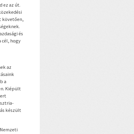
 ez az út.
közekedési
ot követően,
őségeknek.
azdasági és
 cél, hogy
nek az
zásaink
b a
n. Kiépült
ert
sztria-
ás készült
F Nemzeti