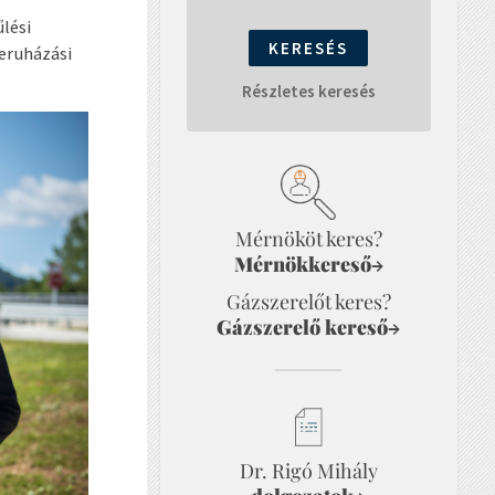
űlési
beruházási
Részletes keresés
Mérnököt keres?
Mérnökkereső
→
Gázszerelőt keres?
Gázszerelő kereső
→
Dr. Rigó Mihály