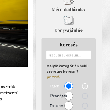
Mérnök
állások
→
Könyv
ajánló
→
Keresés
Kezdjen
el
gépelni...
Melyik kategórián belül
szeretne keresni?
(Kötelező)
Tagok
 osztrák
ztmetszetű
Társaságok
és
Tartalom