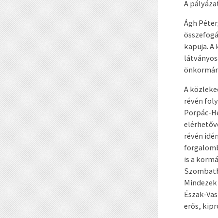
A pályáza
Ágh Péter
összefogá
kapuja. A
látványos
önkormány
A közleke
révén fol
Porpác-He
elérhetővé
révén idé
forgalomb
is a korm
Szombathe
Mindezek 
Észak-Vas
erős, kip