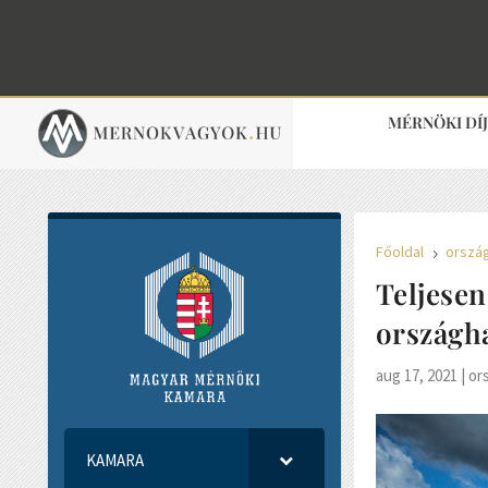
MÉRNÖKI DÍ
Főoldal
orszá
5
Teljesen
országha
aug 17, 2021
|
or
KAMARA