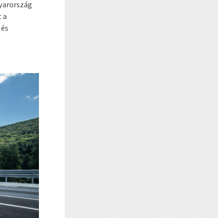
gyarország
 a
 és