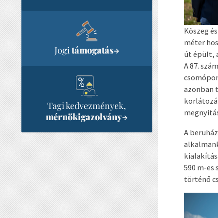
Kőszeg és
méter hos
Jogi
támogatás
→
út épült,
A 87. szám
csomópont 
azonban te
korlátozá
Tagi kedvezmények,
megnyitás
mérnökigazolvány
→
A beruház
alkalmank
kialakítá
590 m-es 
történő cs