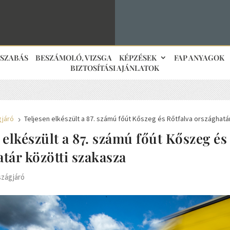
JSZABÁS
BESZÁMOLÓ, VIZSGA
KÉPZÉSEK
FAP ANYAGOK
BIZTOSÍTÁSI AJÁNLATOK
gjáró
Teljesen elkészült a 87. számú főút Kőszeg és Rőtfalva országhatá
5
 elkészült a 87. számú főút Kőszeg és
tár közötti szakasza
szágjáró