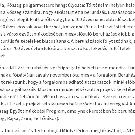
la, Kőszeg polgármestere hangsúlyozta: Történelmi helyen halad
 a Kőszeg számára, hogy elkészült ez a beruházás. Évszázados 
 igényt elégít ki itt a rőti völgyben. 100 éves nehezebb időszak
100 éves időszak következhet, köszönhetően a fejlesztési lehet
és a város együttműködésében megvalósuló beruházások jobb g
turális feltételeket biztosítanak. A beruházások folytatódnak, a
 város 700 éves évfordulójára a korszerű közlekedési feltételek
nek.
án, a NIF Zrt. beruházási vezérigazgató helyettese elmondta: En
nak a főpályáján tavaly november óta megy a forgalom. Beruhá
a törekszünk, hogy a forgalomba adható útszakaszok minél előb
st szolgálhassák. Mostanra minden elkészült a projekt keretébe
tárátkelőt feltáró út, 590 m hosszan csapadákvíz-elvezető rendsz
k ki. Ezzel a projekttel sikeresen befejeződött az Interreg V-A Au
zág Együttműködési Program, amelynek keretében öt beruház
og, Rajka, Zsira, Fertőrákos).
 az Innovációs és Technológiai Minisztérium megbízásából, a NI