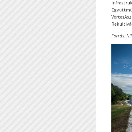
Infrastru
Együttműk
VértesAszf
Rekultivác
Forrás: NI