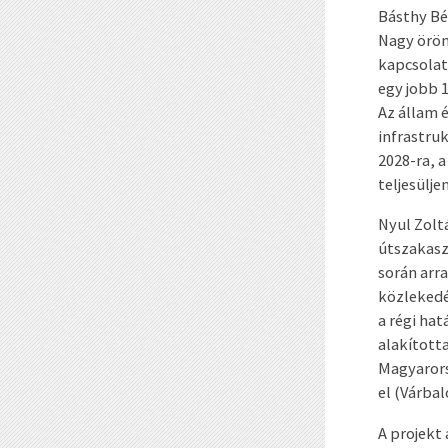
Básthy Bé
Nagy öröm
kapcsolati
egy jobb 
Az állam 
infrastruk
2028-ra, a
teljesülje
Nyul Zolt
útszakasz
során arr
közlekedé
a régi ha
alakította
Magyarors
el (Várbal
A projekt