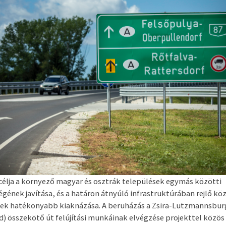
 célja a környező magyar és osztrák települések egymás közötti
égének javítása, és a határon átnyúló infrastruktúrában rejlő kö
ek hatékonyabb kiaknázása. A beruházás a Zsira-Lutzmannsbur
) összekötő út felújítási munkáinak elvégzése projekttel közös 