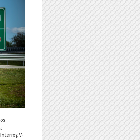
zös
g
Interreg V-