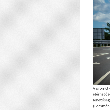
A projekt
elérhetős
lehetőség
(Locsmánd