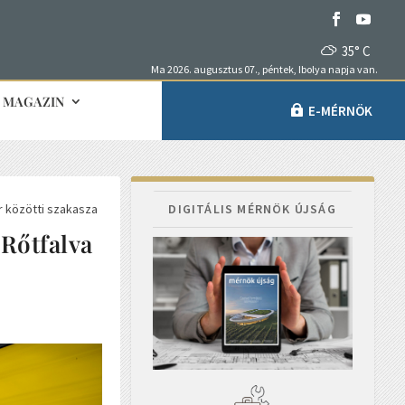
35° C
Ma 2026. augusztus 07., péntek, Ibolya napja van.
MAGAZIN
E-MÉRNÖK
r közötti szakasza
DIGITÁLIS MÉRNÖK ÚJSÁG
 Rőtfalva