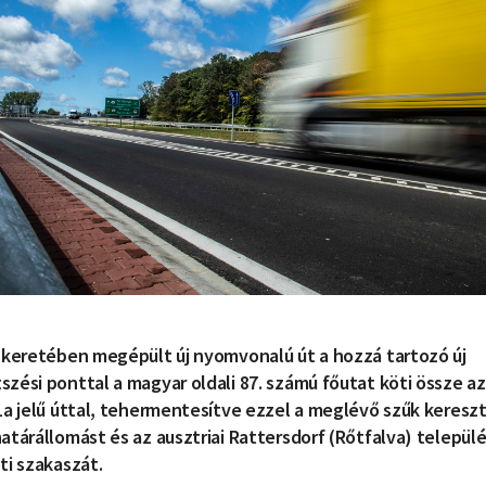
t keretében megépült új nyomvonalú út a hozzá tartozó új
zési ponttal a magyar oldali 87. számú főutat köti össze az
61a jelű úttal, tehermentesítve ezzel a meglévő szűk keres
atárállomást és az ausztriai Rattersdorf (Rőtfalva) települ
ti szakaszát.