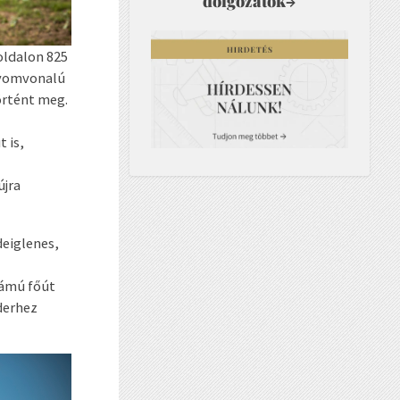
dolgozatok
→
oldalon 825
nyomvonalú
örtént meg.
t is,
újra
deiglenes,
zámú főút
derhez