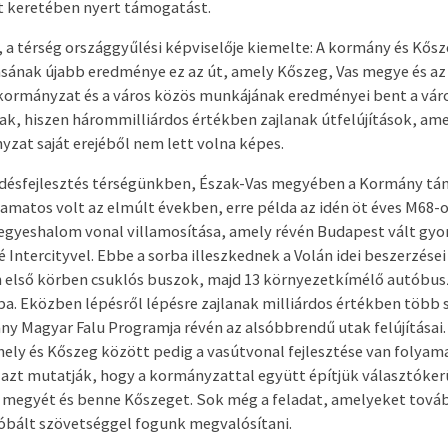
t keretében nyert támogatást.
, a térség országgyűlési képviselője kiemelte: A kormány és Kős
sának újabb eredménye ez az út, amely Kőszeg, Vas megye és az 
 kormányzat és a város közös munkájának eredményei bent a vár
ak, hiszen hárommilliárdos értékben zajlanak útfelújítások, am
zat saját erejéből nem lett volna képes.
désfejlesztés térségünkben, Észak-Vas megyében a Kormány t
yamatos volt az elmúlt években, erre példa az idén öt éves M68-o
gyeshalom vonal villamosítása, amely révén Budapest vált gy
 Intercityvel. Ebbe a sorba illeszkednek a Volán idei beszerzései
n első körben csuklós buszok, majd 13 környezetkímélő autóbusz
a. Eközben lépésről lépésre zajlanak milliárdos értékben több
ány Magyar Falu Programja révén az alsóbbrendű utak felújításai.
ly és Kőszeg között pedig a vasútvonal fejlesztése van folyam
azt mutatják, hogy a kormányzattal együtt építjük választóker
 megyét és benne Kőszeget. Sok még a feladat, amelyeket továb
róbált szövetséggel fogunk megvalósítani.