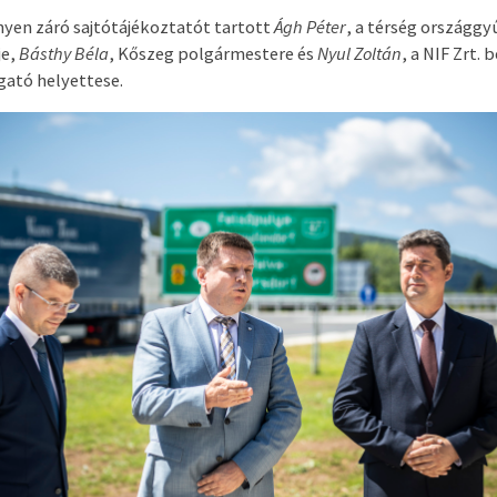
yen záró sajtótájékoztatót tartott
Ágh Péter
, a térség országgy
je,
Básthy Béla
, Kőszeg polgármestere és
Nyul Zoltán
, a NIF Zrt. 
gató helyettese.