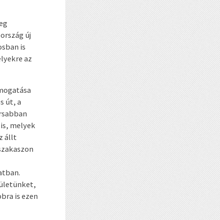
zeg
ország új
osban is
elyekre az
ámogatása
s út, a
orsabban
 is, melyek
 állt
 szakaszon
atban.
ületünket,
bra is ezen