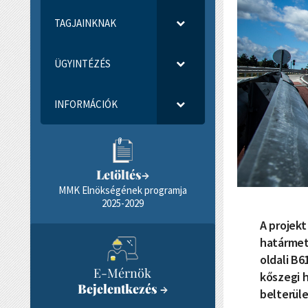
TAGJAINKNAK
ÜGYINTÉZÉS
INFORMÁCIÓK
Letöltés
→
MMK Elnökségének programja
2025-2029
A projek
határmets
oldali B
E-Mérnök
kőszegi h
Bejelentkezés
→
belterüle