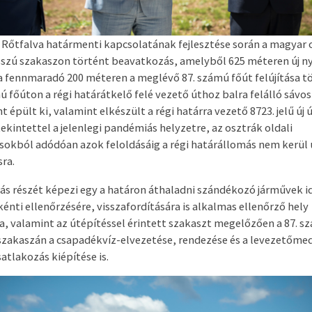
 Rőtfalva határmenti kapcsolatának fejlesztése során a magyar 
szú szakaszon történt beavatkozás, amelyből 625 méteren új 
 a fennmaradó 200 méteren a meglévő 87. számú főút felújítása t
ú főúton a régi határátkelő felé vezető úthoz balra felálló sávos
épült ki, valamint elkészült a régi határra vezető 8723. jelű új ú
kintettel a jelenlegi pandémiás helyzetre, az osztrák oldali
sokból adódóan azok feloldásáig a régi határállomás nem kerül 
ra.
ás részét képezi egy a határon áthaladni szándékozó járművek i
énti ellenőrzésére, visszafordítására is alkalmas ellenőrző hely
sa, valamint az útépítéssel érintett szakaszt megelőzően a 87. s
szakaszán a csapadékvíz-elvezetése, rendezése és a levezetőme
atlakozás kiépítése is.