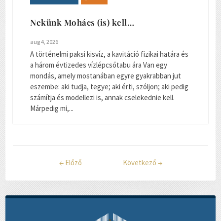
Nekünk Mohács (is) kell…
aug 4, 2026
A történelmi paksi kisvíz, a kavitáció fizikai határa és
a három évtizedes vízlépcsőtabu ára Van egy
mondás, amely mostanában egyre gyakrabban jut
eszembe: aki tudja, tegye; aki érti, szóljon; aki pedig
számítja és modellezi is, annak cselekednie kell.
Márpedig mi,...
←
Előző
Következő
→