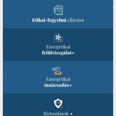
Etikai-fegyelmi
eljárás
→
Energetikai
felülvizsgálat
→
Energetikai
tanácsadás
→
Biztosítások
→