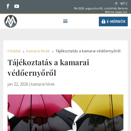
40° C
Ma 2026. augusztus 06., csütörtök, Berta és
Bettina napja van.
E-MÉRNÖK
Főoldal
kamarai hírek
Tájékoztatás a kamarai védőernyőről
5
5
Tájékoztatás a kamarai
védőernyőről
jan 22, 2026
|
kamarai hírek