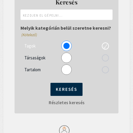
Keresés
Kezdjen
el
gépelni...
Melyik kategórián belül szeretne keresni?
(Kötelező)
Tagok
Társaságok
Tartalom
Részletes keresés