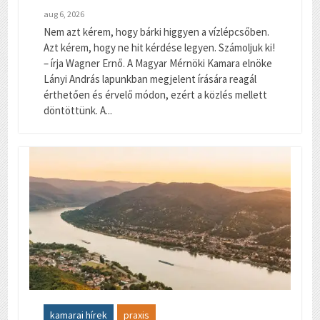
aug 6, 2026
Nem azt kérem, hogy bárki higgyen a vízlépcsőben.
Azt kérem, hogy ne hit kérdése legyen. Számoljuk ki!
– írja Wagner Ernő. A Magyar Mérnöki Kamara elnöke
Lányi András lapunkban megjelent írására reagál
érthetően és érvelő módon, ezért a közlés mellett
döntöttünk. A...
kamarai hírek
praxis