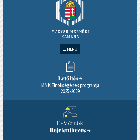
MENÜ
Letöltés
→
MMK Elnökségének programja
2025-2029
E-Mérnök
Bejelentkezés
→