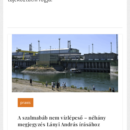
praxis
A szalmabáb nem vízlépcső – néhány
megjegyzés Lányi András írásához