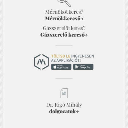
Mérnököt keres?
Mérnökkereső
→
Gázszerelőt keres?
Gázszerelő kereső
→
Dr. Rigó Mihály
dolgozatok
→