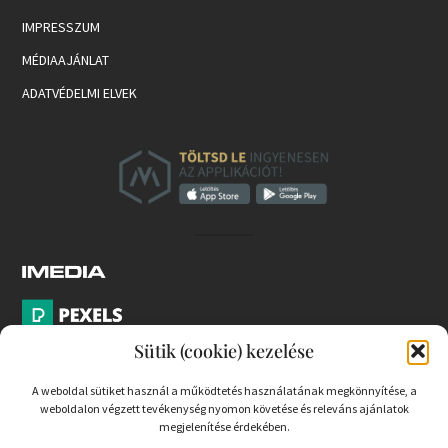
IMPRESSZUM
MÉDIAAJÁNLAT
ADATVÉDELMI ELVEK
Sütik (cookie) kezelése
A weboldal sütiket használ a működtetés használatának megkönnyítése, a
weboldalon végzett tevékenység nyomon követése és releváns ajánlatok
PARTNEREK
megjelenítése érdekében.