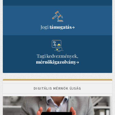
Jogi
támogatás
→
Tagi kedvezmények,
mérnökigazolvány
→
DIGITÁLIS MÉRNÖK ÚJSÁG