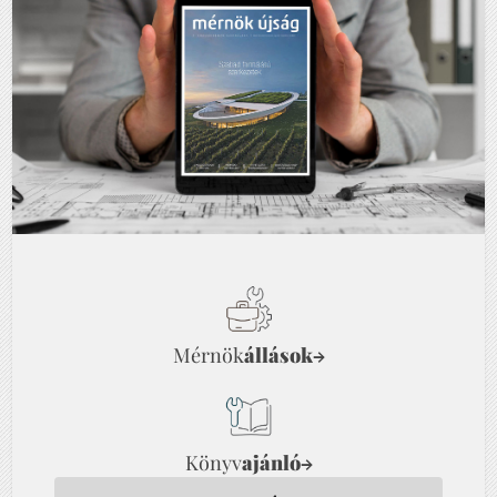
Mérnök
állások
→
Könyv
ajánló
→