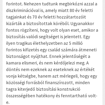
forintot. Nehezen tudtunk megbirkózni azzal a
diszkriminációval is, amely miatt 80 év feletti
tagjainkat és 70 év feletti hozzátartozóit
kizárták a biztosítottak köréből. Ugyanakkor
fontos rögzíteni, hogy volt olyan eset, amikor a
biztosítás valódi segítséget is jelentett. Egy
ilyen tragikus élethelyzetben az 5 millió
forintos kifizetés egy család számára átmeneti
biztonságot nyújthat. Ennek jelentőségét a
kamara elismeri, és nem kérdőjelezi meg. A
döntés nem ezeknek az eseteknek az értékét
vonja kétségbe, hanem azt mérlegeli, hogy egy
közösségi forrásból finanszírozott, minden
tagra kiterjedő biztosítási konstrukció
összességében hatékony és fenntartható volt-
e.