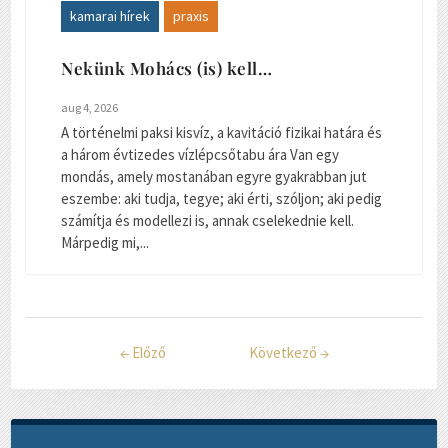
kamarai hírek
praxis
Nekünk Mohács (is) kell…
aug 4, 2026
A történelmi paksi kisvíz, a kavitáció fizikai határa és
a három évtizedes vízlépcsőtabu ára Van egy
mondás, amely mostanában egyre gyakrabban jut
eszembe: aki tudja, tegye; aki érti, szóljon; aki pedig
számítja és modellezi is, annak cselekednie kell.
Márpedig mi,...
←
Előző
Következő
→