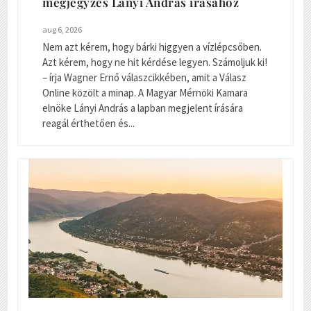
megjegyzés Lányi András írásához
aug 6, 2026
Nem azt kérem, hogy bárki higgyen a vízlépcsőben.
Azt kérem, hogy ne hit kérdése legyen. Számoljuk ki!
– írja Wagner Ernő válaszcikkében, amit a Válasz
Online közölt a minap. A Magyar Mérnöki Kamara
elnöke Lányi András a lapban megjelent írására
reagál érthetően és...