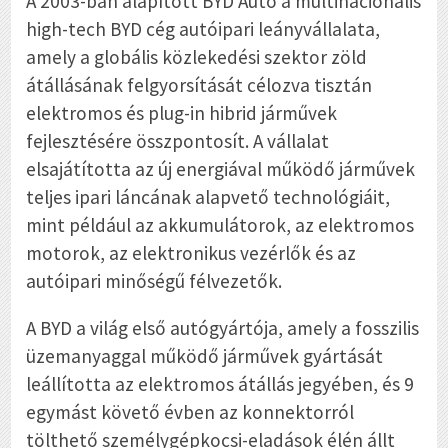
A 2003-ban alapított BYD Auto a multinacionális
high-tech BYD cég autóipari leányvállalata,
amely a globális közlekedési szektor zöld
átállásának felgyorsítását célozva tisztán
elektromos és plug-in hibrid járművek
fejlesztésére összpontosít. A vállalat
elsajátította az új energiával működő járművek
teljes ipari láncának alapvető technológiáit,
mint például az akkumulátorok, az elektromos
motorok, az elektronikus vezérlők és az
autóipari minőségű félvezetők.
A BYD a világ első autógyártója, amely a fosszilis
üzemanyaggal működő járművek gyártását
leállította az elektromos átállás jegyében, és 9
egymást követő évben az konnektorról
tölthető személygépkocsi-eladások élén állt