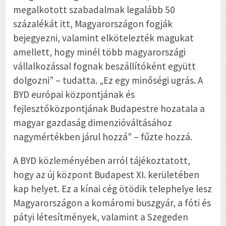
megalkotott szabadalmak legalább 50
százalékát itt, Magyarországon fogják
bejegyezni, valamint elkötelezték magukat
amellett, hogy minél több magyarországi
vállalkozással fognak beszállítóként együtt
dolgozni” – tudatta. „Ez egy minőségi ugrás. A
BYD európai központjának és
fejlesztőközpontjának Budapestre hozatala a
magyar gazdaság dimenzióváltásához
nagymértékben járul hozzá” – fűzte hozzá.
A BYD közleményében arról tájékoztatott,
hogy az új központ Budapest XI. kerületében
kap helyet. Ez a kínai cég ötödik telephelye lesz
Magyarországon a komáromi buszgyár, a fóti és
pátyi létesítmények, valamint a Szegeden