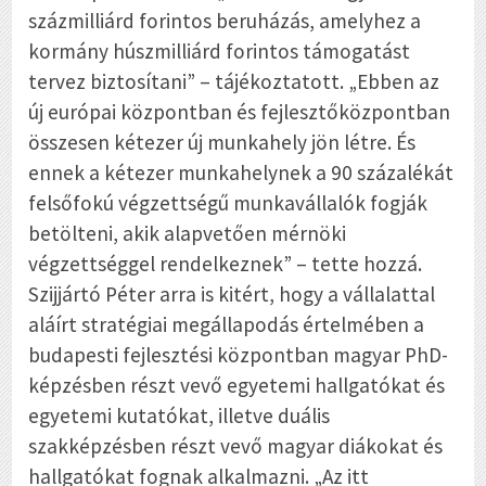
százmilliárd forintos beruházás, amelyhez a
kormány húszmilliárd forintos támogatást
tervez biztosítani” – tájékoztatott. „Ebben az
új európai központban és fejlesztőközpontban
összesen kétezer új munkahely jön létre. És
ennek a kétezer munkahelynek a 90 százalékát
felsőfokú végzettségű munkavállalók fogják
betölteni, akik alapvetően mérnöki
végzettséggel rendelkeznek” – tette hozzá.
Szijjártó Péter arra is kitért, hogy a vállalattal
aláírt stratégiai megállapodás értelmében a
budapesti fejlesztési központban magyar PhD-
képzésben részt vevő egyetemi hallgatókat és
egyetemi kutatókat, illetve duális
szakképzésben részt vevő magyar diákokat és
hallgatókat fognak alkalmazni. „Az itt