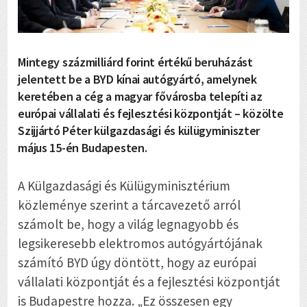
Mintegy százmilliárd forint értékű beruházást
jelentett be a BYD kínai autógyártó, amelynek
keretében a cég a magyar fővárosba telepíti az
európai vállalati és fejlesztési központját – közölte
Szijjártó Péter külgazdasági és külügyminiszter
május 15-én Budapesten.
A Külgazdasági és Külügyminisztérium
közleménye szerint a tárcavezető arról
számolt be, hogy a világ legnagyobb és
legsikeresebb elektromos autógyártójának
számító BYD úgy döntött, hogy az európai
vállalati központját és a fejlesztési központját
is Budapestre hozza. „Ez összesen egy