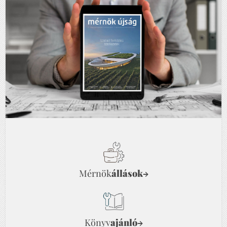
Mérnök
állások
→
Könyv
ajánló
→