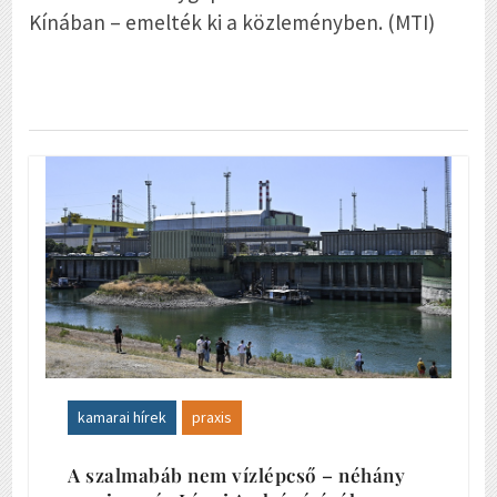
Kínában – emelték ki a közleményben. (MTI)
kamarai hírek
praxis
A szalmabáb nem vízlépcső – néhány