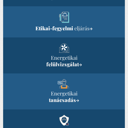
Etikai-fegyelmi
eljárás
→
Energetikai
felülvizsgálat
→
Energetikai
tanácsadás
→