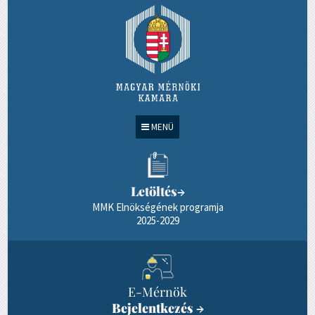
MENÜ
Letöltés
→
MMK Elnökségének programja
2025-2029
E-Mérnök
Bejelentkezés
→