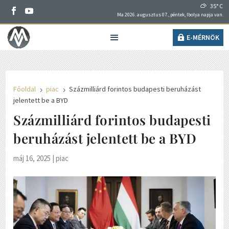
35° C
Ma 2026. augusztus 07., péntek, Ibolya napja van.
E-MÉRNÖK
Főoldal
piac
Százmilliárd forintos budapesti beruházást
5
5
jelentett be a BYD
Százmilliárd forintos budapesti
beruházást jelentett be a BYD
máj 16, 2025
|
piac