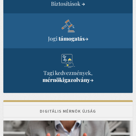
Biztosítások
→
Jogi
támogatás
→
Tagi kedvezmények,
mérnökigazolvány
→
DIGITÁLIS MÉRNÖK ÚJSÁG