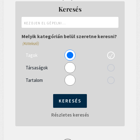
Keresés
Kezdjen
el
gépelni...
Melyik kategórián belül szeretne keresni?
(Kötelező)
Tagok
Társaságok
Tartalom
Részletes keresés