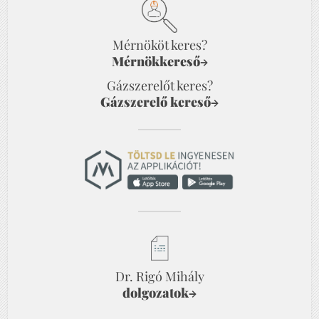
Mérnököt keres?
Mérnökkereső
→
Gázszerelőt keres?
Gázszerelő kereső
→
Dr. Rigó Mihály
dolgozatok
→