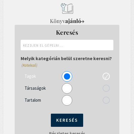
Könyv
ajánló
→
Keresés
Kezdjen
el
gépelni...
Melyik kategórián belül szeretne keresni?
(Kötelező)
Tagok
Társaságok
Tartalom
Részletes keresés