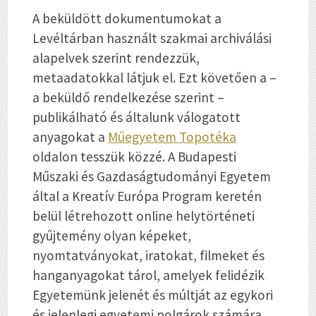
A beküldött dokumentumokat a
Levéltárban használt szakmai archiválási
alapelvek szerint rendezzük,
metaadatokkal látjuk el. Ezt követően a –
a beküldő rendelkezése szerint –
publikálható és általunk válogatott
anyagokat a
Műegyetem Topotéka
oldalon tesszük közzé. A Budapesti
Műszaki és Gazdaságtudományi Egyetem
által a Kreatív Európa Program keretén
belül létrehozott online helytörténeti
gyűjtemény olyan képeket,
nyomtatványokat, iratokat, filmeket és
hanganyagokat tárol, amelyek felidézik
Egyetemünk jelenét és múltját az egykori
és jelenlegi egyetemi polgárok számára,