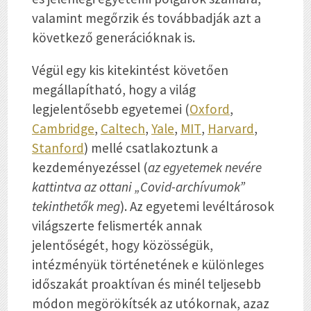
valamint megőrzik és továbbadják azt a
következő generációknak is.
Végül egy kis kitekintést követően
megállapítható, hogy a világ
legjelentősebb egyetemei (
Oxford
,
Cambridge
,
Caltech
,
Yale
,
MIT
,
Harvard
,
Stanford
) mellé csatlakoztunk a
kezdeményezéssel (
az egyetemek nevére
kattintva az ottani „Covid-archívumok”
tekinthetők meg
). Az egyetemi levéltárosok
világszerte felismerték annak
jelentőségét, hogy közösségük,
intézményük történetének e különleges
időszakát proaktívan és minél teljesebb
módon megörökítsék az utókornak, azaz