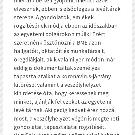
mielőbb be kell gyűjteni, mielőtt azok
elvesznek, ebben is elsődleges a levéltárak
szerepe. A gondolatok, emlékek
rögzítésének módja ebben az időszakban
az egyetemi polgárokon múlik! Ezért
szeretnénk ösztönözni a BME azon
hallgatóit, oktatóit és munkatársait,
öregdiákjait, akik valamilyen módon már
eddig is dokumentálták személyes
tapasztalataikat a koronavírus-járvány
kitörése, valamint a veszélyhelyzet
kihirdetése óta, hogy keressenek meg
minket, ajánlják fel ezeket az egyetemi
levéltárnak. Aki pedig kedvet érez hozzá,
most, a veszélyhelyzet végén is megteheti
gondolatai, tapasztalatai rögzítését.