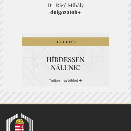
Dr. Rigó Mihály
dolgozatok
→