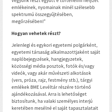
Vegyünk részt együtt e történelmi helyzet
emlékeinek, nyomainak minél szélesebb
spektrumú összegyűjtésében,
megőrzésében!”
Hogyan vehetek részt?
Jelenlegi és egykori egyetemi polgárként,
egyetemi társaság alkalmazottjaként saját
naplóbejegyzések, hangjegyzetek,
közösségi média posztok, fotók és/vagy
videók, vagy akár művészeti alkotások
(vers, próza, rajz, festmény stb.), tárgyi
emlékek BME Levéltár részére történő
ajándékozásával. Arra is lehetőséget
biztosítunk, ha valaki személyes interjú
keretében mesélné el saját tapasztalatait