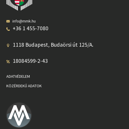
info@mmk.hu
+36 1 455-7080
1118 Budapest, Budaörsi út 125/A.
18084599-2-43
ADATVÉDELEM
KÖZÉRDEKŰ ADATOK