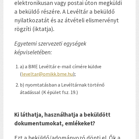
elektronikusan vagy postai úton megküldi
a beküldő részére. A Levéltár a beküldő
nyilatkozatát és az átvételi elismervényt
rögzíti (iktatja).
Egyetemi szervezeti egységek
képviseletében:
a) a BME Levéltár e-mail címére küldve
(
leveltar@omikk.bme.hu
);
b) nyomtatásban a Levéltárnak történő
átadással (K épület fsz. 19.)
Ki láthatja, használhatja a beküldött
dokumentumokat, emlékeket?
Ezt a beküldő/adományozó dönti el. Ők a