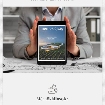
Mérnök
állások
→