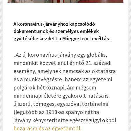
A koronavírus-járványhoz kapcsolódó
dokumentumok és személyes emlékek
gyűjtésébe kezdett a Műegyetem Levéltára.
„Az új koronavírus-járvány egy globális,
mindenkit közvetlenül érintő 21. századi
esemény, amelynek nemcsak az oktatásra
és a munkavégzésre, hanem az egyetemi
polgárok hétköznapi, ám mégsem
mindennapi életére gyakorolt hatása is
újszerű, tömeges, egyszóval történelmi
(legutóbb az 1918-as spanyolnátha
járvány kényszerítette egészségügyi okból
bezárásra és az egyetemtől