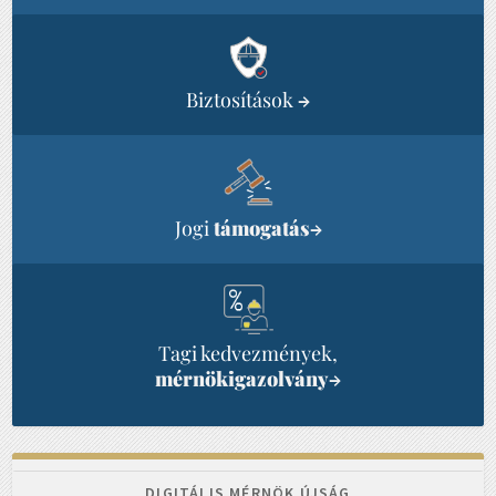
Biztosítások
→
Jogi
támogatás
→
Tagi kedvezmények,
mérnökigazolvány
→
DIGITÁLIS MÉRNÖK ÚJSÁG