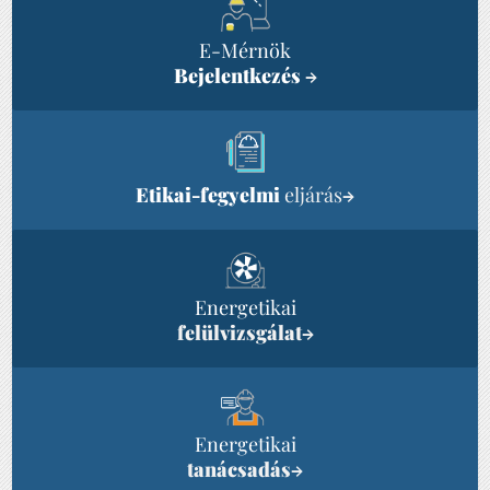
E-Mérnök
Bejelentkezés
→
Etikai-fegyelmi
eljárás
→
Energetikai
felülvizsgálat
→
Energetikai
tanácsadás
→