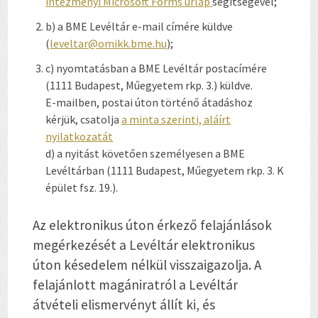
intézményi Microsoft Forms űrlap
segítségével;
b) a BME Levéltár e-mail címére küldve
(
leveltar@omikk.bme.hu
);
c) nyomtatásban a BME Levéltár postacímére
(1111 Budapest, Műegyetem rkp. 3.) küldve.
E-mailben, postai úton történő átadáshoz
kérjük, csatolja
a minta szerinti, aláírt
nyilatkozatát
d) a nyitást követően személyesen a BME
Levéltárban (1111 Budapest, Műegyetem rkp. 3. K
épület fsz. 19.).
Az elektronikus úton érkező felajánlások
megérkezését a Levéltár elektronikus
úton késedelem nélkül visszaigazolja. A
felajánlott magániratról a Levéltár
átvételi elismervényt állít ki, és