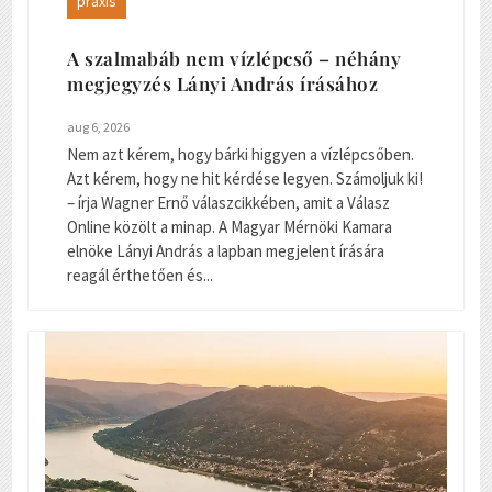
praxis
A szalmabáb nem vízlépcső – néhány
megjegyzés Lányi András írásához
aug 6, 2026
Nem azt kérem, hogy bárki higgyen a vízlépcsőben.
Azt kérem, hogy ne hit kérdése legyen. Számoljuk ki!
– írja Wagner Ernő válaszcikkében, amit a Válasz
Online közölt a minap. A Magyar Mérnöki Kamara
elnöke Lányi András a lapban megjelent írására
reagál érthetően és...