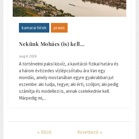
kamarai hírek
praxis
Nekünk Mohács (is) kell…
aug 4, 2026
A történelmi paksi kisvíz, a kavitáció fizikai határa és
a három évtizedes vízlépcsőtabu ára Van egy
mondás, amely mostanában egyre gyakrabban jut
eszembe: aki tudja, tegye; aki érti, szóljon; aki pedig
számítja és modellezi is, annak cselekednie kell.
Márpedig mi,...
←
Előző
Következő
→