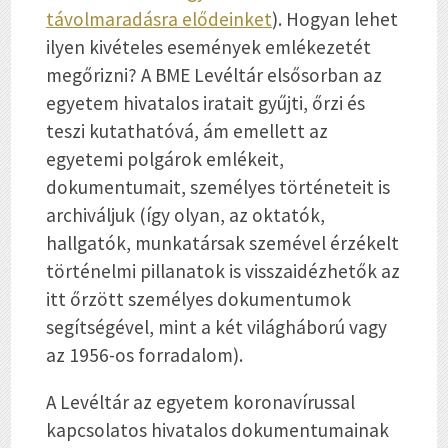
távolmaradásra elődeinket
). Hogyan lehet
ilyen kivételes események emlékezetét
megőrizni? A BME Levéltár elsősorban az
egyetem hivatalos iratait gyűjti, őrzi és
teszi kutathatóvá, ám emellett az
egyetemi polgárok emlékeit,
dokumentumait, személyes történeteit is
archiváljuk (így olyan, az oktatók,
hallgatók, munkatársak szemével érzékelt
történelmi pillanatok is visszaidézhetők az
itt őrzött személyes dokumentumok
segítségével, mint a két világháború vagy
az 1956-os forradalom).
A Levéltár az egyetem koronavírussal
kapcsolatos hivatalos dokumentumainak