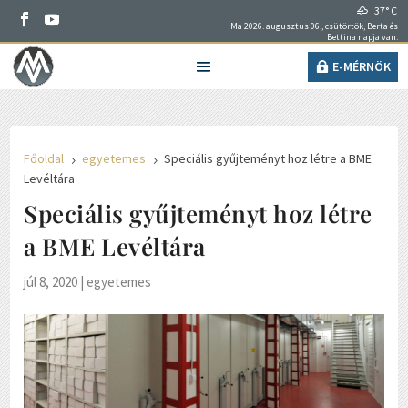
37° C
Ma 2026. augusztus 06., csütörtök, Berta és
Bettina napja van.
E-MÉRNÖK
Főoldal
egyetemes
Speciális gyűjteményt hoz létre a BME
5
5
Levéltára
Speciális gyűjteményt hoz létre
a BME Levéltára
júl 8, 2020
|
egyetemes