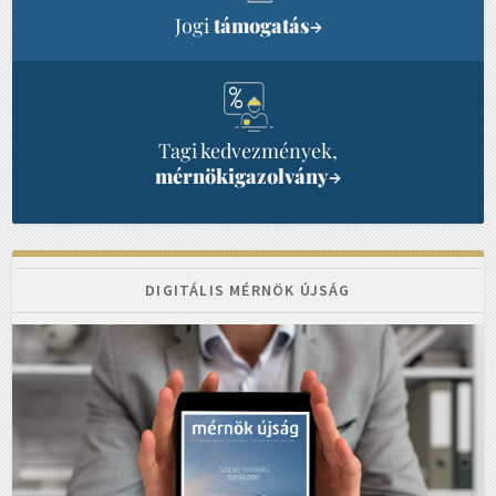
Jogi
támogatás
→
Tagi kedvezmények,
mérnökigazolvány
→
DIGITÁLIS MÉRNÖK ÚJSÁG