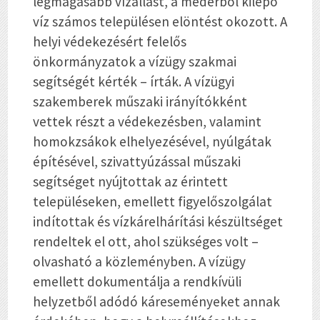
legmagasabb vízállást, a mederből kilépő
víz számos településen elöntést okozott. A
helyi védekezésért felelős
önkormányzatok a vízügy szakmai
segítségét kérték – írták. A vízügyi
szakemberek műszaki irányítókként
vettek részt a védekezésben, valamint
homokzsákok elhelyezésével, nyúlgátak
építésével, szivattyúzással műszaki
segítséget nyújtottak az érintett
településeken, emellett figyelőszolgálat
indítottak és vízkárelhárítási készültséget
rendeltek el ott, ahol szükséges volt –
olvasható a közleményben. A vízügy
emellett dokumentálja a rendkívüli
helyzetből adódó káreseményeket annak