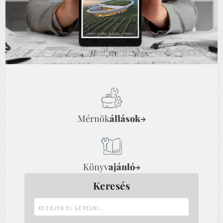
Mérnök
állások
→
Könyv
ajánló
→
Keresés
Kezdjen
el