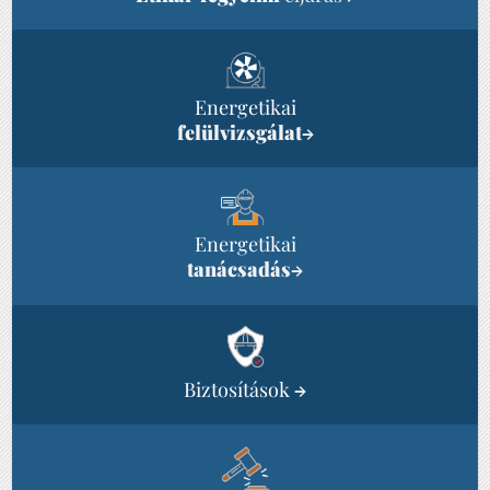
Energetikai
felülvizsgálat
→
Energetikai
tanácsadás
→
Biztosítások
→