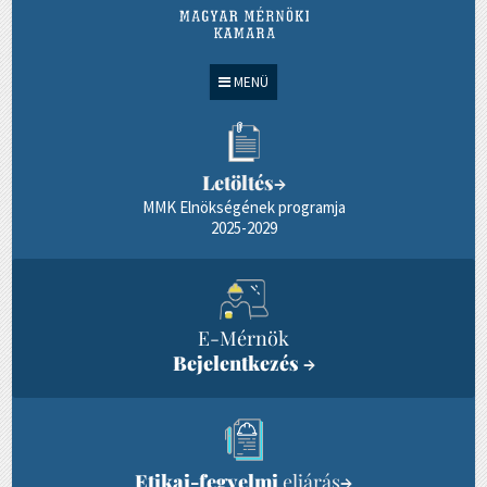
MENÜ
Letöltés
→
MMK Elnökségének programja
2025-2029
E-Mérnök
Bejelentkezés
→
Etikai-fegyelmi
eljárás
→