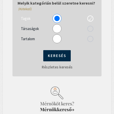
gépelni...
Melyik kategórián belül szeretne keresni?
(Kötelező)
Tagok
Társaságok
Tartalom
Részletes keresés
Mérnököt keres?
Mérnökkereső
→