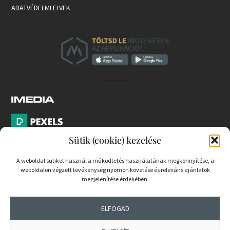
ADATVÉDELMI ELVEK
Sütik (cookie) kezelése
A weboldal sütiket használ a működtetés használatának megkönnyítése, a
weboldalon végzett tevékenység nyomon követése és releváns ajánlatok
PARTNEREK
megjelenítése érdekében.
COOKIE SZABÁLYZAT
ELFOGAD