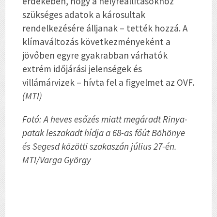
érdekében, hogy a helyreállításokhoz
szükséges adatok a károsultak
rendelkezésére álljanak – tették hozzá. A
klímaváltozás következményeként a
jövőben egyre gyakrabban várhatók
extrém időjárási jelenségek és
villámárvizek – hívta fel a figyelmet az OVF.
(MTI)
Fotó: A heves esőzés miatt megáradt Rinya-
patak leszakadt hídja a 68-as főút Böhönye
és Segesd közötti szakaszán július 27-én.
MTI/Varga György