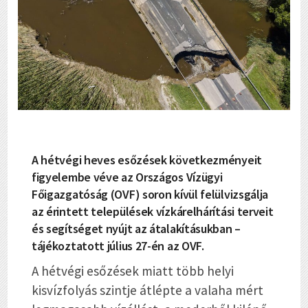
A hétvégi heves esőzések következményeit
figyelembe véve az Országos Vízügyi
Főigazgatóság (OVF) soron kívül felülvizsgálja
az érintett települések vízkárelhárítási terveit
és segítséget nyújt az átalakításukban –
tájékoztatott július 27-én az OVF.
A hétvégi esőzések miatt több helyi
kisvízfolyás szintje átlépte a valaha mért