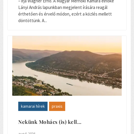
– írja Wagner Ernő. A Magyar Mérnöki Kamara elnöke
Lányi András lapunkban megjelent írására reagál
érthetően és érvelő módon, ezért a közlés mellett
döntöttünk. A...
kamarai hírek
praxis
Nekünk Mohács (is) kell…
aug 4, 2026