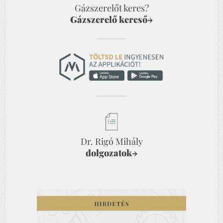
Gázszerelőt keres?
Gázszerelő kereső
→
Dr. Rigó Mihály
dolgozatok
→