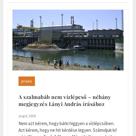
praxis
A szalmabáb nem vízlépcső – néhány
megjegyzés Lányi András írásához
aug 6, 2026
Nem azt kérem, hogy bárki higgyen a vízlépcsőben.
Azt kérem, hogy ne hit kérdése legyen. Számoljuk ki!