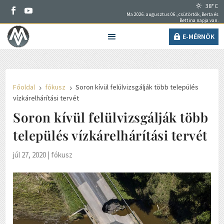
38° C
Ma 2026. augusztus 06., csütörtök, Berta és
Bettina napja van.
E-MÉRNÖK
Főoldal
fókusz
Soron kívül felülvizsgálják több település
5
5
vízkárelhárítási tervét
Soron kívül felülvizsgálják több
település vízkárelhárítási tervét
júl 27, 2020
|
fókusz