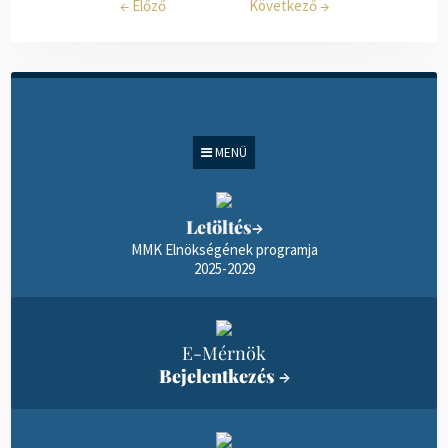
←
Előző
Következő
→
MENÜ
Letöltés
→
MMK Elnökségének programja
2025-2029
E-Mérnök
Bejelentkezés
→