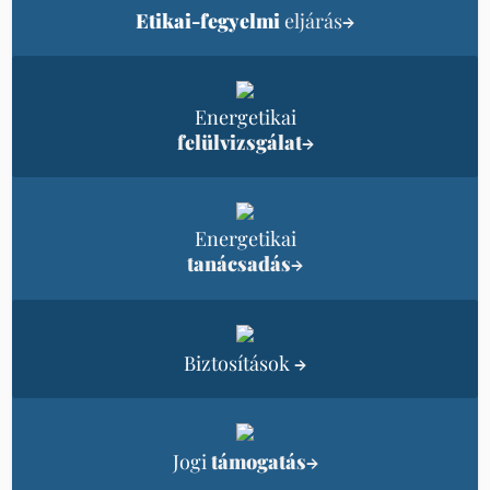
Etikai-fegyelmi
eljárás
→
Energetikai
felülvizsgálat
→
Energetikai
tanácsadás
→
Biztosítások
→
Jogi
támogatás
→