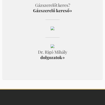
Gázszerelőt keres?
Gázszerelő kereső
→
Dr. Rigó Mihály
dolgozatok
→