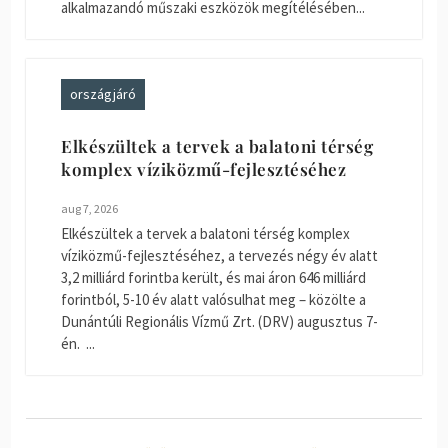
alkalmazandó műszaki eszközök megítélésében...
országjáró
Elkészültek a tervek a balatoni térség
komplex víziközmű-fejlesztéséhez
aug 7, 2026
Elkészültek a tervek a balatoni térség komplex
víziközmű-fejlesztéséhez, a tervezés négy év alatt
3,2 milliárd forintba került, és mai áron 646 milliárd
forintból, 5-10 év alatt valósulhat meg – közölte a
Dunántúli Regionális Vízmű Zrt. (DRV) augusztus 7-
én. ...