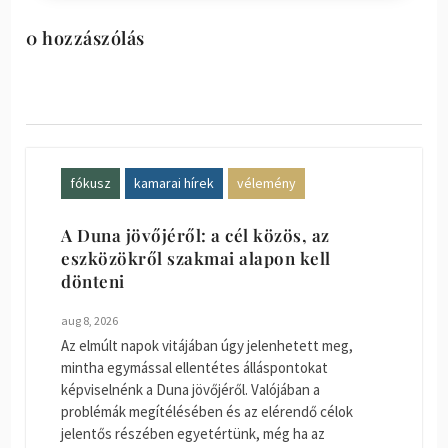
0 hozzászólás
fókusz
kamarai hírek
vélemény
A Duna jövőjéről: a cél közös, az
eszközökről szakmai alapon kell
dönteni
aug 8, 2026
Az elmúlt napok vitájában úgy jelenhetett meg,
mintha egymással ellentétes álláspontokat
képviselnénk a Duna jövőjéről. Valójában a
problémák megítélésében és az elérendő célok
jelentős részében egyetértünk, még ha az