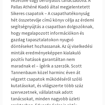
vezetővé vagy befolyásos tanácsadóvá. A
Pallas Athéné Kiadó által megjelentetett
Sikeres csapatok – A csapathatékonyság
hét összetevője
című könyv célja az érdemi
segítségnyújtás a csapatban dolgozóknak,
hogy megalapozott információkon és
gazdag tapasztalatokon nyugvó
döntéseket hozhassanak. Az új viselkedési
minták eredményeképpen kialakuló
pozitív hatások garantáltan nem
maradnak el – ígérik a szerzők.
Scott
Tannenbaum
közel harminc éven át
végzett csapatok működéséről szóló
kutatásokat, és világszerte több száz
szervezetnek, vállalatnak adott
tanácsokat, minden nagyobb üzleti