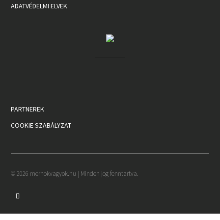
ADATVÉDELMI ELVEK
PARTNEREK
COOKIE SZABÁLYZAT
© 2026 mernokvagyok.hu | Minden jog fenntartva.