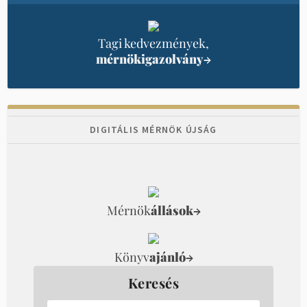
Tagi kedvezmények,
mérnökigazolvány
→
DIGITÁLIS MÉRNÖK ÚJSÁG
Mérnök
állások
→
Könyv
ajánló
→
Keresés
Kezdjen