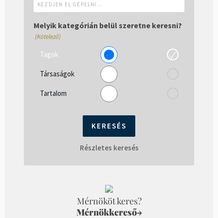
el
gépelni...
Melyik kategórián belül szeretne keresni?
(Kötelező)
Tagok
Társaságok
Tartalom
Részletes keresés
Mérnököt keres?
Mérnökkereső
→