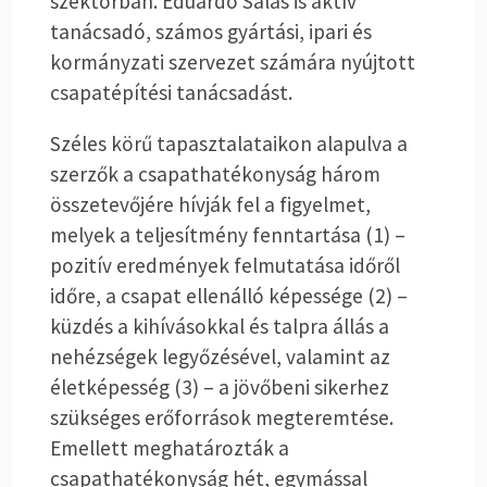
szektorban. Eduardo Salas is aktív
tanácsadó, számos gyártási, ipari és
kormányzati szervezet számára nyújtott
csapatépítési tanácsadást.
Széles körű tapasztalataikon alapulva a
szerzők a csapathatékonyság három
összetevőjére hívják fel a figyelmet,
melyek a teljesítmény fenntartása (1) –
pozitív eredmények felmutatása időről
időre, a csapat ellenálló képessége (2) –
küzdés a kihívásokkal és talpra állás a
nehézségek legyőzésével, valamint az
életképesség (3) – a jövőbeni sikerhez
szükséges erőforrások megteremtése.
Emellett meghatározták a
csapathatékonyság hét, egymással