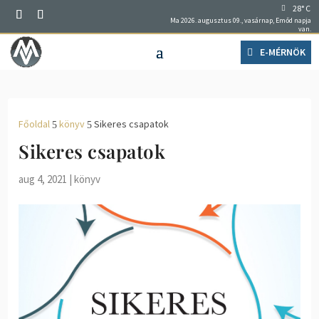
28° C
Ma 2026. augusztus 09., vasárnap, Emőd napja
van.
E-MÉRNÖK
Főoldal
könyv
Sikeres csapatok
5
5
Sikeres csapatok
aug 4, 2021
|
könyv