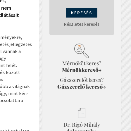
és,
g nem
ilátásait
.
Részletes keresés
kéményekre,
etés jellegzetes
al vannak a
agy
Mérnököt keres?
t felét.
Mérnökkereső
→
lék között
is
Gázszerelőt keres?
Gázszerelő kereső
őbb a világnak
→
gy, mint kén-
pcsolatba a
Dr. Rigó Mihály