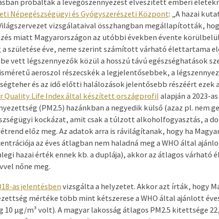
sban próbálták a levegőszennyezést elveszített emberi életekr
zeti Népegészségügyi és Gyógyszerészeti Központ
: „A hazai kuta
ilágszervezet vizsgálataival összhangban megállapították, hog
zés miatt Magyarországon az utóbbi években évente körülbelül
a születése éve, neme szerint számított várható élettartama elő
mbe vett légszennyezők közül a hosszú távú egészséghatások s
sméretű aeroszol részecskék a legjelentősebbek, a légszennyez
égteher és az idő előtti halálozások jelentősebb részéért ezek
ir Quality Life Index által készített országprofil
alapján a 2023-as
nyezettség (PM
2.5
) hazánkban a negyedik külső (azaz pl. nem g
szségügyi kockázat, amit csak a túlzott alkoholfogyasztás, a do
étrend előz meg. Az adatok arra is rávilágítanak, hogy ha Magya
entrációja az éves átlagban nem haladná meg a WHO által ajánlo
nlegi hazai érték ennek kb. a duplája), akkor az átlagos várható 
évvel nőne meg.
018-as jelentésben
vizsgálta a helyzetet. Akkor azt írták, hogy 
zettség mértéke több mint kétszerese a WHO által ajánlott éve
 10 µg/m³ volt). A magyar lakosság átlagos PM
2.5
kitettsége 22