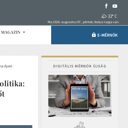
32° C
Ma 2026. augusztus 07., péntek, Ibolya napja van.
MAGAZIN
E-MÉRNÖK
ma ilyen
DIGITÁLIS MÉRNÖK ÚJSÁG
olitika:
őt