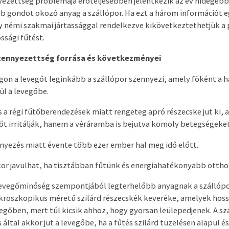
ezettség problémája erőteljesebben jelentkezik az év hidegeb
b gondot okozó anyag a szállópor. Ha ezt a három információt 
y némi szakmai jártassággal rendelkezve kikövetkeztethetjük a
ossági fűtést.
szennyezettség forrása és következményei
on a levegőt leginkább a szállópor szennyezi, amely főként a h
ül a levegőbe.
és a régi fűtőberendezések miatt rengeteg apró részecske jut ki,
t irritálják, hanem a véráramba is bejutva komoly betegségeke
nyezés miatt évente több ezer ember hal meg idő előtt.
kor javulhat, ha tisztábban fűtünk és energiahatékonyabb otth
evegőminőség szempontjából legterhelőbb anyagnak a szállópor
kroszkopikus méretű szilárd részecskék keveréke, amelyek hoss
egőben, mert túl kicsik ahhoz, hogy gyorsan leülepedjenek. A sz
 által akkor jut a levegőbe, ha a fűtés szilárd tüzelésen alapul é