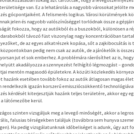
vonatkozásában sokáig azt tartották, hogy a levegőszennyezé
területisége van. Ez a lehatárolás a nagyobb városokat jelölte m
és gócpontjaiként. A felismerés logikus. Városi körülmények 
nak jelen és nagyobb valószínűséggel torlódnak össze a gépjár
ságát fokozza, hogy az autókból és a buszokból, különösen a rég
 darabokból távozó füst viszonylag nagy koncentrációban tarta
yezőket, de az egyes alkatrészek kopása, sőt a zajkibocsátás is 
sközpontokban pedig nem csak az autók, de a járókelők is össze
yorsan jut el sok emberhez. A problémára ráerősíthet az is, hogy
elyütt akadályozza a szennyezést felhígító légmozgást – gondo
tjai mentén magasodó épületekre. A közúti közlekedés környeze
t hazánk esetében tovább fokoz az autók átlagosan magas életk
rendelkezik igazán korszerű emissziócsökkentő technológiával.
és kérdését kiterjesztjük hazánk teljes területére, akkor egy e
 a látómezőbe kerül.
zágos szinten vizsgáljuk meg a levegő minőségét, akkor a legro
rális, falusias térségekben találjuk (továbbra sem hunyva szemet
en). Ha pedig vizsgálatunknak időbeliséget is adunk, úgy azt fo