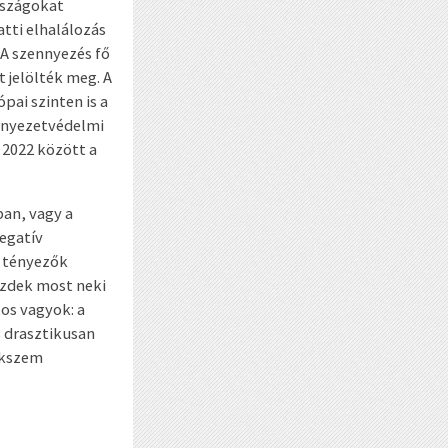
országokat
tti elhalálozás
 A szennyezés fő
t jelölték meg. A
pai szinten is a
örnyezetvédelmi
 2022 között a
an, vagy a
egatív
e tényezők
ezdek most neki
os vagyok: a
s drasztikusan
ekszem