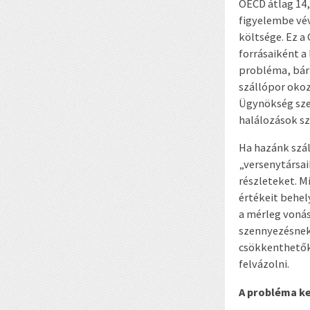
OECD átlag 14,
figyelembe vé
költsége. Ez a
forrásaiként a
probléma, bár 
szállópor okoz
Ügynökség szer
halálozások sz
Ha hazánk szá
„versenytársai
részleteket. M
értékeit behel
a mérleg vonás
szennyezésnek 
csökkenthetők
felvázolni.
A probléma ke