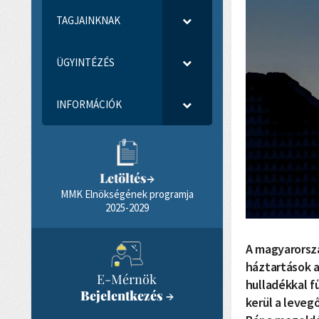
TAGJAINKNAK
ÜGYINTÉZÉS
INFORMÁCIÓK
Letöltés
→
MMK Elnökségének programja
2025-2029
A magyarorszá
háztartások a
E-Mérnök
hulladékkal f
Bejelentkezés
→
kerül a leveg