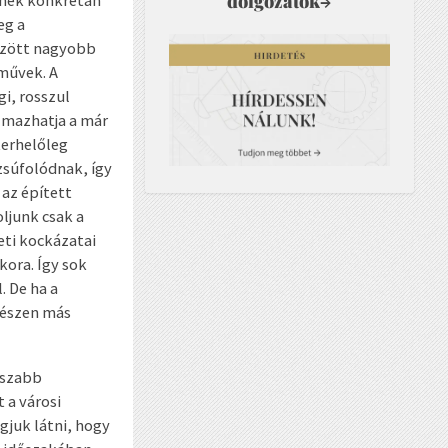
dolgozatok
snek konkrétan
→
eg a
között nagyobb
művek. A
i, rosszul
lmazhatja a már
terhelőleg
zsúfolódnak, így
 az épített
ljunk csak a
ti kockázatai
ora. Így sok
 De ha a
gészen más
sszabb
 a városi
gjuk látni, hogy