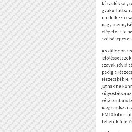
készülékkel, r
gyakorlatban á
rendelkező csa
nagy mennyiség
elégetett fa n
szélsőséges es
A szállópor-sz
jelöléssel szok
szavak rövidít
pedig a részec
részecskékre. 
jutnak be könn
súlyosbítva az
véráramba is b
idegrendszeri 
PM
10
kibocsát
tehetők felelő