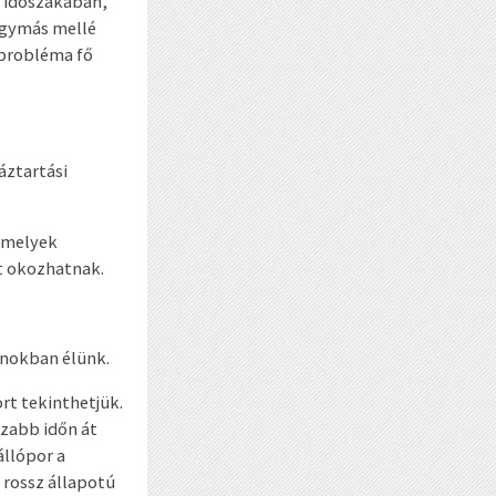
b időszakában,
egymás mellé
 probléma fő
áztartási
 amelyek
t okozhatnak.
onokban élünk.
t tekinthetjük.
zabb időn át
állópor a
s rossz állapotú