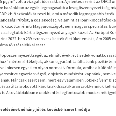
5 µg/m³ volt a vizsgált időszakban. A jelentés szerint az OECD 
ve hazánkban az egyik legmagasabb a levegőszennyezettség mia
 GDP kb. 9 százalékát teszi ki, ami a második legmagasabb érték.
 lakossági fűtést, a közlekedést, valamint az ipari kibocsátásoka
fokozottan érinti Magyarországot, nem magyar specialitás. Euró
za a legtöbb kárt a légszennyező anyagok közül. Az Európai K
int 2022-ben 239 ezren veszítették életüket emiatt, ám 2005 és
áma 45 százalékkal esett.
llóporszennyezettségét az elmúlt évek, évtizedek vonatkozásáb
hoz” mérten értékeljük, akkor egyaránt találhatunk pozitív és n
ivel nincsen egyetlen olyan normatív formula, amibe a különfél
yettesítve egyetlen végső, objektív minősítést kapnánk, nem k
ának. Már csak azért sem, mert egy valamiben „objektíven” bizt
és az általa okozott károknak drasztikusan csökkenniük kell é
 is. A továbbiakban e csökkentés legfontosabb módszereit igy
zelésének néhány jól és kevésbé ismert módja