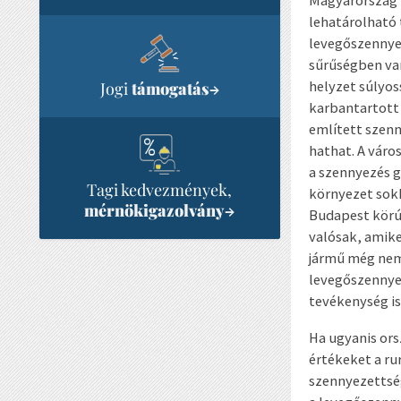
Magyarország 
lehatárolható 
levegőszennyez
sűrűségben van
helyzet súlyos
Jogi
támogatás
→
karbantartott
említett szenn
hathat. A váro
a szennyezés g
Tagi kedvezmények,
környezet sokh
mérnökigazolvány
→
Budapest körú
valósak, amike
jármű még nem 
levegőszennyez
tevékenység is
Ha ugyanis ors
értékeket a ru
szennyezettség