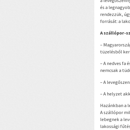
a levegőszenny
és a legnagyob
rendezzük, úg
forrását: a lak
A szállópor-
– Magyarország
tüzelésből ker
– A nedves fa 
nemcsak a tüdő
– A levegőszen
– A helyzet ak
Hazánkban a l
A szállópor mi
lebegnek a lev
lakossági fűtés