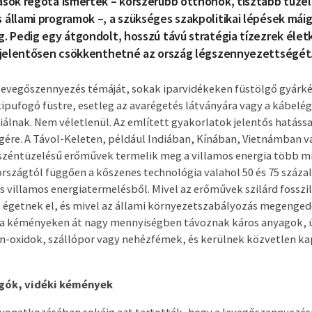
sok régóta ismertek – korszerűbb otthonok, tisztább tüzel
állami programok –, a szükséges szakpolitikai lépések mái
. Pedig egy átgondolt, hosszú távú stratégia tízezrek életk
s jelentősen csökkenthetné az ország légszennyezettségét
a levegőszennyezés témáját, sokak iparvidékeken füstölgő gyár
pufogó füstre, esetleg az avarégetés látványára vagy a kábelég
iálnak. Nem véletlenül. Az említett gyakorlatok jelentős hatáss
ére. A Távol-Keleten, például Indiában, Kínában, Vietnámban v
zéntüzelésű erőművek termelik meg a villamos energia több min
országtól függően a kőszenes technológia valahol 50 és 75 száza
es villamos energiatermelésből. Mivel az erőművek szilárd fosszil
 égetnek el, és mivel az állami környezetszabályozás megenged
, a kéményeken át nagy mennyiségben távoznak káros anyagok, ú
én-oxidok, szállópor vagy nehézfémek, és kerülnek közvetlen ka
ogók, vidéki kémények