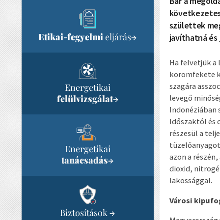
Bár a megoldá
következetes 
születtek meg
Etikai-fegyelmi
eljárás
→
javíthatná é
Ha felvetjük 
koromfekete ki
szagára asszoc
Energetikai
felülvizsgálat
levegő minőség
→
Indonéziában s
Időszaktól és 
részesül a telj
tüzelőanyagot
Energetikai
azon a részén
tanácsadás
→
dioxid, nitrog
lakossággal.
Városi kipuf
Biztosítások
→