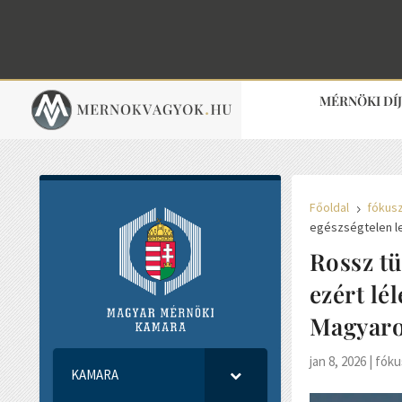
MÉRNÖKI DÍ
Főoldal
fókus
5
egészségtelen l
Rossz tü
ezért lé
Magyaro
jan 8, 2026
|
fóku
KAMARA