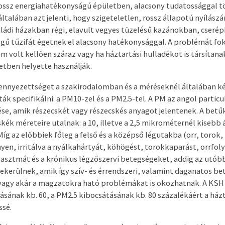
ossz energiahatékonyságú épületben, alacsony tudatossággal tö
ltalában azt jelenti, hogy szigeteletlen, rossz állapotú nyílász
ládi házakban régi, elavult vegyes tüzelésű kazánokban, cseré
ű tűzifát égetnek el alacsony hatékonysággal. A problémát fok
em volt kellően száraz vagy ha háztartási hulladékot is társítana
etben helyette használják.
ennyezettséget a szakirodalomban és a méréseknél általában k
ták specifikálni: a PM10-zel és a PM
2.5
-tel. A PM az angol partic
ése, amik részecskét vagy részecskés anyagot jelentenek. A bet
skék méreteire utalnak: a 10, illetve a 2,5 mikrométernél kisebb
Míg az előbbiek főleg a felső és a középső légutakba (orr, torok,
yen, irritálva a nyálkahártyát, köhögést, torokkaparást, orrfol
 asztmát és a krónikus légzőszervi betegségeket, addig az utób
ekerülnek, amik így szív- és érrendszeri, valamint daganatos b
vagy akár a magzatokra ható problémákat is okozhatnak. A KSH 
ásának kb. 60, a PM
2.5
kibocsátásának kb. 80 százalékáért a ház
ssé.