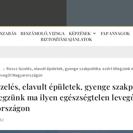
JSZABÁS
BESZÁMOLÓ, VIZSGA
KÉPZÉSEK
FAP ANYAGOK
BIZTOSÍTÁSI AJÁNLATOK
z
Rossz tüzelés, elavult épületek, gyenge szakpolitika: ezért lélegzünk 
5
evegőt Magyarországon
zelés, elavult épületek, gyenge szakp
legzünk ma ilyen egészségtelen leveg
rszágon
sz