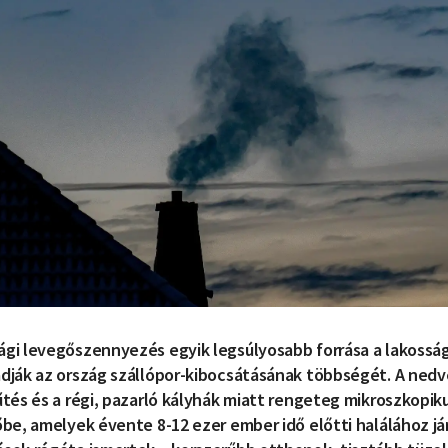
gi levegőszennyezés egyik legsúlyosabb forrása a lakossági
dják az ország szállópor-kibocsátásának többségét. A nedve
űtés és a régi, pazarló kályhák miatt rengeteg mikroszkopik
őbe, amelyek évente 8-12 ezer ember idő előtti halálához já