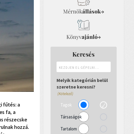
Mérnök
állások
→
Könyv
ajánló
→
Keresés
Kezdjen
el
gépelni...
Melyik kategórián belül
szeretne keresni?
(Kötelező)
 fűtés: a
Tagok
s fa, a
Társaságok
us részecske
rulnak hozzá.
Tartalom