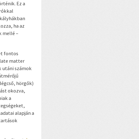
rténik. Ez a
árókkal
pkályhákban
ozza, ha az
k mellé –
ét fontos
ulate matter
űk utáni számok
 átmérőjű
 légcső, hörgők)
yást okozva,
biak a
etegségeket,
adatai alapján a
tartások