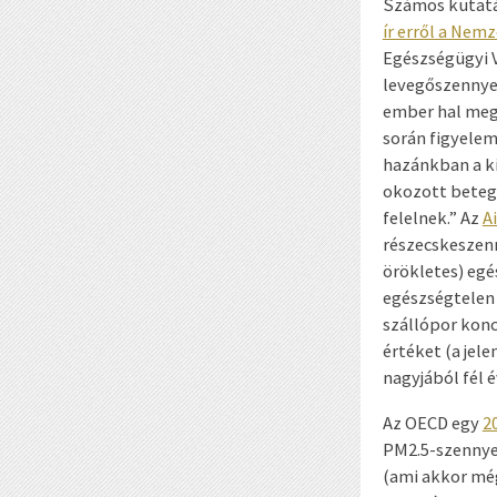
Számos kutatá
ír erről a Nem
Egészségügyi V
levegőszennye
ember hal meg 
során figyele
hazánkban a ki
okozott betegs
felelnek.” Az
A
részecskeszen
örökletes) egé
egészségtelen 
szállópor konc
értéket (a jele
nagyjából fél 
Az OECD egy
2
PM2.5-szennye
(ami akkor még