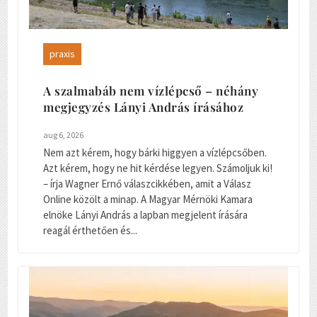
praxis
A szalmabáb nem vízlépcső – néhány
megjegyzés Lányi András írásához
aug 6, 2026
Nem azt kérem, hogy bárki higgyen a vízlépcsőben.
Azt kérem, hogy ne hit kérdése legyen. Számoljuk ki!
– írja Wagner Ernő válaszcikkében, amit a Válasz
Online közölt a minap. A Magyar Mérnöki Kamara
elnöke Lányi András a lapban megjelent írására
reagál érthetően és...