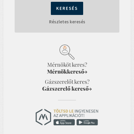
Részletes keresés
Mérnököt keres?
Mérnökkereső
→
Gázszerelőt keres?
Gázszerelő kereső
→