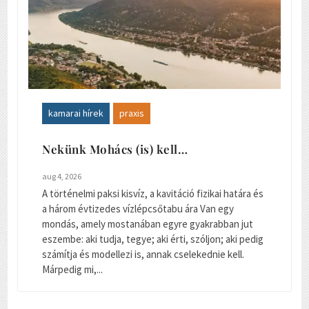
kamarai hírek
praxis
Nekünk Mohács (is) kell…
aug 4, 2026
A történelmi paksi kisvíz, a kavitáció fizikai határa és
a három évtizedes vízlépcsőtabu ára Van egy
mondás, amely mostanában egyre gyakrabban jut
eszembe: aki tudja, tegye; aki érti, szóljon; aki pedig
számítja és modellezi is, annak cselekednie kell.
Márpedig mi,...