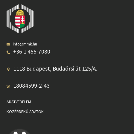
info@mmk.hu
+36 1 455-7080
1118 Budapest, Budaörsi út 125/A.
18084599-2-43
ADATVÉDELEM
KÖZÉRDEKŰ ADATOK