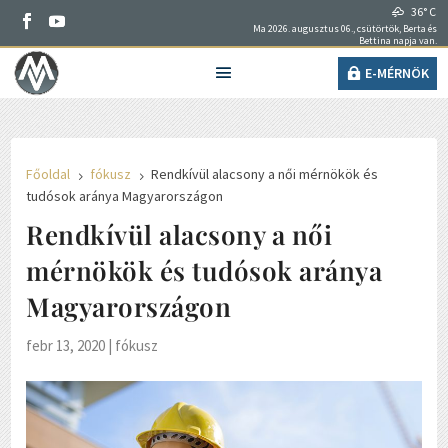
36° C
Ma 2026. augusztus 06., csütörtök, Berta és
Bettina napja van.
E-MÉRNÖK
Főoldal
fókusz
Rendkívül alacsony a női mérnökök és
5
5
tudósok aránya Magyarországon
Rendkívül alacsony a női
mérnökök és tudósok aránya
Magyarországon
febr 13, 2020
|
fókusz