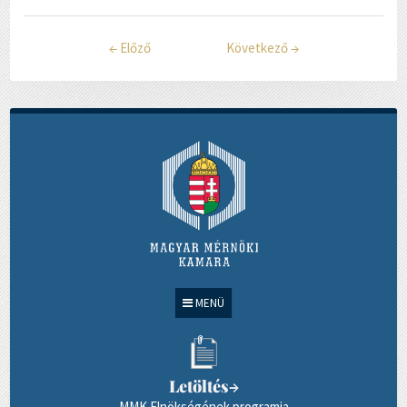
←
Előző
Következő
→
MENÜ
Letöltés
→
MMK Elnökségének programja