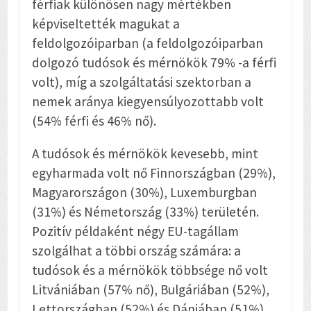
férfiak különösen nagy mértékben
képviseltették magukat a
feldolgozóiparban (a feldolgozóiparban
dolgozó tudósok és mérnökök 79% -a férfi
volt), míg a szolgáltatási szektorban a
nemek aránya kiegyensúlyozottabb volt
(54% férfi és 46% nő).
A tudósok és mérnökök kevesebb, mint
egyharmada volt nő Finnországban (29%),
Magyarországon (30%), Luxemburgban
(31%) és Németország (33%) területén.
Pozitív példaként négy EU-tagállam
szolgálhat a többi ország számára: a
tudósok és a mérnökök többsége nő volt
Litvániában (57% nő), Bulgáriában (52%),
Lettországban (52%) és Dániában (51%).