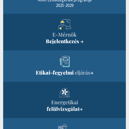
2025-2029
E-Mérnök
Bejelentkezés
→
Etikai-fegyelmi
eljárás
→
Energetikai
felülvizsgálat
→