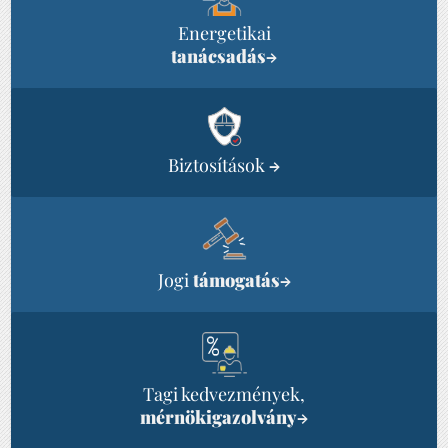
Energetikai
tanácsadás
→
Biztosítások
→
Jogi
támogatás
→
Tagi kedvezmények,
mérnökigazolvány
→