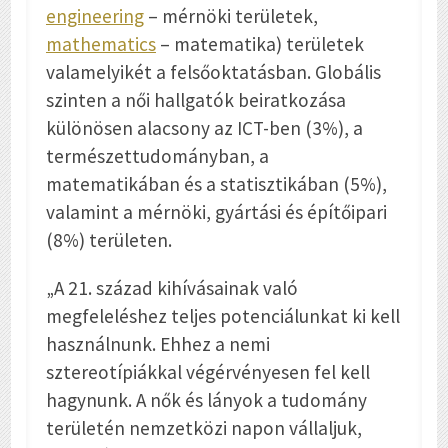
engineering
– mérnöki területek,
mathematics
–
matematika) területek
valamelyikét a felsőoktatásban. Globális
szinten a női hallgatók beiratkozása
különösen alacsony az ICT-ben (3%), a
természettudományban, a
matematikában és a statisztikában (5%),
valamint a mérnöki, gyártási és építőipari
(8%) területen.
„A 21. század kihívásainak való
megfeleléshez teljes potenciálunkat ki kell
használnunk. Ehhez a nemi
sztereotípiákkal végérvényesen fel kell
hagynunk. A nők és lányok a tudomány
területén nemzetközi napon vállaljuk,