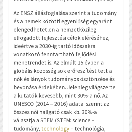
Az ENSZ állásfoglalása szerint a tudomány
és a nemek közötti egyenlőség egyaránt
elengedhetetlen a nemzetközileg
elfogadott fejlesztési célok eléréséhez,
ideértve a 2030-ig tartó időszakra
vonatkozó fenntartható fejlődési
menetrendet is. Az elmúlt 15 évben a
globális közösség sok erőfeszítést tett a
nők és lányok tudományos ösztönzése és
bevonása érdekében. Jelenleg világszerte
a kutatók kevesebb, mint 30%-a nő. Az
UNESCO (2014 – 2016) adatai szerint az
összes női hallgató csak kb. 30%-a
választja a STEM (STEM:
science –
tudomány,
technology
–
technológia,