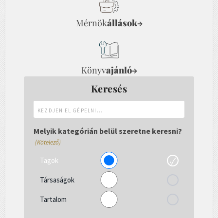
Mérnök
állások
→
Könyv
ajánló
→
Keresés
Kezdjen
el
gépelni...
Melyik kategórián belül szeretne keresni?
(Kötelező)
Tagok
Társaságok
Tartalom