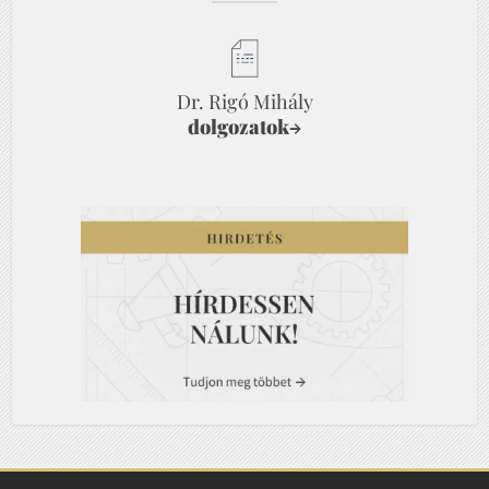
Dr. Rigó Mihály
dolgozatok
→