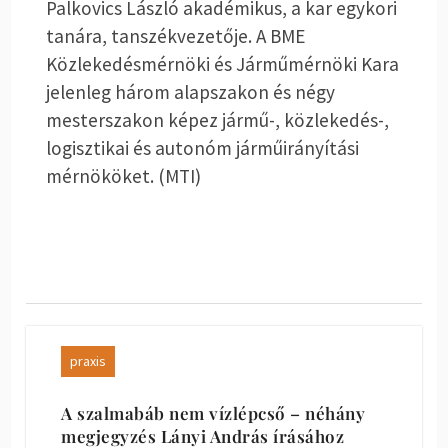
Palkovics László akadémikus, a kar egykori
tanára, tanszékvezetője. A BME
Közlekedésmérnöki és Járműmérnöki Kara
jelenleg három alapszakon és négy
mesterszakon képez jármű-, közlekedés-,
logisztikai és autonóm járműirányítási
mérnököket. (MTI)
praxis
A szalmabáb nem vízlépcső – néhány
megjegyzés Lányi András írásához