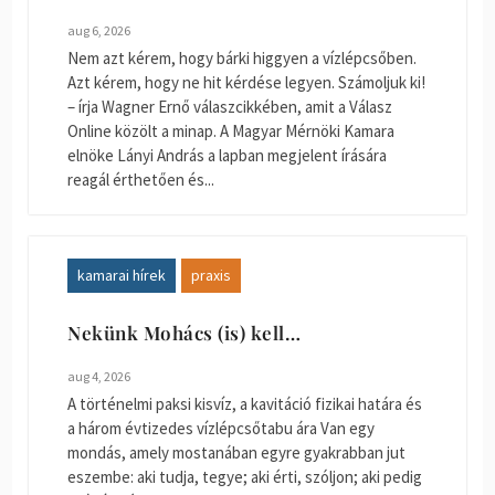
aug 6, 2026
Nem azt kérem, hogy bárki higgyen a vízlépcsőben.
Azt kérem, hogy ne hit kérdése legyen. Számoljuk ki!
– írja Wagner Ernő válaszcikkében, amit a Válasz
Online közölt a minap. A Magyar Mérnöki Kamara
elnöke Lányi András a lapban megjelent írására
reagál érthetően és...
kamarai hírek
praxis
Nekünk Mohács (is) kell…
aug 4, 2026
A történelmi paksi kisvíz, a kavitáció fizikai határa és
a három évtizedes vízlépcsőtabu ára Van egy
mondás, amely mostanában egyre gyakrabban jut
eszembe: aki tudja, tegye; aki érti, szóljon; aki pedig