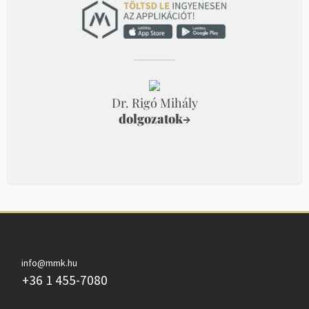
Dr. Rigó Mihály
dolgozatok
→
info@mmk.hu
+36 1 455-7080