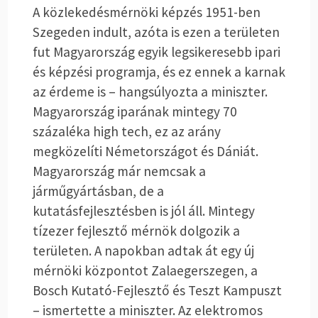
A közlekedésmérnöki képzés 1951-ben
Szegeden indult, azóta is ezen a területen
fut Magyarország egyik legsikeresebb ipari
és képzési programja, és ez ennek a karnak
az érdeme is – hangsúlyozta a miniszter.
Magyarország iparának mintegy 70
százaléka high tech, ez az arány
megközelíti Németországot és Dániát.
Magyarország már nemcsak a
járműgyártásban, de a
kutatásfejlesztésben is jól áll. Mintegy
tízezer fejlesztő mérnök dolgozik a
területen. A napokban adtak át egy új
mérnöki központot Zalaegerszegen, a
Bosch Kutató-Fejlesztő és Teszt Kampuszt
– ismertette a miniszter. Az elektromos