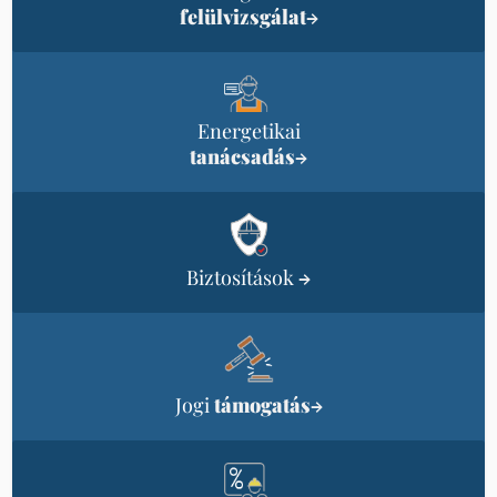
felülvizsgálat
→
Energetikai
tanácsadás
→
Biztosítások
→
Jogi
támogatás
→