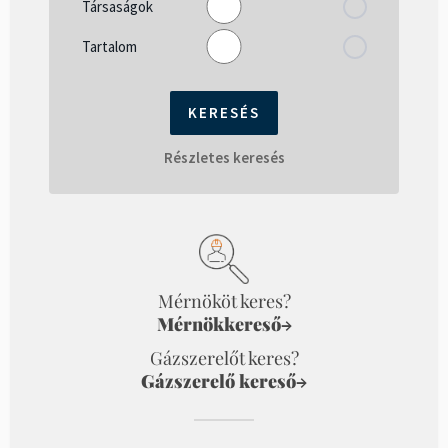
Társaságok
Tartalom
Részletes keresés
Mérnököt keres?
Mérnökkereső
→
Gázszerelőt keres?
Gázszerelő kereső
→