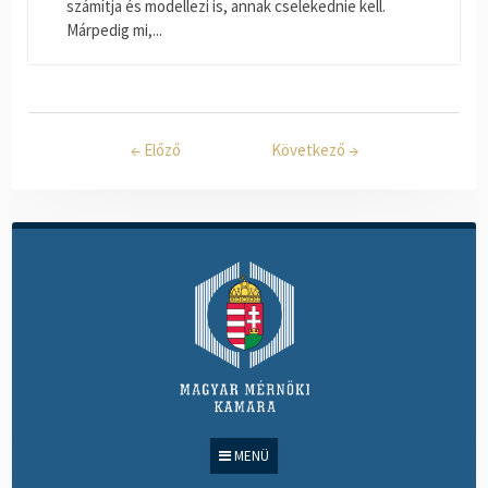
számítja és modellezi is, annak cselekednie kell.
Márpedig mi,...
←
Előző
Következő
→
MENÜ