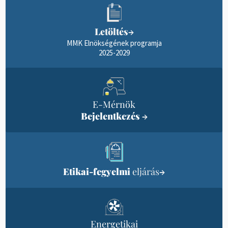
Letöltés
→
MMK Elnökségének programja
2025-2029
E-Mérnök
Bejelentkezés
→
Etikai-fegyelmi
eljárás
→
Energetikai