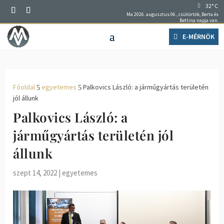
32° C
Ma 2026. augusztus 06., csütörtök, Berta és
Bettina napja van.
E-MÉRNÖK
Főoldal
egyetemes
Palkovics László: a járműgyártás területén
5
5
jól állunk
Palkovics László: a
járműgyártás területén jól
állunk
szept 14, 2022
|
egyetemes