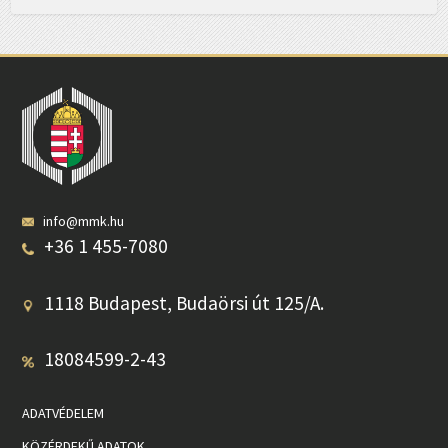
info@mmk.hu
+36 1 455-7080
1118 Budapest, Budaörsi út 125/A.
18084599-2-43
ADATVÉDELEM
KÖZÉRDEKŰ ADATOK