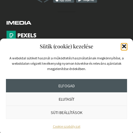
Sütik (cookie) kezelése
A weboldal sütiket használ a működtetés használatának megkönnyítése, a
weboldalon végzett tevékenység nyomon követése és releváns ajánlatok
PARTNEREK
megjelenítése érdekében.
COOKIE SZABÁLYZAT
ELFOGAD
ELUTASÍT
© 2026 mernokvagyok.hu | Minden jog fenntartva.
SÜTI BEÁLLÍTÁSOK
Cookie szabályzat