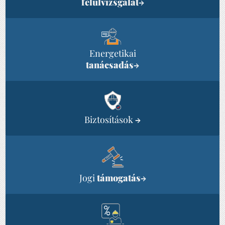
felülvizsgálat
→
Energetikai
tanácsadás
→
Biztosítások
→
Jogi
támogatás
→