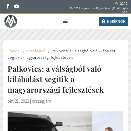
21° C
Ma 2026. augusztus 09., vasárnap, Emőd napja
van.
E-MÉRNÖK
Főoldal
országjáró
Palkovics: a válságból való kilábalást
5
5
segítik a magyarországi fejlesztések
Palkovics: a válságból való
kilábalást segítik a
magyarországi fejlesztések
okt 21, 2022
|
országjáró