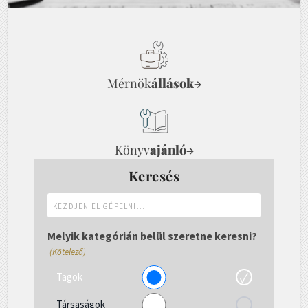
Mérnök
állások
→
Könyv
ajánló
→
Keresés
Kezdjen
el
gépelni...
Melyik kategórián belül szeretne keresni?
(Kötelező)
Tagok
Társaságok