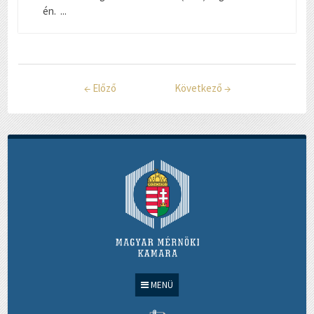
én. ...
←
Előző
Következő
→
MENÜ