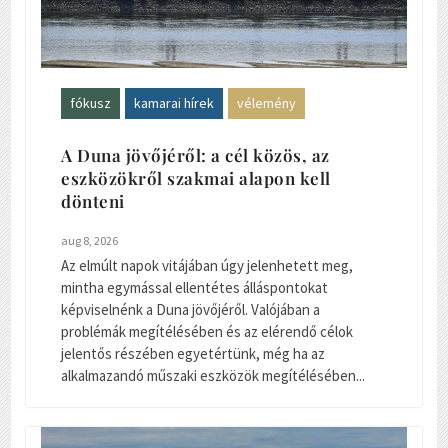
fókusz
kamarai hírek
vélemény
A Duna jövőjéről: a cél közös, az
eszközökről szakmai alapon kell
dönteni
aug 8, 2026
Az elmúlt napok vitájában úgy jelenhetett meg,
mintha egymással ellentétes álláspontokat
képviselnénk a Duna jövőjéről. Valójában a
problémák megítélésében és az elérendő célok
jelentős részében egyetértünk, még ha az
alkalmazandó műszaki eszközök megítélésében...