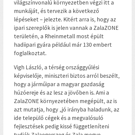
világszínvonalú környezetben végzi itt a
munkáját, és tervezik a következő
lépéseket – jelezte. Kitért arra is, hogy az
ipari szereplők is jelen vannak a ZalaZONE
területén, a Rheinmetall most épült
hadiipari gyára például már 130 embert
foglalkoztat.
Vigh László, a térség országgyűlési
képviselője, miniszteri biztos arról beszélt,
hogy a járműipar a magyar gazdaság
húzóereje és az lesz a jövőben is. Ami a
ZalaZONE környezetében megépült, az is
azt mutatja, hogy „jó irányba haladunk, az
ide települő cégek és a megvalósuló
fejlesztések pedig kissé függetleníteni
tudják Zalaegerszeg és Zala megye