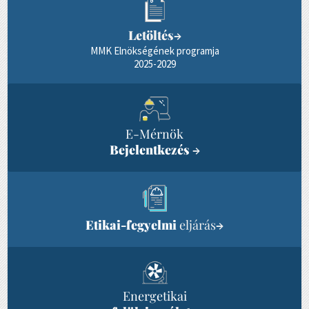
Letöltés
→
MMK Elnökségének programja
2025-2029
E-Mérnök
Bejelentkezés
→
Etikai-fegyelmi
eljárás
→
Energetikai