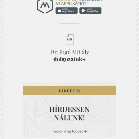
Dr. Rigó Mihály
dolgozatok
→