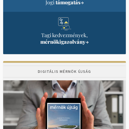
Jogi
támogatás
→
Tagi kedvezmények,
mérnökigazolvány
→
DIGITÁLIS MÉRNÖK ÚJSÁG