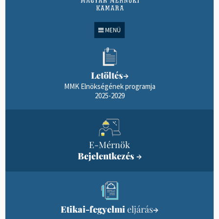
MENÜ
Letöltés
→
MMK Elnökségének programja
2025-2029
E-Mérnök
Bejelentkezés
→
Etikai-fegyelmi
eljárás
→