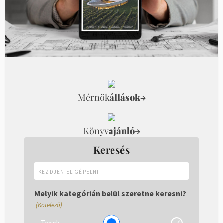
Mérnök
állások
→
Könyv
ajánló
→
Keresés
Kezdjen
el
gépelni...
Melyik kategórián belül szeretne keresni?
(Kötelező)
Tagok