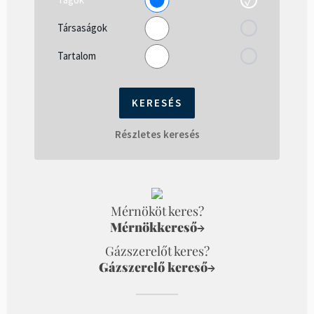
Társaságok
Tartalom
Részletes keresés
Mérnököt keres?
Mérnökkereső
→
Gázszerelőt keres?
Gázszerelő kereső
→