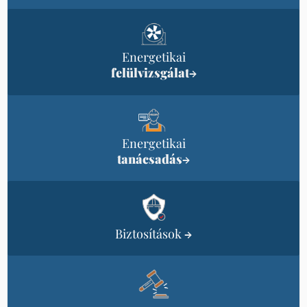
Energetikai
felülvizsgálat
→
Energetikai
tanácsadás
→
Biztosítások
→