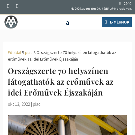
29° C
Ma 2026. augusztus 10., hétfő, Lőrinc napja van.
E-MÉRNÖK
Főoldal
piac
Országszerte 70 helyszínen látogathatók az
5
5
erőművek az idei Erőművek Éjszakáján
Országszerte 70 helyszínen
látogathatók az erőművek az
idei Erőművek Éjszakáján
okt 13, 2022
|
piac