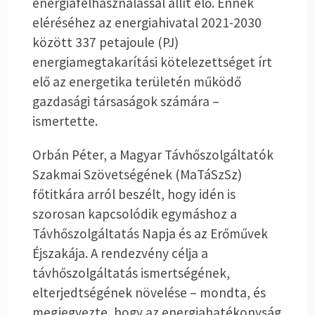
energiafelhasználással állít elő. Ennek
eléréséhez az energiahivatal 2021-2030
között 337 petajoule (PJ)
energiamegtakarítási kötelezettséget írt
elő az energetika területén működő
gazdasági társaságok számára –
ismertette.
Orbán Péter, a Magyar Távhőszolgáltatók
Szakmai Szövetségének (MaTáSzSz)
főtitkára arról beszélt, hogy idén is
szorosan kapcsolódik egymáshoz a
Távhőszolgáltatás Napja és az Erőművek
Éjszakája. A rendezvény célja a
távhőszolgáltatás ismertségének,
elterjedtségének növelése – mondta, és
megjegyezte, hogy az energiahatékonyság