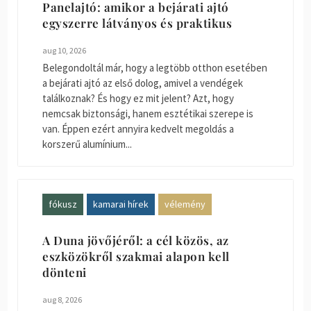
Panelajtó: amikor a bejárati ajtó
egyszerre látványos és praktikus
aug 10, 2026
Belegondoltál már, hogy a legtöbb otthon esetében
a bejárati ajtó az első dolog, amivel a vendégek
találkoznak? És hogy ez mit jelent? Azt, hogy
nemcsak biztonsági, hanem esztétikai szerepe is
van. Éppen ezért annyira kedvelt megoldás a
korszerű alumínium...
fókusz
kamarai hírek
vélemény
A Duna jövőjéről: a cél közös, az
eszközökről szakmai alapon kell
dönteni
aug 8, 2026