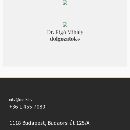
Dr. Rigó Mihály
dolgozatok
→
info@mmk.hu
+36 1 455-7080
1118 Budapest, Budaörsi út 125/A.