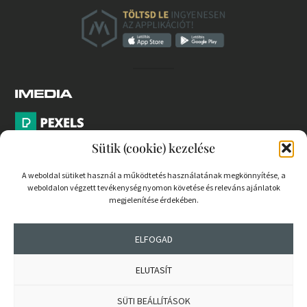
Sütik (cookie) kezelése
A weboldal sütiket használ a működtetés használatának megkönnyítése, a
weboldalon végzett tevékenység nyomon követése és releváns ajánlatok
PARTNEREK
megjelenítése érdekében.
COOKIE SZABÁLYZAT
ELFOGAD
ELUTASÍT
© 2026 mernokvagyok.hu | Minden jog fenntartva.
SÜTI BEÁLLÍTÁSOK