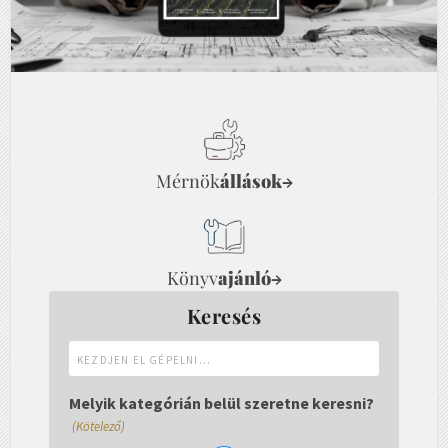
Mérnök
állások
→
Könyv
ajánló
→
Keresés
Kezdjen
el
gépelni...
Melyik kategórián belül szeretne keresni?
(Kötelező)