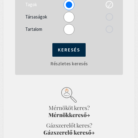
Tagok
Társaságok
Tartalom
Részletes keresés
Mérnököt keres?
Mérnökkereső
→
Gázszerelőt keres?
Gázszerelő kereső
→