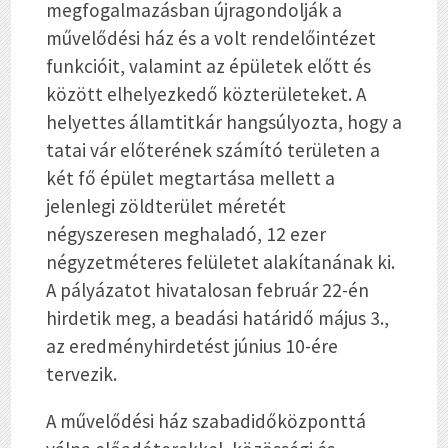
megfogalmazásban újragondolják a
művelődési ház és a volt rendelőintézet
funkcióit, valamint az épületek előtt és
között elhelyezkedő közterületeket. A
helyettes államtitkár hangsúlyozta, hogy a
tatai vár előterének számító területen a
két fő épület megtartása mellett a
jelenlegi zöldterület méretét
négyszeresen meghaladó, 12 ezer
négyzetméteres felületet alakítanának ki.
A pályázatot hivatalosan február 22-én
hirdetik meg, a beadási határidő május 3.,
az eredményhirdetést június 10-ére
tervezik.
A művelődési ház szabadidőközponttá