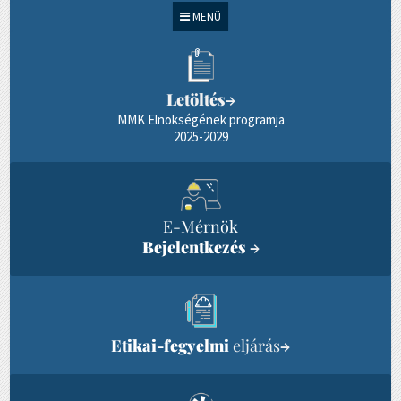
MENÜ
Letöltés
→
MMK Elnökségének programja
2025-2029
E-Mérnök
Bejelentkezés
→
Etikai-fegyelmi
eljárás
→