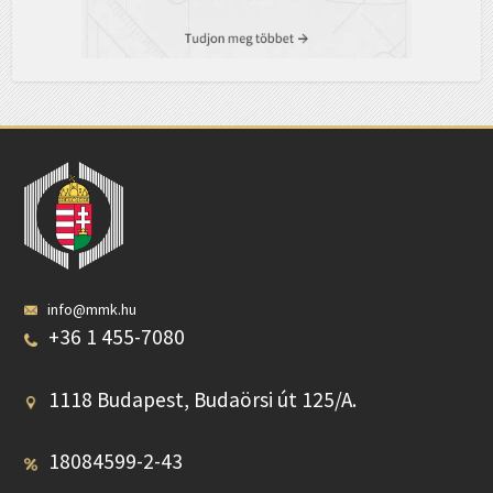
info@mmk.hu
+36 1 455-7080
1118 Budapest, Budaörsi út 125/A.
18084599-2-43