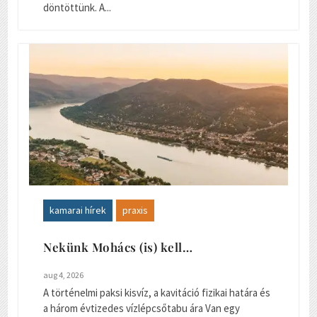
döntöttünk. A...
kamarai hírek
praxis
Nekünk Mohács (is) kell…
aug 4, 2026
A történelmi paksi kisvíz, a kavitáció fizikai határa és
a három évtizedes vízlépcsőtabu ára Van egy