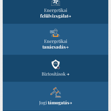
Energetikai
felülvizsgálat
→
Energetikai
tanácsadás
→
Biztosítások
→
Jogi
támogatás
→