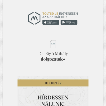
Dr. Rigó Mihály
dolgozatok
→