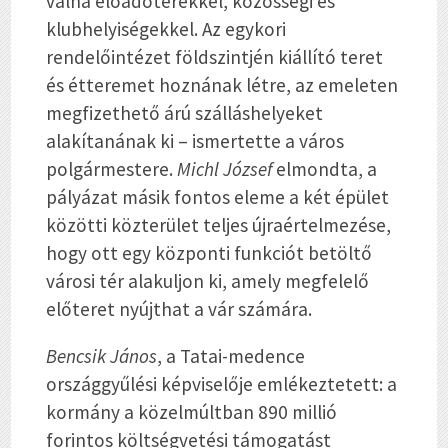
válna előadóterekkel, közösségi és
klubhelyiségekkel. Az egykori
rendelőintézet földszintjén kiállító teret
és étteremet hoznának létre, az emeleten
megfizethető árú szálláshelyeket
alakítanának ki – ismertette a város
polgármestere.
Michl József
elmondta, a
pályázat másik fontos eleme a két épület
közötti közterület teljes újraértelmezése,
hogy ott egy központi funkciót betöltő
városi tér alakuljon ki, amely megfelelő
előteret nyújthat a vár számára.
Bencsik János
, a Tatai-medence
országgyűlési képviselője emlékeztetett: a
kormány a közelmúltban 890 millió
forintos költségvetési támogatást