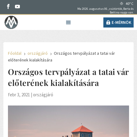
40° C
Ma 2026. augusztus 06., csütörtök, Berta és
Bettina napja van.
E-MÉRNÖK
Főoldal
országjáró
Országos tervpályázat a tatai vár
5
5
előterének kialakítására
Országos tervpályázat a tatai vár
előterének kialakítására
febr 3, 2021
|
országjáró