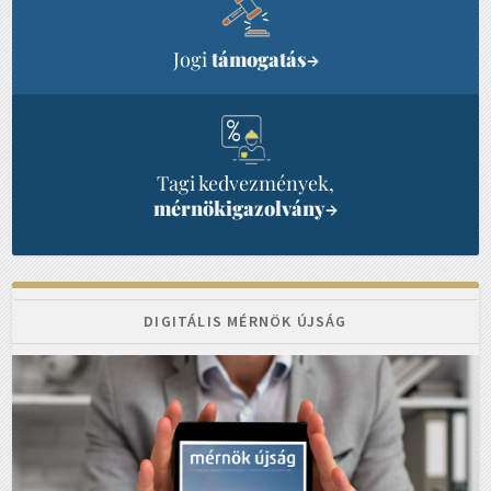
Jogi
támogatás
→
Tagi kedvezmények,
mérnökigazolvány
→
DIGITÁLIS MÉRNÖK ÚJSÁG