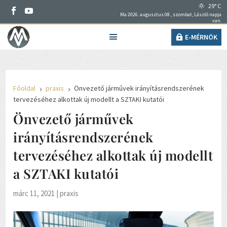
29° C
Ma 2026. augusztus 08., szombat, László napja
van.
E-MÉRNÖK
Főoldal
praxis
Önvezető járművek irányításrendszerének
5
5
tervezéséhez alkottak új modellt a SZTAKI kutatói
Önvezető járművek
irányításrendszerének
tervezéséhez alkottak új modellt
a SZTAKI kutatói
márc 11, 2021
|
praxis