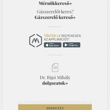
Mérnökkereső
→
Gázszerelőt keres?
Gázszerelő kereső
→
Dr. Rigó Mihály
dolgozatok
→