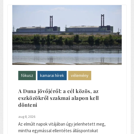
fókusz
kamarai hírek
vélemény
A Duna jövőjéről: a cél közös, az
eszközökről szakmai alapon kell
dönteni
aug 8, 2026
Az elmúlt napok vitájában úgy jelenhetett meg,
mintha egymással ellentétes álláspontokat