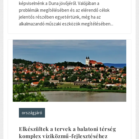
képviselnénk a Duna jövőjéről. Valójában a
problémák megítélésében és az elérendő célok
jelentős részében egyetértünk, még ha az
alkalmazandó műszaki eszközök megítélésében...
országjáró
Elkészültek a tervek a balatoni térség
komplex víziközmű-fejlesztéséhez