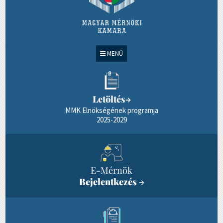
MENÜ
Letöltés
→
MMK Elnökségének programja
2025-2029
E-Mérnök
Bejelentkezés
→