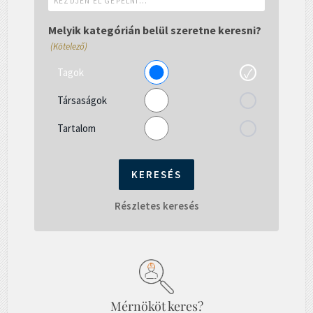
el
gépelni...
Melyik kategórián belül szeretne keresni?
(Kötelező)
Tagok
Társaságok
Tartalom
Részletes keresés
Mérnököt keres?