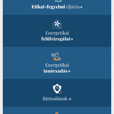
Etikai-fegyelmi
eljárás
→
Energetikai
felülvizsgálat
→
Energetikai
tanácsadás
→
Biztosítások
→