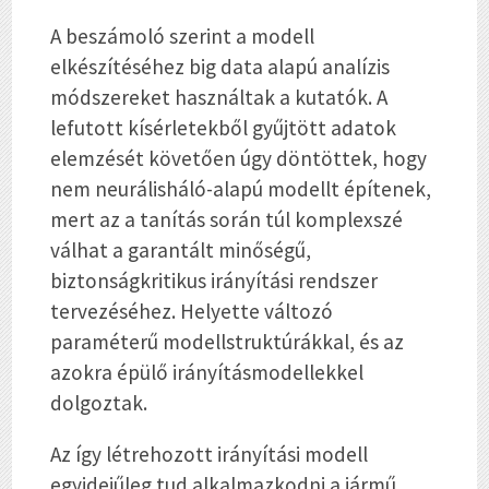
A beszámoló szerint a modell
elkészítéséhez big data alapú analízis
módszereket használtak a kutatók. A
lefutott kísérletekből gyűjtött adatok
elemzését követően úgy döntöttek, hogy
nem neurálisháló-alapú modellt építenek,
mert az a tanítás során túl komplexszé
válhat a garantált minőségű,
biztonságkritikus irányítási rendszer
tervezéséhez. Helyette változó
paraméterű modellstruktúrákkal, és az
azokra épülő irányításmodellekkel
dolgoztak.
Az így létrehozott irányítási modell
egyidejűleg tud alkalmazkodni a jármű