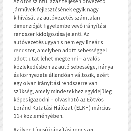
Az ötös szintű, azaz teljesen önvezető
járművek fejlesztésének egyik nagy
kihívását az autóvezetés számtalan
dimenzióját figyelembe vevő irányítási
rendszer kidolgozása jelenti. Az
autóvezetés ugyanis nem egy lineáris
rendszer, amelyben adott sebességgel
adott utat lehet megtenni – a valós
közlekedésben az autó sebessége, iránya
és környezete állandóan változik, ezért
egy olyan irányítási rendszerre van
szükség, amely mindezekhez egyidejűleg
képes igazodni – olvasható az Eötvös
Loránd Kutatási Hálózat (ELKH) március
11-i közleményében.
Az ilyen típusú irányítási rendszer