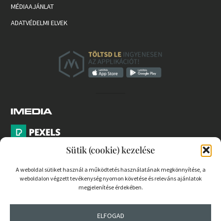
MÉDIAAJÁNLAT
ADATVÉDELMI ELVEK
Sütik (cookie) kezelése
A weboldal sütiket használ a működtetés használatának megkönnyítése, a
weboldalon végzett tevékenység nyomon követése és releváns ajánlatok
PARTNEREK
megjelenítése érdekében.
COOKIE SZABÁLYZAT
ELFOGAD