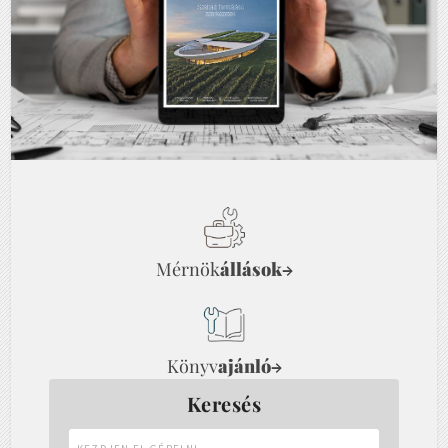
Mérnök
állások
→
Könyv
ajánló
→
Keresés
Kezdjen