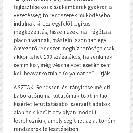
fejlesztésekor a szakemberek gyakran a
vezetéssegítő rendszerek működéséből
indulnak ki. „Ez egyfelől logikus
megközelítés, hiszen ezek már régóta a
piacon vannak, másfelől azonban egy
önvezető rendszer megbízhatósága csak
akkor lehet 100 százalékos, ha senkinek,
semmikor, még vészhelyzet esetén sem
kell beavatkoznia a folyamatba” – írják.
A SZTAKI Rendszer- és Irányításelméleti
Laboratóriuma kutatóinak több millió
kísérlet lefuttatásából szerzett adatok
alapján sikerült egy olyan modellt
létrehozniuk, amely segíthet az autonóm
rendszerek fejlesztésében.