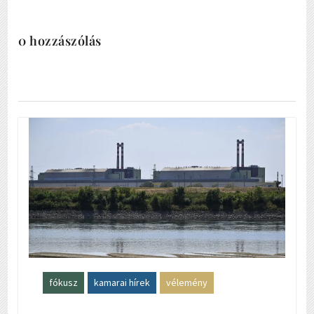
0 hozzászólás
fókusz
kamarai hírek
vélemény