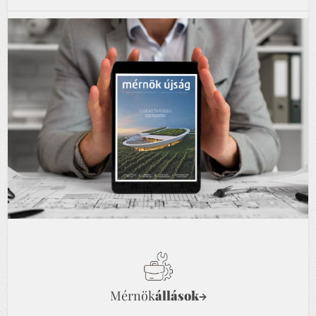
Mérnök
állások
→