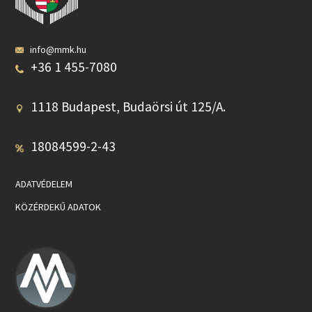
info@mmk.hu
+36 1 455-7080
1118 Budapest, Budaörsi út 125/A.
18084599-2-43
ADATVÉDELEM
KÖZÉRDEKŰ ADATOK