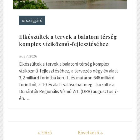
országjáró
Elkészültek a tervek a balatoni térség
komplex víziközmű-fejlesztéséhez
aug 7, 2026
Elkészültek a tervek a balatoni térség komplex
víziközmű-fejlesztéséhez, a tervezés négy év alatt
3,2 milliárd forintba került, és mai áron 646 milliárd
forintból, 5-10 év alatt valósulhat meg – közölte a
Dunántúli Regionális Vízmű Zrt. (DRV) augusztus 7-
én. ...
←
Előző
Következő
→