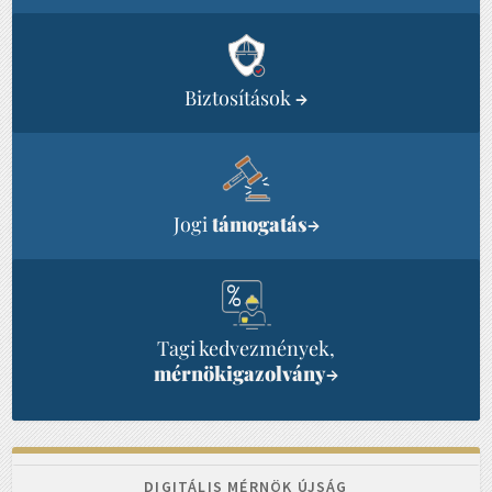
Biztosítások
→
Jogi
támogatás
→
Tagi kedvezmények,
mérnökigazolvány
→
DIGITÁLIS MÉRNÖK ÚJSÁG