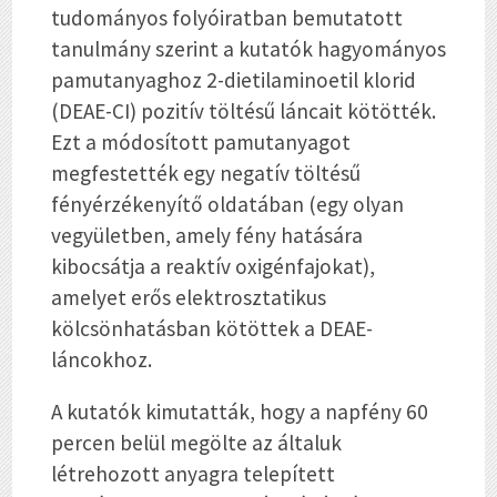
tudományos folyóiratban bemutatott
tanulmány szerint a kutatók hagyományos
pamutanyaghoz 2-dietilaminoetil klorid
(DEAE-CI) pozitív töltésű láncait kötötték.
Ezt a módosított pamutanyagot
megfestették egy negatív töltésű
fényérzékenyítő oldatában (egy olyan
vegyületben, amely fény hatására
kibocsátja a reaktív oxigénfajokat),
amelyet erős elektrosztatikus
kölcsönhatásban kötöttek a DEAE-
láncokhoz.
A kutatók kimutatták, hogy a napfény 60
percen belül megölte az általuk
létrehozott anyagra telepített