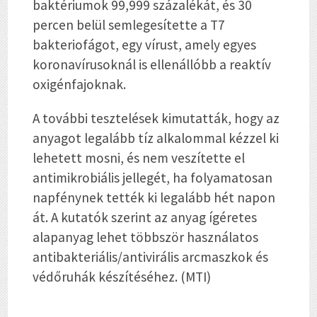
baktériumok 99,999 százalékát, és 30
percen belül semlegesítette a T7
bakteriofágot, egy vírust, amely egyes
koronavírusoknál is ellenállóbb a reaktív
oxigénfajoknak.
A további tesztelések kimutatták, hogy az
anyagot legalább tíz alkalommal kézzel ki
lehetett mosni, és nem veszítette el
antimikrobiális jellegét, ha folyamatosan
napfénynek tették ki legalább hét napon
át. A kutatók szerint az anyag ígéretes
alapanyag lehet többször használatos
antibakteriális/antivirális arcmaszkok és
védőruhák készítéséhez. (MTI)