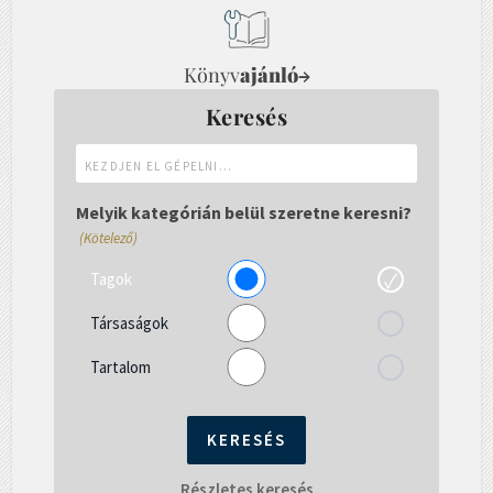
Könyv
ajánló
→
Keresés
Kezdjen
el
gépelni...
Melyik kategórián belül szeretne keresni?
(Kötelező)
Tagok
Társaságok
Tartalom
Részletes keresés