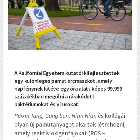
A Kaliforniai Egyetem kutatói kifejlesztettek
egy különleges pamut arcmaszkot, amely
napfénynek kitéve egy óra alatt képes 99,999
százalékban megölni a rárakódott
baktériumokat és vírusokat.
Peixin Tang, Gang Sun, Nitin Nitin
és kollégái
olyan új pamutanyagot akartak létrehozni,
amely reaktív oxigénfajokat (ROS –