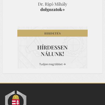
Dr. Rigó Mihály
dolgozatok
→