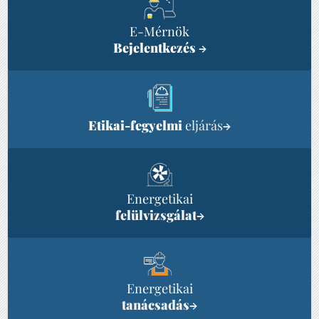
E-Mérnök
Bejelentkezés
→
Etikai-fegyelmi
eljárás
→
Energetikai
felülvizsgálat
→
Energetikai
tanácsadás
→