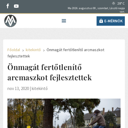
28° C
Ma 2026. augusztus 08., szombat, László napja
van.
E-MÉRNÖK
Főoldal
kitekintő
Önmagát fertőtlenítő arcmaszkot
5
5
fejlesztettek
Önmagát fertőtlenítő
arcmaszkot fejlesztettek
nov 13, 2020
|
kitekintő