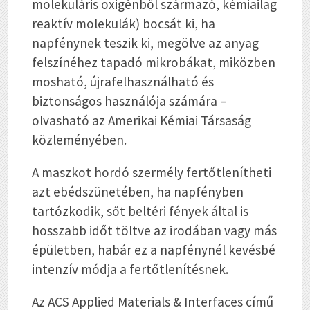
molekuláris oxigénből származó, kémiailag
reaktív molekulák) bocsát ki, ha
napfénynek teszik ki, megölve az anyag
felszínéhez tapadó mikrobákat, miközben
mosható, újrafelhasználható és
biztonságos használója számára –
olvasható az Amerikai Kémiai Társaság
közleményében.
A maszkot hordó szermély fertőtlenítheti
azt ebédszünetében, ha napfényben
tartózkodik, sőt beltéri fények által is
hosszabb időt töltve az irodában vagy más
épületben, habár ez a napfénynél kevésbé
intenzív módja a fertőtlenítésnek.
Az ACS Applied Materials & Interfaces című