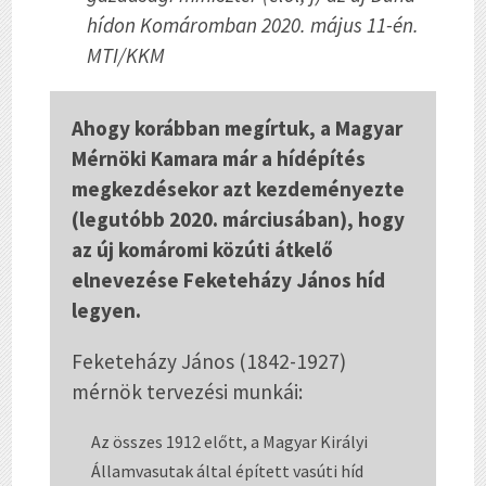
hídon Komáromban 2020. május 11-én.
MTI/KKM
Ahogy korábban megírtuk, a Magyar
Mérnöki Kamara már a hídépítés
megkezdésekor azt kezdeményezte
(legutóbb 2020. márciusában), hogy
az új komáromi közúti átkelő
elnevezése Feketeházy János híd
legyen.
Feketeházy János (1842-1927)
mérnök tervezési munkái:
Az összes 1912 előtt, a Magyar Királyi
Államvasutak által épített vasúti híd