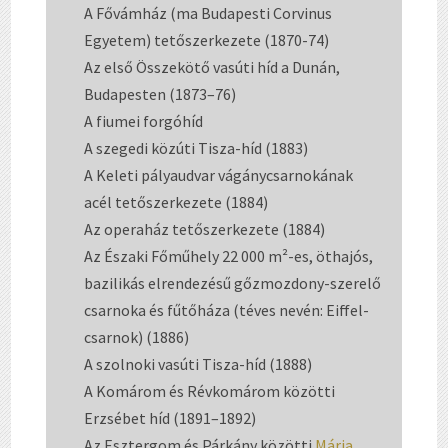
A Fővámház (ma Budapesti Corvinus
Egyetem) tetőszerkezete (1870-74)
Az első Összekötő vasúti híd a Dunán,
Budapesten (1873–76)
A fiumei forgóhíd
A szegedi közúti Tisza-híd (1883)
A Keleti pályaudvar vágánycsarnokának
acél tetőszerkezete (1884)
Az operaház tetőszerkezete (1884)
Az Északi Főműhely 22 000 m²-es, öthajós,
bazilikás elrendezésű gőzmozdony-szerelő
csarnoka és fűtőháza (téves nevén: Eiffel-
csarnok) (1886)
A szolnoki vasúti Tisza-híd (1888)
A Komárom és Révkomárom közötti
Erzsébet híd (1891–1892)
Az Esztergom és Párkány közötti
Mária