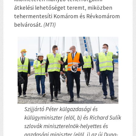
átkelési lehetőséget teremt, miközben
tehermentesíti Komárom és Révkomárom
belvárosát.
(MTI)
Szijjártó Péter külgazdasági és
külügyminiszter (elöl, b) és Richard Sulík
szlovák miniszterelnök-helyettes és
gazdasági miniszter (elöl, j) az új Duna-