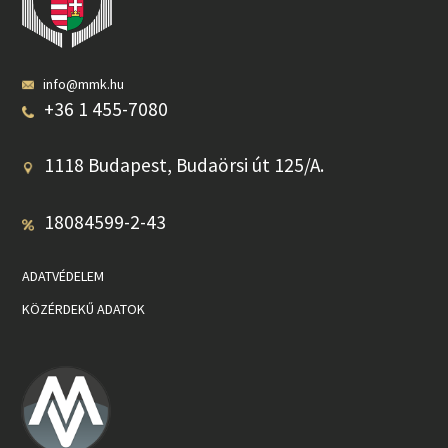
info@mmk.hu
+36 1 455-7080
1118 Budapest, Budaörsi út 125/A.
18084599-2-43
ADATVÉDELEM
KÖZÉRDEKŰ ADATOK