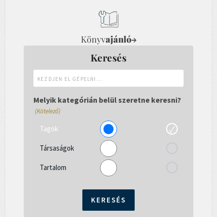
Könyv
ajánló
→
Keresés
Kezdjen
el
gépelni...
Melyik kategórián belül szeretne keresni?
(Kötelező)
Tagok
Társaságok
Tartalom