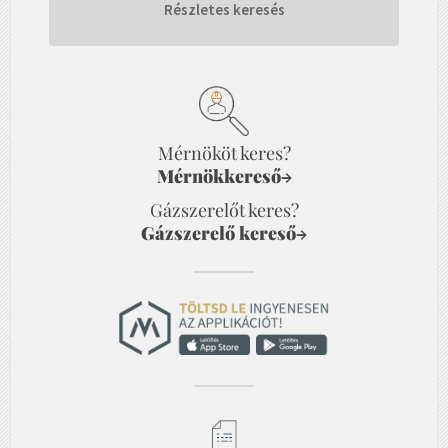
Részletes keresés
Mérnököt keres?
Mérnökkereső
→
Gázszerelőt keres?
Gázszerelő kereső
→