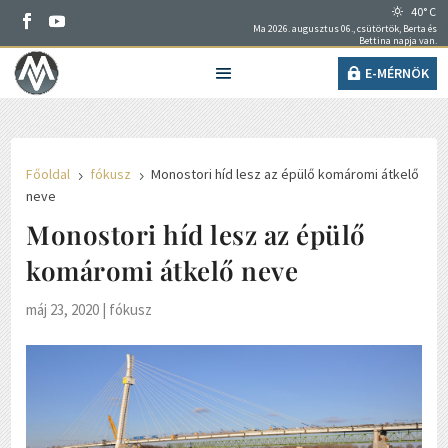
40° C
Ma 2026. augusztus 06., csütörtök, Berta és
Bettina napja van.
E-MÉRNÖK
Főoldal
fókusz
Monostori híd lesz az épülő komáromi átkelő
5
5
neve
Monostori híd lesz az épülő
komáromi átkelő neve
máj 23, 2020
|
fókusz