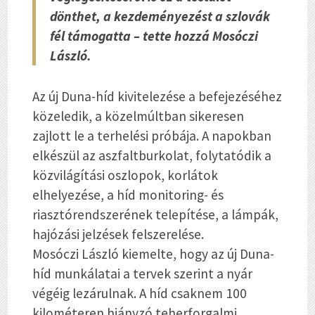
dönthet, a kezdeményezést a szlovák
fél támogatta – tette hozzá Mosóczi
László.
Az új Duna-híd kivitelezése a befejezéséhez
közeledik, a közelmúltban sikeresen
zajlott le a terhelési próbája. A napokban
elkészül az aszfaltburkolat, folytatódik a
közvilágítási oszlopok, korlátok
elhelyezése, a híd monitoring- és
riasztórendszerének telepítése, a lámpák,
hajózási jelzések felszerelése.
Mosóczi László kiemelte, hogy az új Duna-
híd munkálatai a tervek szerint a nyár
végéig lezárulnak. A híd csaknem 100
kilométeren hiányzó teherforgalmi