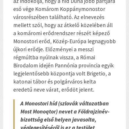
az indokolja, hogy a híd Duna jobb partjára
eső vége Komárom Koppánymonostor
városrészében található. Az elnevezés
mellett szól, hogy az átkelő közelében áll
a komáromi erődrendszer részét képező
Monostori erőd, Közép-Európa legnagyobb
újkori erődje. Előzményei a messzi
régmúltba nyúlnak vissza, a Római
Birodalom idején Pannónia provincia egyik
legjelentősebb központja volt Brigetio, a
katonai tábor és polgárváros kelta
eredetű neve várat, erődöt jelent.
A Monostori híd (szlovák változatban
Most Monoątor) nevet a Földrajzinév-
bizottság első helyen javasolta,
véglegesítéséről is ez a testület