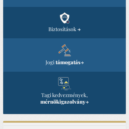
Biztosítások
→
Jogi
támogatás
→
Tagi kedvezmények,
mérnökigazolvány
→