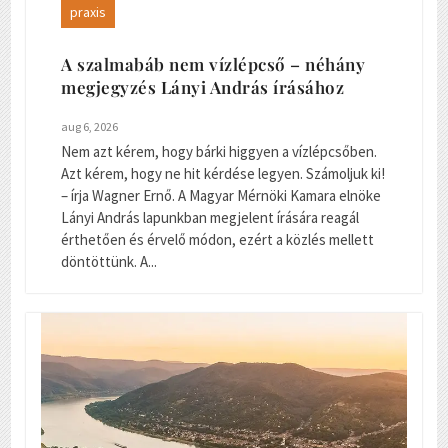
praxis
A szalmabáb nem vízlépcső – néhány
megjegyzés Lányi András írásához
aug 6, 2026
Nem azt kérem, hogy bárki higgyen a vízlépcsőben.
Azt kérem, hogy ne hit kérdése legyen. Számoljuk ki!
– írja Wagner Ernő. A Magyar Mérnöki Kamara elnöke
Lányi András lapunkban megjelent írására reagál
érthetően és érvelő módon, ezért a közlés mellett
döntöttünk. A...