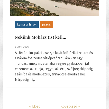
kamarai hírek
praxis
Nekünk Mohács (is) kell…
aug 4, 2026
A történelmi paksi kisvíz, a kavitáció fizikai határa és
a három évtizedes vízlépcsőtabu ára Van egy
mondás, amely mostanában egyre gyakrabban jut
eszembe: aki tudja, tegye; aki érti, szóljon; aki pedig
számítja és modellezi is, annak cselekednie kell.
Márpedig mi,...
←
Előző
Következő
→