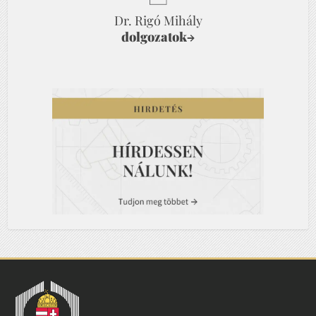
Dr. Rigó Mihály
dolgozatok
→