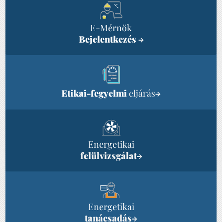
E-Mérnök
Bejelentkezés
→
Etikai-fegyelmi
eljárás
→
Energetikai
felülvizsgálat
→
Energetikai
tanácsadás
→