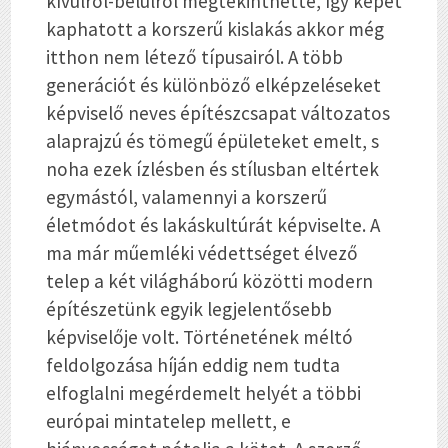
kívülről-belülről megtekinthette, így képet
kaphatott a korszerű kislakás akkor még
itthon nem létező típusairól. A több
generációt és különböző elképzeléseket
képviselő neves építészcsapat változatos
alaprajzú és tömegű épületeket emelt, s
noha ezek ízlésben és stílusban eltértek
egymástól, valamennyi a korszerű
életmódot és lakáskultúrát képviselte. A
ma már műemléki védettséget élvező
telep a két világháború közötti modern
építészetünk egyik legjelentősebb
képviselője volt. Történetének méltó
feldolgozása híján eddig nem tudta
elfoglalni megérdemelt helyét a többi
európai mintatelep mellett, e