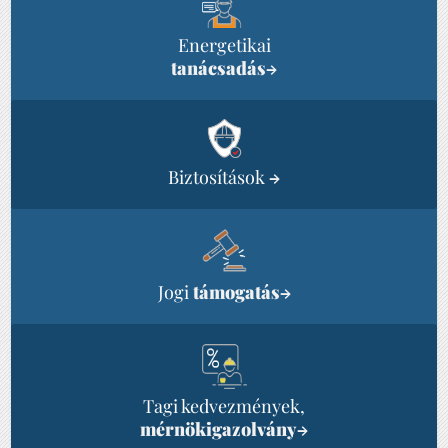
Energetikai
tanácsadás
→
Biztosítások
→
Jogi
támogatás
→
Tagi kedvezmények,
mérnökigazolvány
→