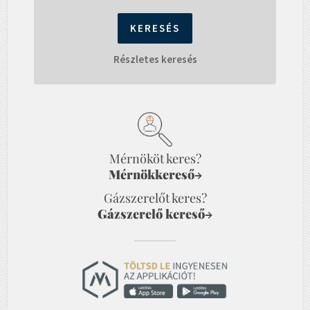
Részletes keresés
Mérnököt keres?
Mérnökkereső
→
Gázszerelőt keres?
Gázszerelő kereső
→