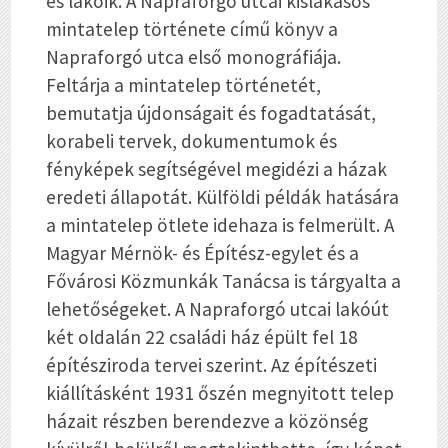
és lakóik. A Napraforgó utcai kislakásos
mintatelep története
című könyv a
Napraforgó utca első monográfiája.
Feltárja a mintatelep történetét,
bemutatja újdonságait és fogadtatását,
korabeli tervek, dokumentumok és
fényképek segítségével megidézi a házak
eredeti állapotát. Külföldi példák hatására
a mintatelep ötlete idehaza is felmerült. A
Magyar Mérnök- és Építész-egylet és a
Fővárosi Közmunkák Tanácsa is tárgyalta a
lehetőségeket. A Napraforgó utcai lakóút
két oldalán 22 családi ház épült fel 18
építésziroda tervei szerint. Az építészeti
kiállításként 1931 őszén megnyitott telep
házait részben berendezve a közönség