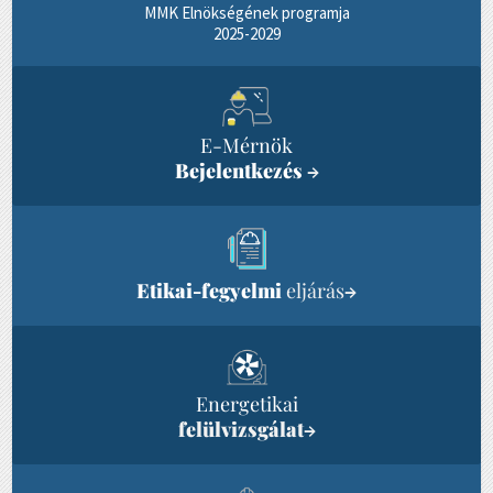
MMK Elnökségének programja
2025-2029
E-Mérnök
Bejelentkezés
→
Etikai-fegyelmi
eljárás
→
Energetikai
felülvizsgálat
→