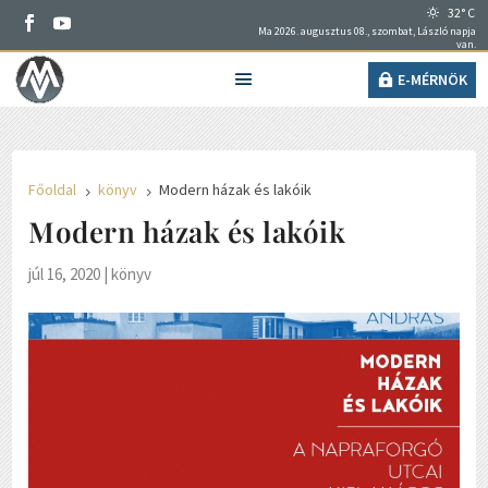
32° C
Ma 2026. augusztus 08., szombat, László napja
van.
E-MÉRNÖK
Főoldal
könyv
Modern házak és lakóik
5
5
Modern házak és lakóik
júl 16, 2020
|
könyv