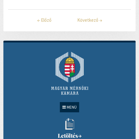
←
Előző
Következő
→
MENÜ
Letöltés
→