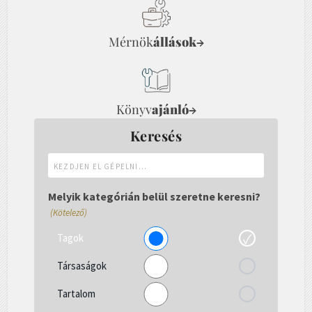
Mérnök
állások
→
Könyv
ajánló
→
Keresés
Kezdjen
el
gépelni...
Melyik kategórián belül szeretne keresni?
(Kötelező)
Tagok
Társaságok
Tartalom