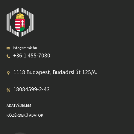
info@mmk.hu
+36 1 455-7080
1118 Budapest, Budaörsi út 125/A.
18084599-2-43
ADATVÉDELEM
KÖZÉRDEKŰ ADATOK