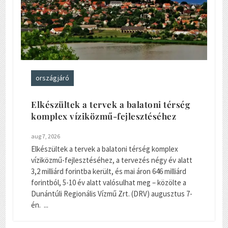
országjáró
Elkészültek a tervek a balatoni térség
komplex víziközmű-fejlesztéséhez
aug 7, 2026
Elkészültek a tervek a balatoni térség komplex
víziközmű-fejlesztéséhez, a tervezés négy év alatt
3,2 milliárd forintba került, és mai áron 646 milliárd
forintból, 5-10 év alatt valósulhat meg – közölte a
Dunántúli Regionális Vízmű Zrt. (DRV) augusztus 7-
én. ...