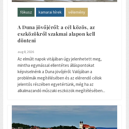
fókusz
kamarai hírek
vélemény
A Duna jövőjéről: a cél közös, az
eszközökről szakmai alapon kell
dönteni
aug 8, 2026
Az elmúlt napok vitájában úgy jelenhetett meg,
mintha egymással ellentétes álláspontokat
képviselnénk a Duna jövőjéről. Valójában a
problémák megítélésében és az elérendő célok
jelentős részében egyetértünk, még ha az
alkalmazandó műszaki eszközök megítélésében...