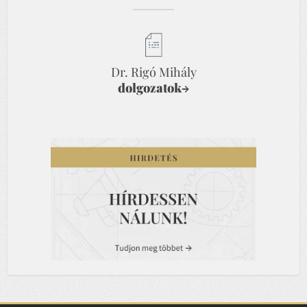
Dr. Rigó Mihály
dolgozatok
→