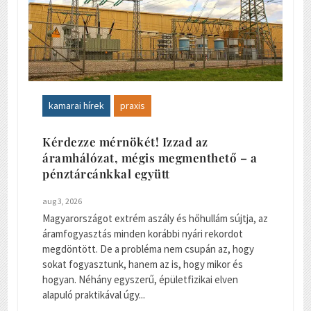
kamarai hírek
praxis
Kérdezze mérnökét! Izzad az
áramhálózat, mégis megmenthető – a
pénztárcánkkal együtt
aug 3, 2026
Magyarországot extrém aszály és hőhullám sújtja, az
áramfogyasztás minden korábbi nyári rekordot
megdöntött. De a probléma nem csupán az, hogy
sokat fogyasztunk, hanem az is, hogy mikor és
hogyan. Néhány egyszerű, épületfizikai elven
alapuló praktikával úgy...