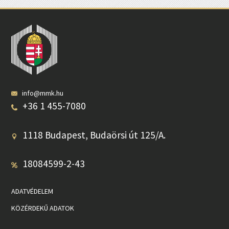
info@mmk.hu
+36 1 455-7080
1118 Budapest, Budaörsi út 125/A.
18084599-2-43
ADATVÉDELEM
KÖZÉRDEKŰ ADATOK