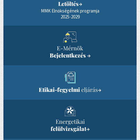
Letöltés
→
MMK Elnökségének programja
2025-2029
E-Mérnök
Bejelentkezés
→
Etikai-fegyelmi
eljárás
→
Energetikai
felülvizsgálat
→