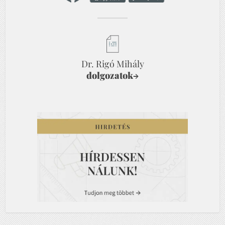
Dr. Rigó Mihály
dolgozatok
→