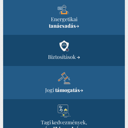
Energetikai
tanácsadás
→
Biztosítások
→
Jogi
támogatás
→
Tagi kedvezmények,