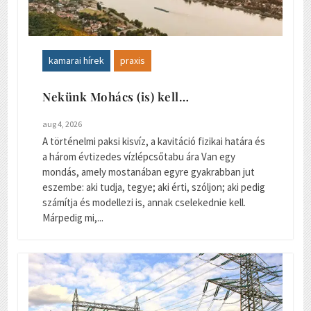
kamarai hírek
praxis
Nekünk Mohács (is) kell…
aug 4, 2026
A történelmi paksi kisvíz, a kavitáció fizikai határa és
a három évtizedes vízlépcsőtabu ára Van egy
mondás, amely mostanában egyre gyakrabban jut
eszembe: aki tudja, tegye; aki érti, szóljon; aki pedig
számítja és modellezi is, annak cselekednie kell.
Márpedig mi,...