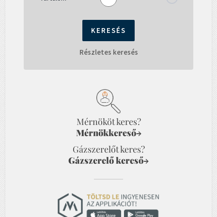
Részletes keresés
Mérnököt keres?
Mérnökkereső
→
Gázszerelőt keres?
Gázszerelő kereső
→