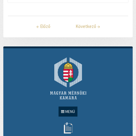
←
Előző
Következő
→
MENÜ