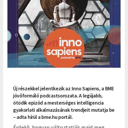
Új részekkel jelentkezik az Inno Sapiens, a BME
jövőformáló podcastsorozata. A legújabb,
ötödik epizód a mesterséges intelligencia
gyakorlati alkalmazásának trendjeit mutatja be
– adta hírül a bme.hu portál.
Érdekli, hogyan változtatják majd meg