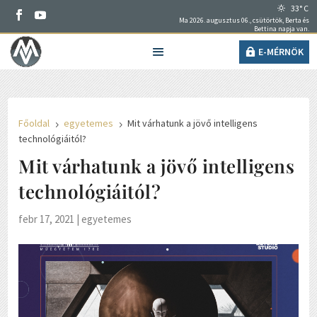
33° C
Ma 2026. augusztus 06., csütörtök, Berta és
Bettina napja van.
E-MÉRNÖK
Főoldal
egyetemes
Mit várhatunk a jövő intelligens
5
5
technológiáitól?
Mit várhatunk a jövő intelligens
technológiáitól?
febr 17, 2021
|
egyetemes