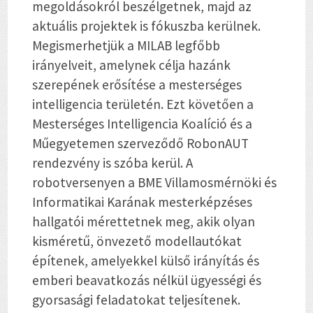
megoldásokról beszélgetnek, majd az
aktuális projektek is fókuszba kerülnek.
Megismerhetjük a MILAB legfőbb
irányelveit, amelynek célja hazánk
szerepének erősítése a mesterséges
intelligencia területén. Ezt követően a
Mesterséges Intelligencia Koalíció és a
Műegyetemen szerveződő RobonAUT
rendezvény is szóba kerül. A
robotversenyen a BME Villamosmérnöki és
Informatikai Karának mesterképzéses
hallgatói mérettetnek meg, akik olyan
kisméretű, önvezető modellautókat
építenek, amelyekkel külső irányítás és
emberi beavatkozás nélkül ügyességi és
gyorsasági feladatokat teljesítenek.