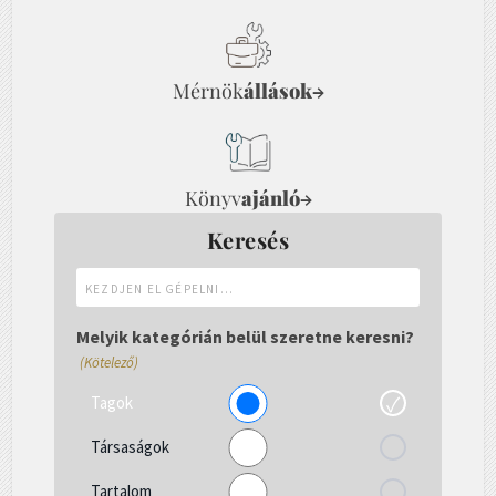
Mérnök
állások
→
Könyv
ajánló
→
Keresés
Kezdjen
el
gépelni...
Melyik kategórián belül szeretne keresni?
(Kötelező)
Tagok
Társaságok
Tartalom