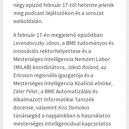
négy epizód február 17-től hetente jelenik
meg podcast-lejátszókon és a sorozat
weboldalán.
A február 17-én megjelenő epizódban
Levendovszky János
, a BME tudományos és
innovációs rektorhelyettese és a
Mesterséges Intelligencia Nemzeti Labor
(MILAB) koordinátora,
Jakab Roland
, az
Ericsson regionális igazgatója és a
Mesterséges Intelligencia Koalíció elnöke,
Ekler Péter
, a BME Automatizálási és
Alkalmazott Informatikai Tanszék
docense, valamint
Kiss Domokos
tanársegéd a napjainkban is használatos
mesterséges intelligenciával kapcsolatos