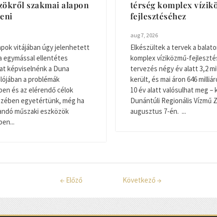
zökről szakmai alapon
térség komplex vízi
teni
fejlesztéséhez
aug 7, 2026
apok vitájában úgy jelenhetett
Elkészültek a tervek a balato
a egymással ellentétes
komplex víziközmű-fejleszté
at képviselnénk a Duna
tervezés négy év alatt 3,2 mil
Valójában a problémák
került, és mai áron 646 milliár
en és az elérendő célok
10 év alatt valósulhat meg – 
észében egyetértünk, még ha
Dunántúli Regionális Vízmű Z
zandó műszaki eszközök
augusztus 7-én. ...
en...
←
Előző
Következő
→