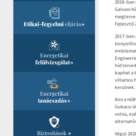
2016-ban 
Galvani hí
megtervez
Etikai-fegyelmi
eljárás
Fejlesztő
→
2017-ben 
bonyolíto
emblemati
Energetikai
Engineeri
felülvizsgálat
→
híd terve
kaphat a 
villamos h
kerülnek.
Energetikai
Ami a híd
tanácsadás
→
Gubacsi út
volna, ezé
alternatív
Biztosítások
→
Végül 2020