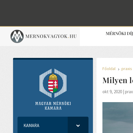
MÉRNÖKI DÍ
Főoldal
praxis
5
Milyen l
okt 9, 2020
|
prax
KAMARA