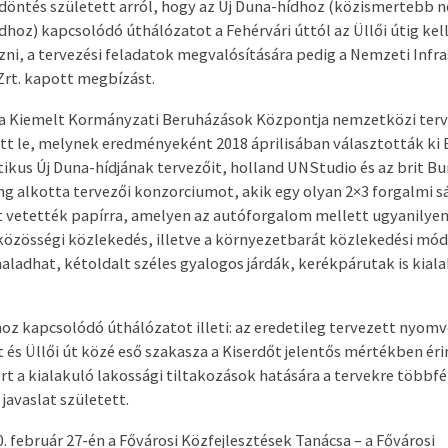
döntés született arról, hogy az Új Duna-hídhoz (közismertebb n
dhoz) kapcsolódó úthálózatot a Fehérvári úttól az Üllői útig kel
ni, a tervezési feladatok megvalósítására pedig a Nemzeti Infr
 Zrt. kapott megbízást.
a Kiemelt Kormányzati Beruházások Központja nemzetközi ter
tt le, melynek eredményeként 2018 áprilisában választották ki
kus Új Duna-hídjának tervezőit, holland UNStudio és az brit B
ng alkotta tervezői konzorciumot, akik egy olyan 2×3 forgalmi s
it vetették papírra, amelyen az autóforgalom mellett ugyanilyen
közösségi közlekedés, illetve a környezetbarát közlekedési mód
aladhat, kétoldalt széles gyalogos járdák, kerékpárutak is kiala
hoz kapcsolódó úthálózatot illeti: az eredetileg tervezett nyom
 és Üllői út közé eső szakasza a Kiserdőt jelentős mértékben éri
rt a kialakuló lakossági tiltakozások hatására a tervekre többfé
 javaslat született.
. február 27-én a Fővárosi Közfejlesztések Tanácsa – a Fővárosi