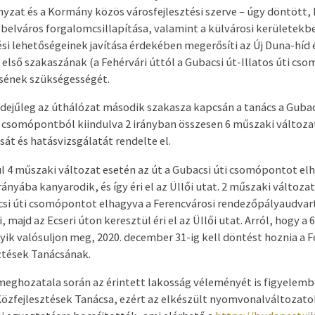
zat és a Kormány közös városfejlesztési szerve – úgy döntött,
belváros forgalomcsillapítása, valamint a külvárosi kerületekb
si lehetőségeinek javítása érdekében megerősíti az Új Duna-híd 
 első szakaszának (a Fehérvári úttól a Gubacsi út-Illatos úti cs
sének szükségességét.
idejűleg az úthálózat második szakasza kapcsán a tanács a Gubac
ti csomópontból kiindulva 2 irányban összesen 6 műszaki változa
át és hatásvizsgálatát rendelte el.
l 4 műszaki változat esetén az út a Gubacsi úti csomópontot el
rányába kanyarodik, és így éri el az Üllői utat. 2 műszaki változa
csi úti csomópontot elhagyva a Ferencvárosi rendezőpályaudvar
, majd az Ecseri úton keresztül éri el az Üllői utat. Arról, hogy a 
yik valósuljon meg, 2020. december 31-ig kell döntést hoznia a F
ztések Tanácsának.
meghozatala során az érintett lakosság véleményét is figyelembe
Közfejlesztések Tanácsa, ezért az elkészült nyomvonalváltozat