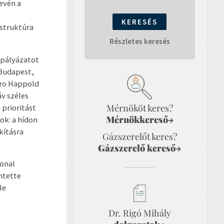
evén a
l
astruktúra
Részletes keresés
vpályázatot
 Budapest,
uro Happold
áv széles
Mérnököt keres?
 prioritást
Mérnökkereső
→
ok: a hídon
kításra
Gázszerelőt keres?
Gázszerelő kereső
→
vonal
ntette
le
Dr. Rigó Mihály