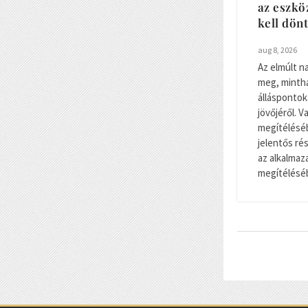
az eszkö
kell dön
aug 8, 2026
Az elmúlt n
meg, minth
álláspontok
jövőjéről. 
megítéléséb
jelentős r
az alkalma
megítéléséb