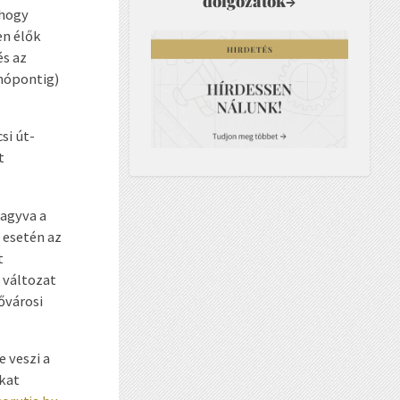
dolgozatok
→
 hogy
en élők
és az
omópontig)
si út-
t
hagyva a
t esetén az
t
6 változat
ővárosi
 veszi a
okat