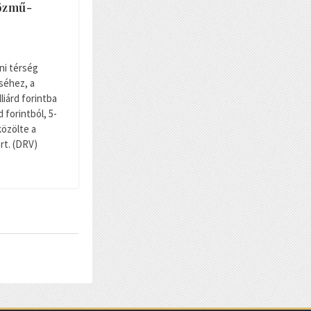
közmű-
ni térség
séhez, a
liárd forintba
d forintból, 5-
közölte a
rt. (DRV)