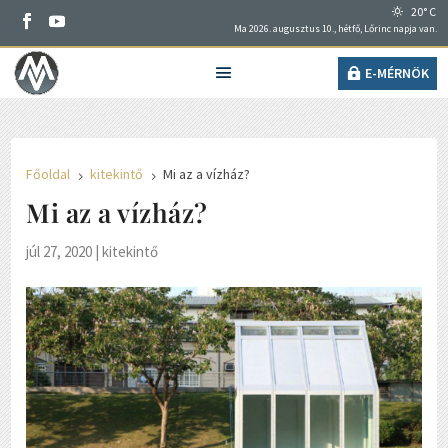
20° C
Ma 2026. augusztus 10., hétfő, Lőrinc napja van.
E-MÉRNÖK
Főoldal
kitekintő
Mi az a vízház?
5
5
Mi az a vízház?
júl 27, 2020
|
kitekintő