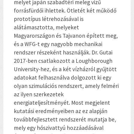
melyet japán szabadtéri meleg vizű
forrásfürdői ihlettek. Ötletét két működő
prototípus létrehozásával is
alátámasztotta, melyeket
Magyarországon és Tajvanon épített meg,
és a WFG-t egy nagyobb mechanikai
rendszer részeként használják. Dr. Gutai
2017-ben csatlakozott a Loughborough
University-hez, és a két vízházról gyűjtött
adatokat felhasználva dolgozott ki egy
olyan szimulációs rendszert, amely felméri
az ilyen szerkezetek
energiateljesítményét. Most megjelent
kutatási eredményeiben az ez alapján
továbbfejlesztett rendszerét mutatja be,
mely egy hőszivattyú hozzáadásával