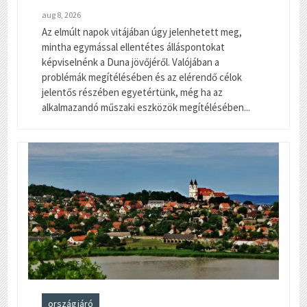
aug 8, 2026
Az elmúlt napok vitájában úgy jelenhetett meg,
mintha egymással ellentétes álláspontokat
képviselnénk a Duna jövőjéről. Valójában a
problémák megítélésében és az elérendő célok
jelentős részében egyetértünk, még ha az
alkalmazandó műszaki eszközök megítélésében...
országjáró