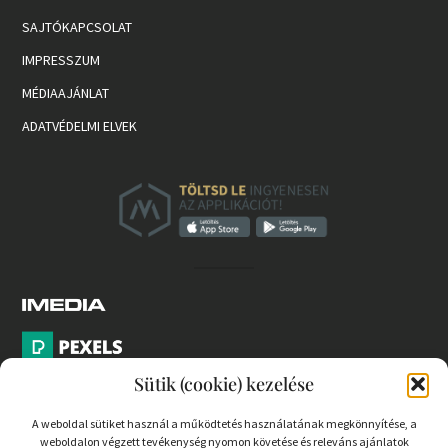
SAJTÓKAPCSOLAT
IMPRESSZUM
MÉDIAAJÁNLAT
ADATVÉDELMI ELVEK
Sütik (cookie) kezelése
A weboldal sütiket használ a működtetés használatának megkönnyítése, a
weboldalon végzett tevékenység nyomon követése és releváns ajánlatok