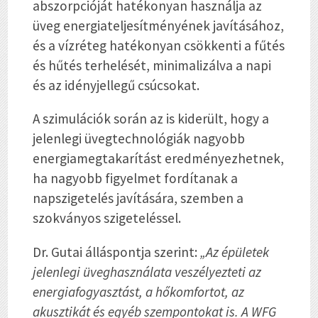
abszorpcióját hatékonyan használja az
üveg energiateljesítményének javításához,
és a vízréteg hatékonyan csökkenti a fűtés
és hűtés terhelését, minimalizálva a napi
és az idényjellegű csúcsokat.
A szimulációk során az is kiderült, hogy a
jelenlegi üvegtechnológiák nagyobb
energiamegtakarítást eredményezhetnek,
ha nagyobb figyelmet fordítanak a
napszigetelés javítására, szemben a
szokványos szigeteléssel.
Dr. Gutai álláspontja szerint:
„Az épületek
jelenlegi üveghasználata veszélyezteti az
energiafogyasztást, a hőkomfortot, az
akusztikát és egyéb szempontokat is. A WFG