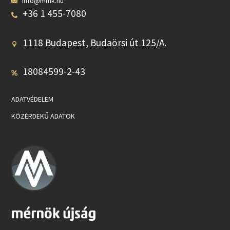
info@mmk.hu
+36 1 455-7080
1118 Budapest, Budaörsi út 125/A.
18084599-2-43
ADATVÉDELEM
KÖZÉRDEKŰ ADATOK