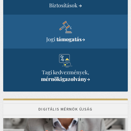
Biztosítások
→
Jogi
támogatás
→
Tagi kedvezmények,
mérnökigazolvány
→
DIGITÁLIS MÉRNÖK ÚJSÁG