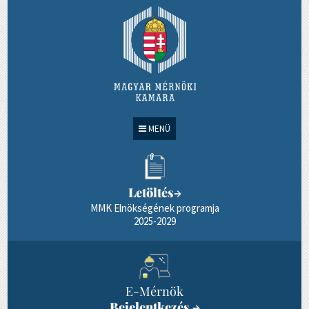
MENÜ
Letöltés
→
MMK Elnökségének programja
2025-2029
E-Mérnök
Bejelentkezés
→