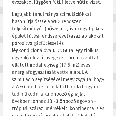
évszaktól függően fűti, illetve hűti a vizet.
Legújabb tanulmánya szimulációkkal
hasonlítja össze a WFG rendszer
teljesítményét (hőszivattyúval) egy tipikus
épület fűtési rendszerével (azaz ablakokat
párosítva gázfűtéssel és
légkondicionálóval). Dr. Gutai egy tipikus,
egyenlő oldalú, üvegezett homlokzattal
ellátott irodahelyiség (17,5 m
2
) éves
energiafogyasztását vette alapul. A
szimuláció segítségével megvizsgálta, hogy
a WFG rendszerrel ellátott iroda hogyan
tud működni a különböző éghajlati
övekben: ehhez 13 különböző égövön –
trópusi, száraz, mérsékelt, kontinentális és
sarki- fekvő várossal kalkulált. A kutatás