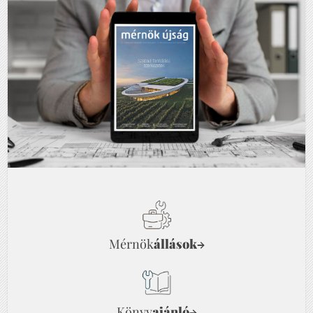
Mérnök
állások
→
Könyv
ajánló
→