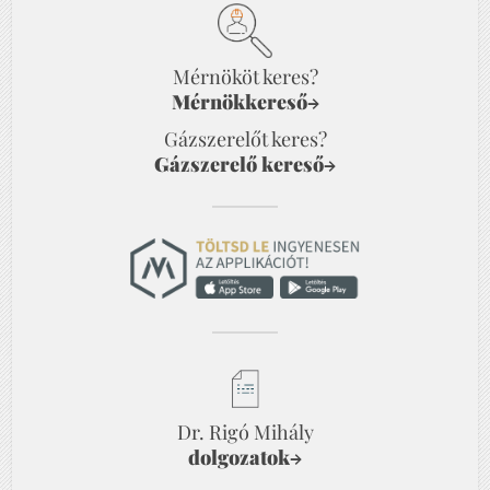
Mérnököt keres?
Mérnökkereső
→
Gázszerelőt keres?
Gázszerelő kereső
→
Dr. Rigó Mihály
dolgozatok
→