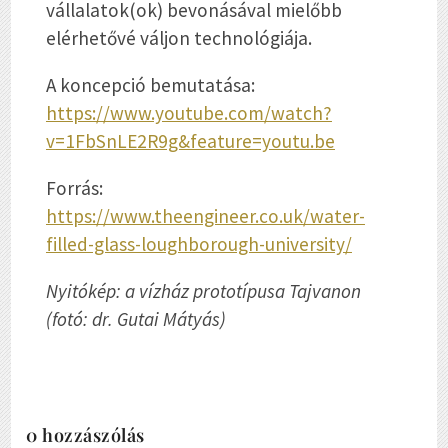
vállalatok(ok) bevonásával mielőbb
elérhetővé váljon technológiája.
A koncepció bemutatása:
https://www.youtube.com/watch?
v=1FbSnLE2R9g&feature=youtu.be
Forrás:
https://www.theengineer.co.uk/water-
filled-glass-loughborough-university/
Nyitókép: a vízház prototípusa Tajvanon
(fotó: dr. Gutai Mátyás)
0 hozzászólás