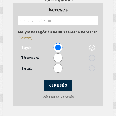
Keresés
Kezdjen
el
gépelni...
Melyik kategórián belül szeretne keresni?
(Kötelező)
Tagok
Társaságok
Tartalom
Részletes keresés