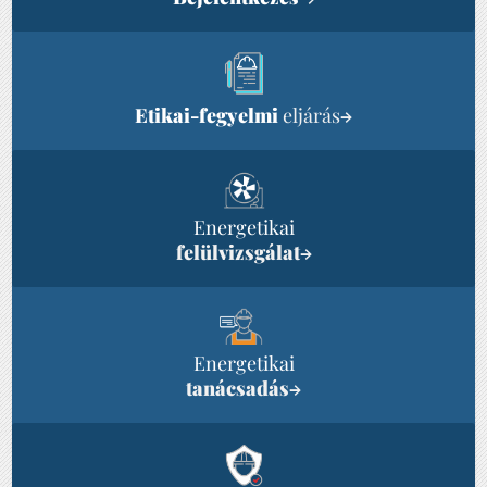
Etikai-fegyelmi
eljárás
→
Energetikai
felülvizsgálat
→
Energetikai
tanácsadás
→