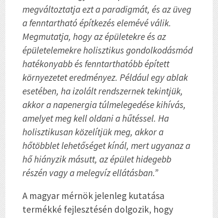
megváltoztatja ezt a paradigmát, és az üveg
a fenntartható építkezés elemévé válik.
Megmutatja, hogy az épületekre és az
épületelemekre holisztikus gondolkodásmód
hatékonyabb és fenntarthatóbb épített
környezetet eredményez. Például egy ablak
esetében, ha izolált rendszernek tekintjük,
akkor a napenergia túlmelegedése kihívás,
amelyet meg kell oldani a hűtéssel. Ha
holisztikusan közelítjük meg, akkor a
hőtöbblet lehetőséget kínál, mert ugyanaz a
hő hiányzik másutt, az épület hidegebb
részén vagy a melegvíz ellátásban.”
A magyar mérnök jelenleg kutatása
termékké fejlesztésén dolgozik, hogy