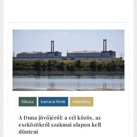
fókusz
kamarai hírek
vélemény
A Duna jövőjéről: a cél közös, az
eszközökről szakmai alapon kell
dönteni