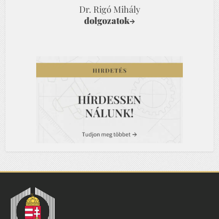
Dr. Rigó Mihály
dolgozatok
→