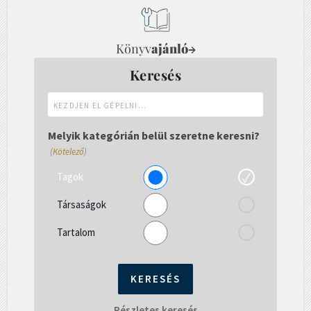
Könyv
ajánló
→
Keresés
Kezdjen
el
gépelni...
Melyik kategórián belül szeretne keresni?
(Kötelező)
Tagok
Társaságok
Tartalom
Részletes keresés