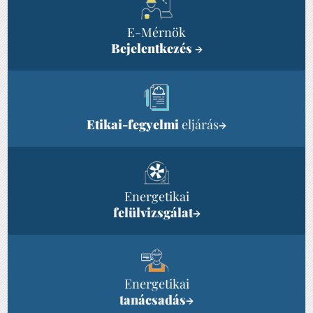
E-Mérnök
Bejelentkezés
→
Etikai-fegyelmi
eljárás
→
Energetikai
felülvizsgálat
→
Energetikai
tanácsadás
→