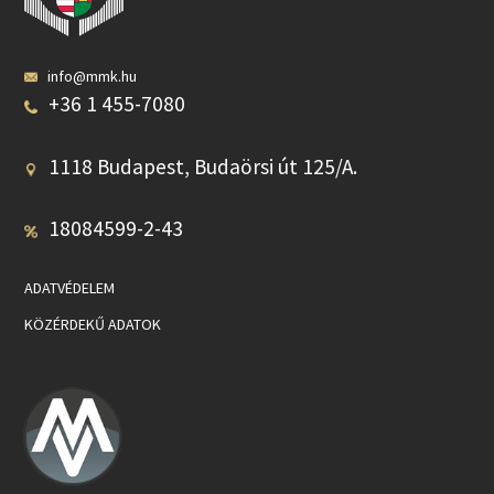
info@mmk.hu
+36 1 455-7080
1118 Budapest, Budaörsi út 125/A.
18084599-2-43
ADATVÉDELEM
KÖZÉRDEKŰ ADATOK