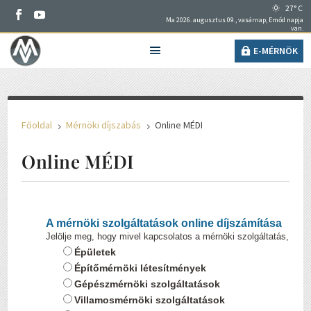
27° C
Ma 2026. augusztus 09., vasárnap, Emőd napja
van.
E-MÉRNÖK
Főoldal
Mérnöki díjszabás
Online MÉDI
5
5
Online MÉDI