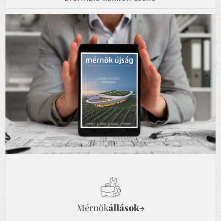
Mérnök
állások
→