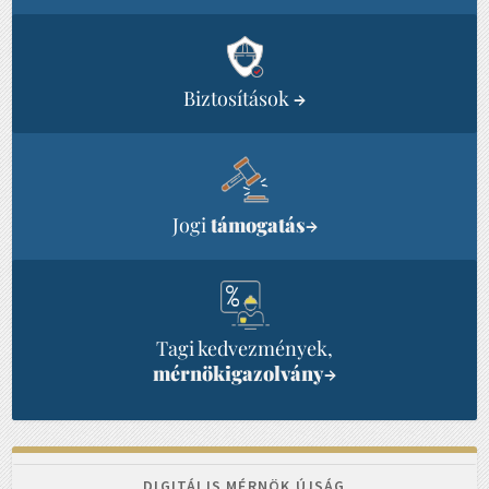
Biztosítások
→
Jogi
támogatás
→
Tagi kedvezmények,
mérnökigazolvány
→
DIGITÁLIS MÉRNÖK ÚJSÁG