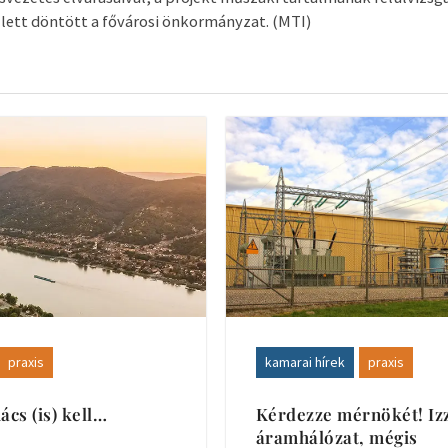
lett döntött a fővárosi önkormányzat. (MTI)
praxis
kamarai hírek
praxis
cs (is) kell…
Kérdezze mérnökét! Iz
áramhálózat, mégis