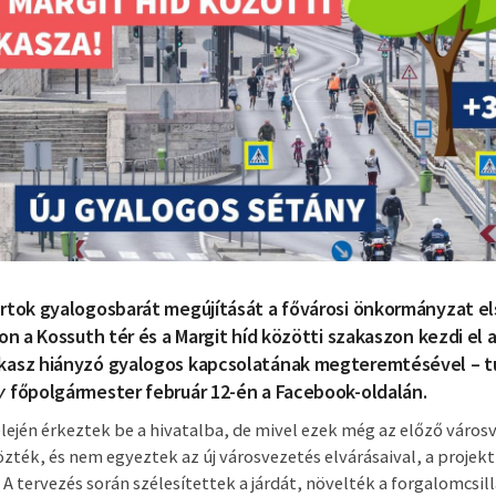
rtok gyalogosbarát megújítását a fővárosi önkormányzat el
ton a Kossuth tér és a Margit híd közötti szakaszon kezdi el 
kasz hiányzó gyalogos kapcsolatának megteremtésével – t
y
főpolgármester február 12-én a Facebook-oldalán.
elején érkeztek be a hivatalba, de mivel ezek még az előző város
zték, és nem egyeztek az új városvezetés elvárásaival, a projek
A tervezés során szélesítettek a járdát, növelték a forgalomcsil