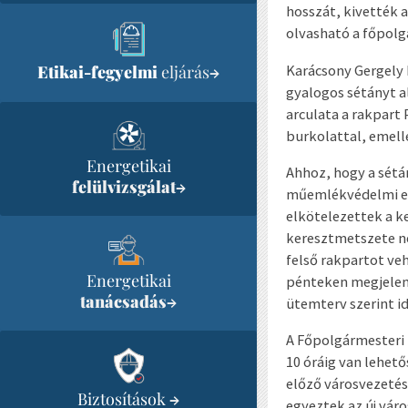
hosszát, kivették a
olvasható a főpol
Karácsony Gergely 
Etikai-fegyelmi
eljárás
→
gyalogos sétányt a
arculata a rakpart
burkolattal, emelle
Energetikai
Ahhoz, hogy a sétán
felülvizsgálat
→
műemlékvédelmi elő
elkötelezettek a k
keresztmetszete ne
felső rakpartot ve
Energetikai
pénteken megjelent
tanácsadás
→
ütemterv szerint id
A Főpolgármesteri 
10 óráig van lehet
előző városvezetés
Biztosítások
→
egyeztek az új váro