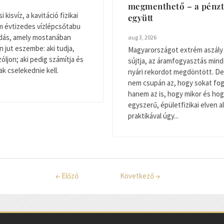
megmenthető – a pénz
 kisvíz, a kavitáció fizikai
együtt
m évtizedes vízlépcsőtabu
dás, amely mostanában
aug 3, 2026
 jut eszembe: aki tudja,
Magyarországot extrém aszály
szóljon; aki pedig számítja és
sújtja, az áramfogyasztás mind
ak cselekednie kell.
nyári rekordot megdöntött. De
nem csupán az, hogy sokat fo
hanem az is, hogy mikor és ho
egyszerű, épületfizikai elven a
praktikával úgy...
←
Előző
Következő
→