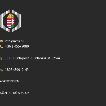
info@mmk.hu
+36 1 455-7080
1118 Budapest, Budaörsi út 125/A.
18084599-2-43
ADATVÉDELEM
KÖZÉRDEKŰ ADATOK