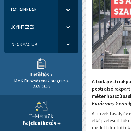
TAGJAINKNAK
ÜGYINTÉZÉS
INFORMÁCIÓK
Letöltés
→
A budapesti rakpa
MMK Elnökségének programja
2025-2029
pesti alsó rakpar
méter hosszú sza
Karácsony Gergel
A tervek tavaly év 
E-Mérnök
elképzeléseit tükrö
Bejelentkezés
→
mellett döntöttek. 