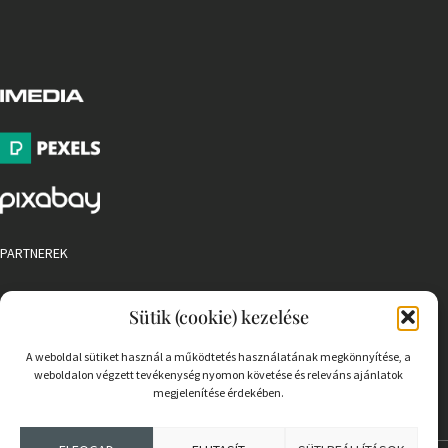
PARTNEREK
COOKIE SZABÁLYZAT
Sütik (cookie) kezelése
A weboldal sütiket használ a működtetés használatának megkönnyítése, a
weboldalon végzett tevékenység nyomon követése és releváns ajánlatok
megjelenítése érdekében.