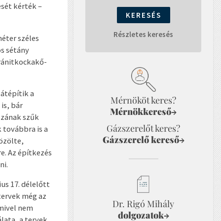
ését kérték –
Részletes keresés
méter széles
os sétány
gránitkockakő-
átépítik a
Mérnököt keres?
is, bár
Mérnökkereső
→
aszának szűk
Gázszerelőt keres?
 továbbra is a
Gázszerelő kereső
→
özölte,
e. Az építkezés
ni.
us 17. délelőtt
tervek még az
Dr. Rigó Mihály
 mivel nem
dolgozatok
→
lata, a tervek