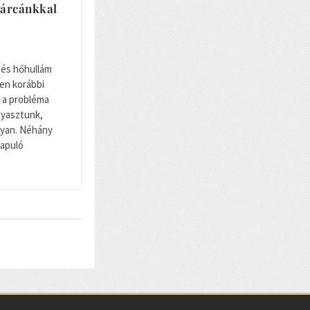
tárcánkkal
 és hőhullám
en korábbi
 a probléma
gyasztunk,
gyan. Néhány
lapuló