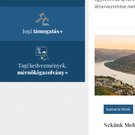
átterveztetése mel
Jogi
támogatás
→
Tagi kedvezmények,
mérnökigazolvány
→
kamarai hírek
Nekünk Mohá