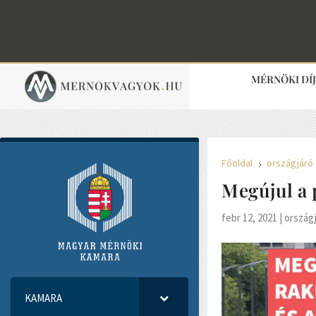
MÉRNÖKI DÍ
Főoldal
országjáró
5
Megújul a 
febr 12, 2021
|
ország
KAMARA