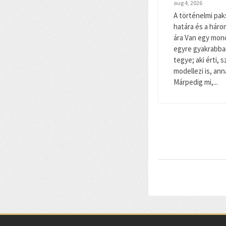
aug 4, 2026
A történelmi paksi
határa és a háro
ára Van egy mon
egyre gyakrabban
tegye; aki érti, 
modellezi is, ann
Márpedig mi,...