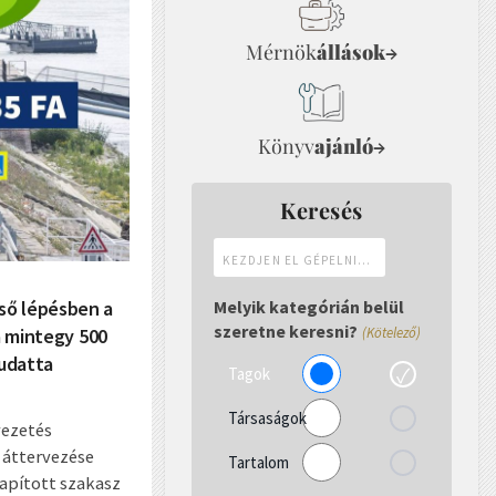
Mérnök
állások
→
Könyv
ajánló
→
Keresés
Kezdjen
el
gépelni...
ső lépésben a
Melyik kategórián belül
szeretne keresni?
a mintegy 500
(Kötelező)
udatta
Tagok
Társaságok
vezetés
t áttervezése
Tartalom
lapított szakasz