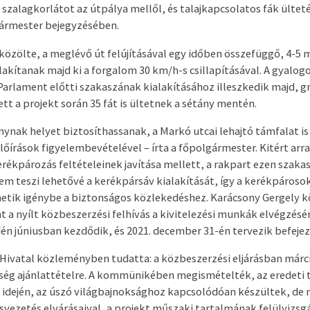
 szalagkorlátot az útpálya mellől, és talajkapcsolatos fák ültet
gármester bejegyzésében.
közölte, a meglévő út felújításával egy időben összefüggő, 4-5 
lakítanak majd ki a forgalom 30 km/h-s csillapításával. A gyalog
 Parlament előtti szakaszának kialakításához illeszkedik majd, 
tt a projekt során 35 fát is ültetnek a sétány mentén.
ynak helyet biztosíthassanak, a Markó utcai lehajtó támfalat is 
írások figyelembevételével – írta a főpolgármester. Kitért arra 
erékpározás feltételeinek javítása mellett, a rakpart ezen szak
m teszi lehetővé a kerékpársáv kialakítását, így a kerékpárosok
hetik igénybe a biztonságos közlekedéshez. Karácsony Gergely k
 a nyílt közbeszerzési felhívás a kivitelezési munkák elvégzésér
én júniusban kezdődik, és 2021. december 31-én tervezik befejez
Hivatal közleményben tudatta: a közbeszerzési eljárásban márci
őség ajánlattételre. A kommünikében megismételték, az eredeti 
 idején, az úszó világbajnoksághoz kapcsolódóan készültek, de
svezetés elvárásaival, a projekt műszaki tartalmának felülvizsgá