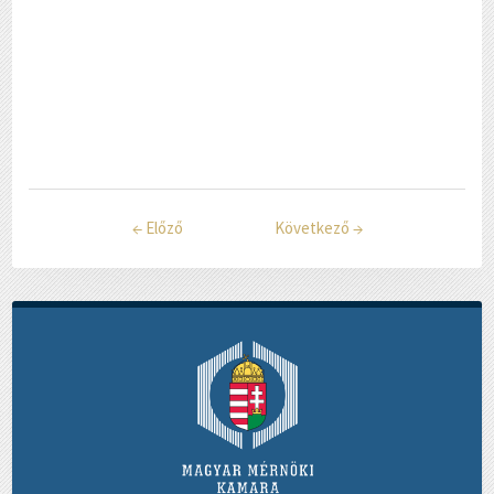
←
Előző
Következő
→