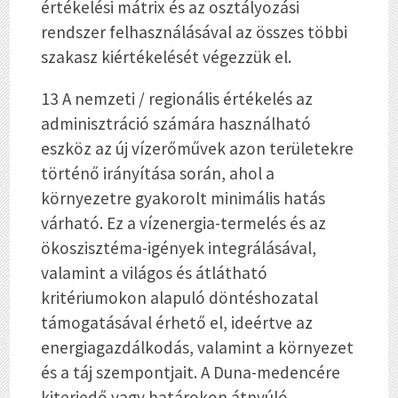
értékelési mátrix és az osztályozási
rendszer felhasználásával az összes többi
szakasz kiértékelését végezzük el.
13 A nemzeti / regionális értékelés az
adminisztráció számára használható
eszköz az új vízerőművek azon területekre
történő irányítása során, ahol a
környezetre gyakorolt minimális hatás
várható. Ez a vízenergia-termelés és az
ökoszisztéma-igények integrálásával,
valamint a világos és átlátható
kritériumokon alapuló döntéshozatal
támogatásával érhető el, ideértve az
energiagazdálkodás, valamint a környezet
és a táj szempontjait. A Duna-medencére
kiterjedő vagy határokon átnyúló