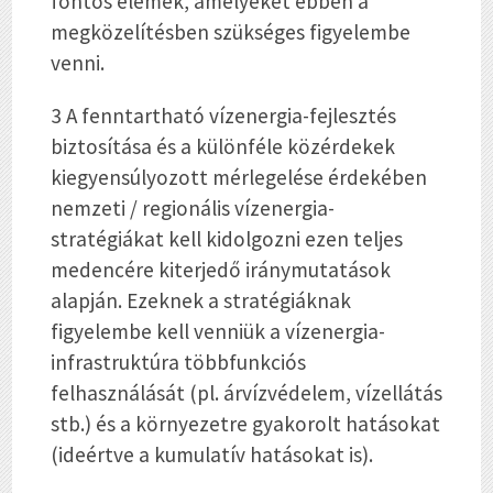
fontos elemek, amelyeket ebben a
megközelítésben szükséges figyelembe
venni.
3 A fenntartható vízenergia-fejlesztés
biztosítása és a különféle közérdekek
kiegyensúlyozott mérlegelése érdekében
nemzeti / regionális vízenergia-
stratégiákat kell kidolgozni ezen teljes
medencére kiterjedő iránymutatások
alapján. Ezeknek a stratégiáknak
figyelembe kell venniük a vízenergia-
infrastruktúra többfunkciós
felhasználását (pl. árvízvédelem, vízellátás
stb.) és a környezetre gyakorolt hatásokat
(ideértve a kumulatív hatásokat is).