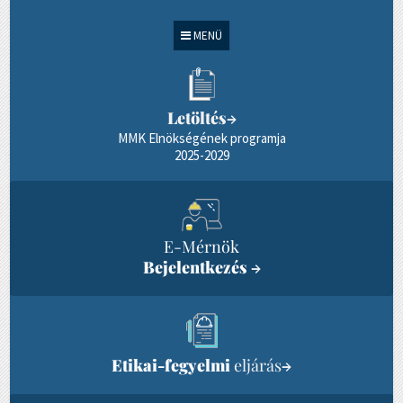
MENÜ
Letöltés
→
MMK Elnökségének programja
2025-2029
E-Mérnök
Bejelentkezés
→
Etikai-fegyelmi
eljárás
→