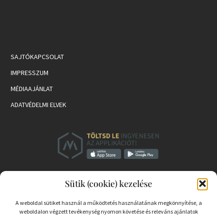
SAJTÓKAPCSOLAT
IMPRESSZUM
MÉDIAAJÁNLAT
ADATVÉDELMI ELVEK
Sütik (cookie) kezelése
A weboldal sütiket használ a működtetés használatának megkönnyítése, a
weboldalon végzett tevékenység nyomon követése és releváns ajánlatok