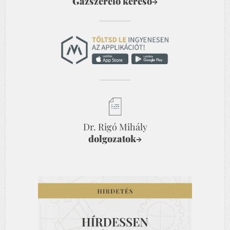
Gázszerelő kereső
→
Dr. Rigó Mihály
dolgozatok
→