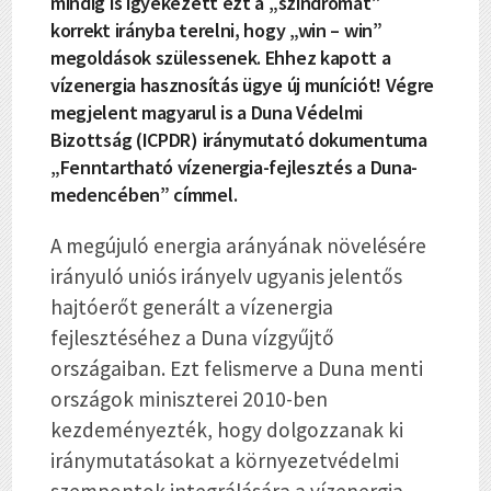
mindig is igyekezett ezt a „szindrómát”
korrekt irányba terelni, hogy „win – win”
megoldások szülessenek. Ehhez kapott a
vízenergia hasznosítás ügye új muníciót! Végre
megjelent magyarul is a Duna Védelmi
Bizottság (ICPDR) iránymutató dokumentuma
„Fenntartható vízenergia-fejlesztés a Duna-
medencében” címmel.
A megújuló energia arányának növelésére
irányuló uniós irányelv ugyanis jelentős
hajtóerőt generált a vízenergia
fejlesztéséhez a Duna vízgyűjtő
országaiban. Ezt felismerve a Duna menti
országok miniszterei 2010-ben
kezdeményezték, hogy dolgozzanak ki
iránymutatásokat a környezetvédelmi
szempontok integrálására a vízenergia-