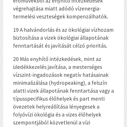
erőművekből az enyhítő intézkedések
végrehajtása miatt adódó vízenergia-
termelési veszteségek kompenzálhatók.
19 A halvándorlás és az ökológiai vízhozam
biztosítása a vizek ökológiai állapotának
fenntartását és javítását célzó prioritás.
20 Más enyhítő intézkedések, mint az
üledékkezelés javítása, a mesterséges
vízszint-ingadozások negatív hatásainak
minimalizálása (hydropeaking), a felszín
alatti vizek állapotának fenntartása vagy a
típusspecifikus élőhelyek és part menti
övezetek helyreállítása lényegesek a
folyóvízi ökológia és a vizes élőhelyek
szempontjából közvetlenül a vízi