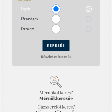
Tagok
Társaságok
Tartalom
Részletes keresés
Mérnököt keres?
Mérnökkereső
→
Gázszerelőt keres?