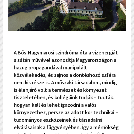
A Bős-Nagymarosi szindróma óta a vízenergiát
a sátán művével azonosítja Magyarországon a
hazug propagandával manipulált
közvélekedés, és sajnos a döntéshozó szféra
nem kis része is. A műszaki társadalom, mindig
is élenjáró volt a természet és környezet
tiszteletében, és kollégáink tudják – tudták,
hogyan kell és lehet igazodni a valós
környezethez, persze az adott kor technikai –
tudományos eszközeinek és társadalmi
elvárásainak a függvényében. Így a mérnökség