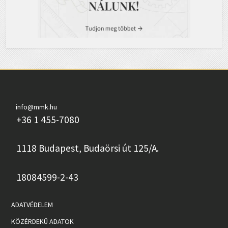
info@mmk.hu
+36 1 455-7080
1118 Budapest, Budaörsi út 125/A.
18084599-2-43
ADATVÉDELEM
KÖZÉRDEKŰ ADATOK