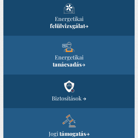
Energetikai
felülvizsgálat
→
Energetikai
tanácsadás
→
Biztosítások
→
Jogi
támogatás
→