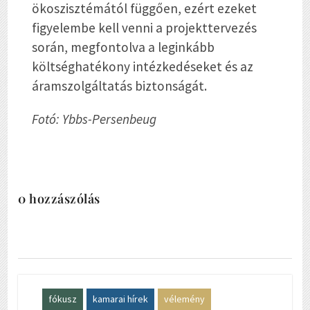
ökoszisztémától függően, ezért ezeket
figyelembe kell venni a projekttervezés
során, megfontolva a leginkább
költséghatékony intézkedéseket és az
áramszolgáltatás biztonságát.
Fotó: Ybbs-Persenbeug
0 hozzászólás
fókusz
kamarai hírek
vélemény