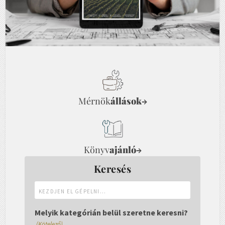
Mérnök
állások
→
Könyv
ajánló
→
Keresés
Kezdjen
el
gépelni...
Melyik kategórián belül szeretne keresni?
(Kötelező)