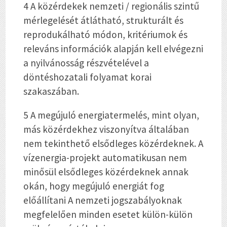
4 A közérdekek nemzeti / regionális szintű
mérlegelését átlátható, strukturált és
reprodukálható módon, kritériumok és
releváns információk alapján kell elvégezni
a nyilvánosság részvételével a
döntéshozatali folyamat korai
szakaszában.
5 A megújuló energiatermelés, mint olyan,
más közérdekhez viszonyítva általában
nem tekinthető elsődleges közérdeknek. A
vízenergia-projekt automatikusan nem
minősül elsődleges közérdeknek annak
okán, hogy megújuló energiát fog
előállítani A nemzeti jogszabályoknak
megfelelően minden esetet külön-külön