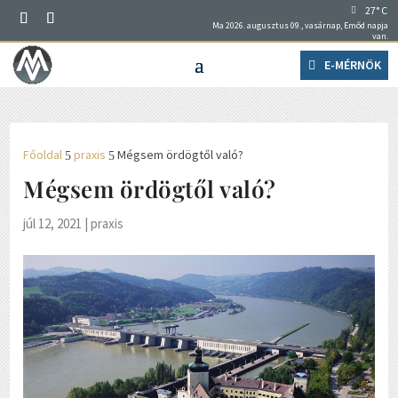
27° C
Ma 2026. augusztus 09., vasárnap, Emőd napja
van.
E-MÉRNÖK
Főoldal
praxis
Mégsem ördögtől való?
5
5
Mégsem ördögtől való?
júl 12, 2021
|
praxis