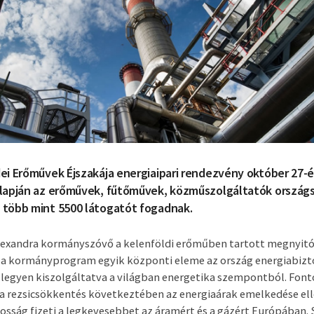
dei Erőművek Éjszakája energiaipari rendezvény október 27-é
 alapján az erőművek, fűtőművek, közműszolgáltatók ország
 több mint 5500 látogatót fogadnak.
Alexandra kormányszóvő a kelenföldi erőműben tartott megnyit
 a kormányprogram egyik központi eleme az ország energiabizt
 legyen kiszolgáltatva a világban energetika szempontból. Fo
a rezsicsökkentés következtében az energiaárak emelkedése el
kosság fizeti a legkevesebbet az áramért és a gázért Európában. 