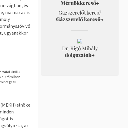
Mérnökkereső
→
 országban, és
Gázszerelőt keres?
e, ma már az is
Gázszerelő kereső
→
omoly
 kormányszóvivő
tt, ugyanakkor
Dr. Rigó Mihály
dolgozatok
→
Hivatal elnöke
földi Erőműben
 mintegy 70
l (MEKH) elnöke
 minden
ágot is
ngsúlyozta, az