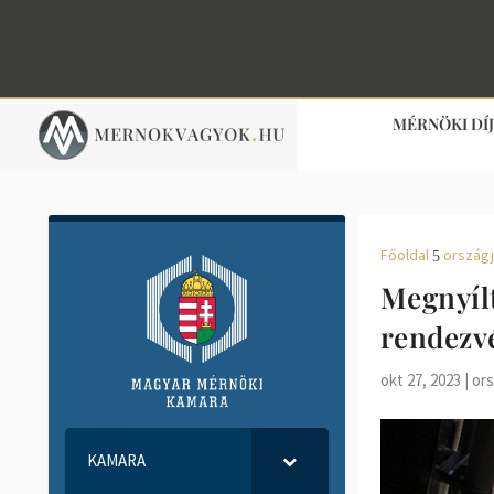
MÉRNÖKI DÍ
Főoldal
országj
5
Megnyílt
rendezv
okt 27, 2023
|
ors
KAMARA