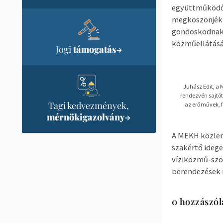
együttműködő 
megköszönjék a
gondoskodnak 
közműellátásá
Jogi
támogatás
→
Juhász Edit, a 
rendezvén sajtót
Tagi kedvezmények,
az erőművek, f
mérnökigazolvány
→
A MEKH közlemé
szakértő ideg
víziközmű-szo
berendezések 
0 hozzászól