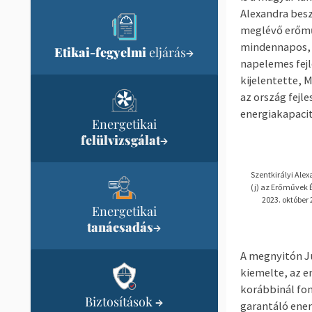
Alexandra besz
meglévő erőműv
mindennapos, h
Etikai-fegyelmi
eljárás
→
napelemes fejl
kijelentette, 
az ország fejl
energiakapacit
Energetikai
felülvizsgálat
→
Szentkirályi Ale
(j) az Erőművek 
2023. október
Energetikai
tanácsadás
→
A megnyitón J
kiemelte, az e
korábbinál fon
Biztosítások
→
garantáló ener