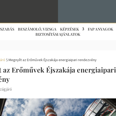
JSZABÁS
BESZÁMOLÓ, VIZSGA
KÉPZÉSEK
FAP ANYAGOK
BIZTOSÍTÁSI AJÁNLATOK
áró
Megnyílt az Erőművek Éjszakája energiaipari rendezvény
5
 az Erőművek Éjszakája energiaipar
ény
zágjáró