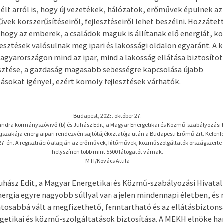
élt arról is, hogy új vezetékek, hálózatok, erőművek épülnek az
ek korszerűsítéseiről, fejlesztéseiről lehet beszélni. Hozzátett
ogy az emberek, a családok maguk is állítanak elő energiát, k
esztések valósulnak meg ipari és lakossági oldalon egyaránt. A
Magyarországon mind az ipar, mind a lakosság ellátása biztosíto
esztése, a gazdaság magasabb sebességre kapcsolása újabb
ásokat igényel, ezért komoly fejlesztések várhatók.
Budapest, 2023. október 27.
xandra kormányszóvivő (b) és Juhász Edit, a Magyar Energetikai és Közmű-szabályozási 
Éjszakája energiaipari rendezvén sajtótájékoztatója után a Budapesti Erőmű Zrt. Kelen
 27-én. A regisztráció alapján az erőművek, fűtőművek, közműszolgáltatók országszerte
helyszínen több mint 5500 látogatót várnak.
MTI/Kovács Attila
uhász Edit, a Magyar Energetikai és Közmű-szabályozási Hivata
nergia egyre nagyobb súllyal van a jelen mindennapi életben, és
tosabbá vált a megfizethető, fenntartható és az ellátásbiztons
getikai és közmű-szolgáltatások biztosítása. A MEKH elnöke ha