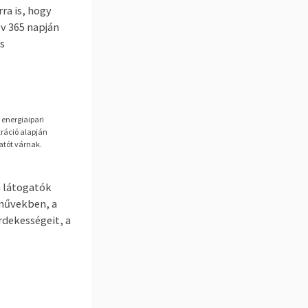
ra is, hogy
v 365 napján
s
 energiaipari
tráció alapján
atót várnak.
a látogatók
művekben, a
dekességeit, a