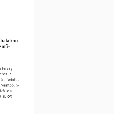
 balatoni
özmű-
i térség
éhez, a
iárd forintba
 forintból, 5-
özölte a
t. (DRV)