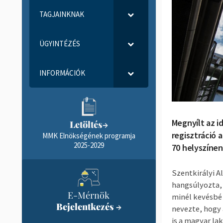
TAGJAINKNAK
ÜGYINTÉZÉS
INFORMÁCIÓK
Megnyílt az i
Letöltés
→
regisztráció
MMK Elnökségének programja
2025-2029
70 helyszínen
Szentkirályi 
hangsúlyozta,
E-Mérnök
minél kevésbé
Bejelentkezés
→
nevezte, hogy 
is a magyar la