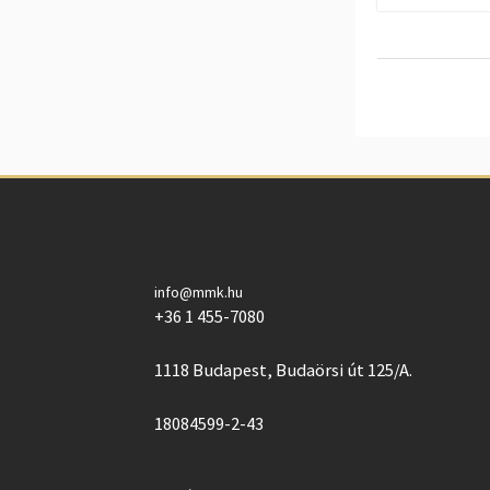
info@mmk.hu
+36 1 455-7080
1118 Budapest, Budaörsi út 125/A.
18084599-2-43