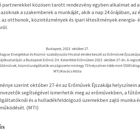
partnerekkel közösen tarott rendezvény egyben alkalmat ad ar
zoknak a szakemberek a munkáját, akik a nap 24 órájában, az é
az otthonok, közintézmények és ipari létesítmények energia- é
ról.
Budapest, 2023. október 27.
Magyar Energetikai és Közmű-szabályozási Hivatal elnöke beszél az Erőművek Éjszakája
ájékoztatóján a Budapesti Erőmű Zrt. Kelenföldi Erőműben 2023. október 27-én. A regisz
űtőművek, közműszolgáltatók országszerte mintegy 70 helyszínen több mint 5500 látog
MTI/Kovács Attila
nye szerint október 27-én az Erőművek Éjszakája helyszínein 
envezetők segítségével ismerhetik meg az erőművekben, a fűtő
lgáltatóknál és a hulladékfeldolgozó üzemekben zajló munka ér
működését. (MTI)
ás