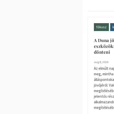
fókusz
k
A Duna jö
eszközökr
dönteni
aug 8, 2026
Az elmúlt na
meg, mintha
álláspontoka
jövőjéről. V
megítélésébe
jelentős rés
alkalmazand
megítélésébe