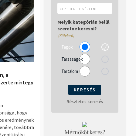
Kezdjen
el
gépelni...
Melyik kategórián belül
szeretne keresni?
(Kötelező)
Tagok
Társaságok
Tartalom
n, a
szerte mintegy
Részletes keresés
ón
onsága, hogy
ntos eredménynek
lenére, továbbra
Mérnököt keres?
Szentkirályi