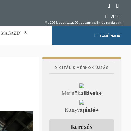
21° C
Ma 2026. augusztus 09., vasárnap, Emőd napja van.
MAGAZIN
E-MÉRNÖK
DIGITÁLIS MÉRNÖK ÚJSÁG
i
Mérnök
állások
→
Könyv
ajánló
→
Keresés