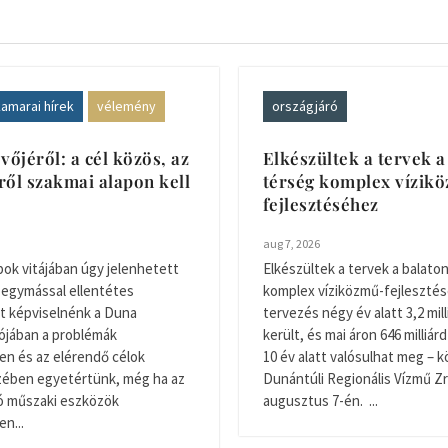
amarai hírek
vélemény
országjáró
vőjéről: a cél közös, az
Elkészültek a tervek a
ől szakmai alapon kell
térség komplex vízik
fejlesztéséhez
aug 7, 2026
pok vitájában úgy jelenhetett
Elkészültek a tervek a balaton
 egymással ellentétes
komplex víziközmű-fejlesztés
t képviselnénk a Duna
tervezés négy év alatt 3,2 mill
alójában a problémák
került, és mai áron 646 milliárd
n és az elérendő célok
10 év alatt valósulhat meg – k
zében egyetértünk, még ha az
Dunántúli Regionális Vízmű Zr
ó műszaki eszközök
augusztus 7-én. ...
n...