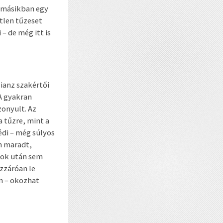
y másikban egy
tlen tűzeset
– de még itt is
lianz szakértői
A gyakran
zonyult. Az
 tűzre, mint a
di – még súlyos
n maradt,
sok után sem
zzáróan le
án – okozhat