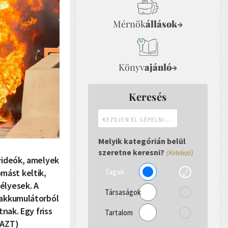
Mérnök
állások
→
Könyv
ajánló
→
Keresés
Kezdjen
el
gépelni...
Melyik kategórián belül
szeretne keresni?
(Kötelező)
 videók, amelyek
Tagok
mást keltik,
élyesek. A
Társaságok
 akkumulátorból
nak. Egy friss
Tartalom
(AZT)