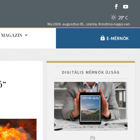
29° C
Ma 2026. augusztus 05., szerda, Krisztina napja van.
MAGAZIN
E-MÉRNÖK
DIGITÁLIS MÉRNÖK ÚJSÁG
ó”