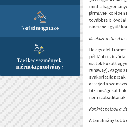
mint a hagyományos
járművek körében i
továbbra is jóval 
nincsenek gyúlékon
Jogi
támogatás
→
Mi okozhat tüzet a
Ha egy elektromos 
például rövidzárla
Tagi kedvezmények,
esetek között egye
mérnökigazolvány
→
runaway), vagyis az
gyakorlatilag csak
átterjed a szomszé
biztonságosabbak: 
nem szabadítanak f
Konkrét példák a vi
A tanulmány több e