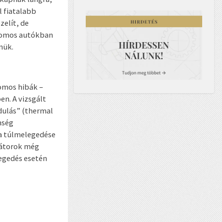
l fiatalabb
zelít, de
tromos autókban
nük.
romos hibák –
en. A vizsgált
dulás” (thermal
nség
la túlmelegedése
látorok még
egedés esetén