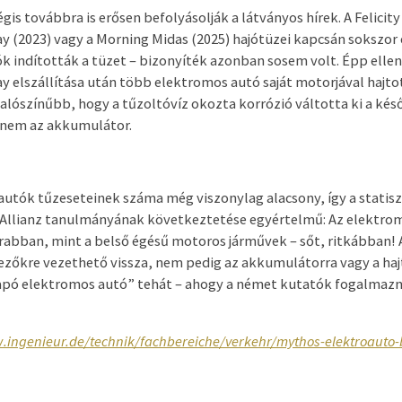
s továbbra is erősen befolyásolják a látványos hírek. A Felicity 
 (2023) vagy a Morning Midas (2025) hajótüzei kapcsán sokszor 
k indították a tüzet – bizonyíték azonban sosem volt. Épp ellen
elszállítása után több elektromos autó saját motorjával hajtott
valószínűbb, hogy a tűzoltóvíz okozta korrózió váltotta ki a kés
 nem az akkumulátor.
autók tűzeseteinek száma még viszonylag alacsony, így a statis
 Allianz tanulmányának következtetése egyértelmű: Az elektr
rabban, mint a belső égésű motoros járművek – sőt, ritkábban! 
ezőkre vezethető vissza, nem pedig az akkumulátorra vagy a hajt
apó elektromos autó” tehát – ahogy a német kutatók fogalmazn
.ingenieur.de/technik/fachbereiche/verkehr/mythos-elektroauto