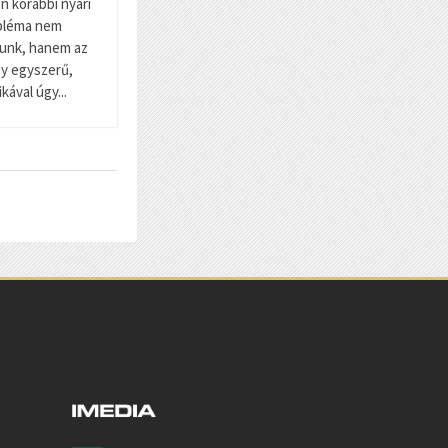
n korábbi nyári
obléma nem
tunk, hanem az
ny egyszerű,
kával úgy...