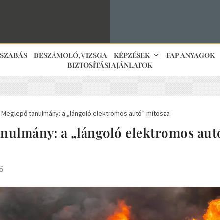
JSZABÁS
BESZÁMOLÓ, VIZSGA
KÉPZÉSEK
FAP ANYAGOK
BIZTOSÍTÁSI AJÁNLATOK
Meglepő tanulmány: a „lángoló elektromos autó” mítosza
5
nulmány: a „lángoló elektromos aut
tő