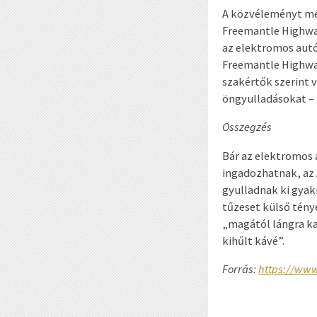
A közvéleményt mégi
Freemantle Highway
az elektromos autó
Freemantle Highway 
szakértők szerint 
öngyulladásokat –
Összegzés
Bár az elektromos 
ingadozhatnak, az
gyulladnak ki gyak
tűzeset külső tény
„magától lángra k
kihűlt kávé”.
Forrás:
https://www