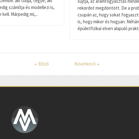
zembe: aki tudja, tegye; aki
sújtja, az áramfogyasztás minde
pedig számítja és modellezi is,
rekordot megdöntött. De a pr
kell. Márpedig mi,...
csupán az, hogy sokat fogyasz
is, hogy mikor és hogyan. Néhá
épületfizikai elven alapuló prakti
←
Előző
Következő
→