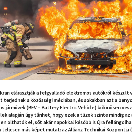
kran elárasztják a felgyulladó elektromos autókról készült
t terjednek a közösségi médiában, és sokakban azt a benyo
s járművek (BEV – Battery Electric Vehicle) különösen vesz
lek alapján úgy tűnhet, hogy ezek a tüzek szinte mindig az
en olthatók el, sőt akár napokkal később is újra fellángolhat
 teljesen más képet mutat: az Allianz Technikai Központja 