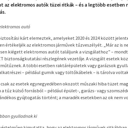
t az elektromos autók tüzei ritkák – és a legtöbb esetben
ás.
 elektromos autó
iztosítási kárt elemeztek, amelyeket 2020 és 2024 között jelente
ven értékeljék az elektromos járművek tűzveszélyét. „Már az is n
sen kiégett elektromos autót találjunk a vizsgálathoz” – mondt
T biztonságkutatási részlegének vezetője. A vizsgált esetek kö
árműtűznek. A többi esetben raktárépületek vagy garázsok gyulla
lkatrészei – például gumik vagy töltőkábelek – is tárolva voltak
: csak az esetek egynegyedében okozott műszaki hiba tüzet ma
a tűz külső forrásból – például épület-, garázs- vagy szomszéd
ándékos gyújtogatás történt; a maradék esetekben az ok nem v
abban gyulladnak ki
gyértelműen kimutatta, hogy az elektromos járművek ritkábban