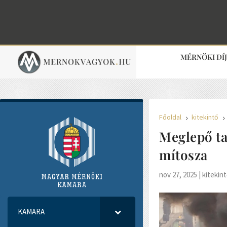
MÉRNÖKI DÍ
Főoldal
kitekintő
5
Meglepő ta
mítosza
nov 27, 2025
|
kitekin
KAMARA