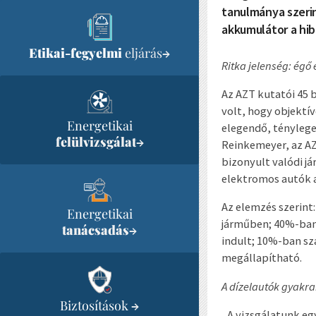
tanulmánya szerin
akkumulátor a hib
Etikai-fegyelmi
eljárás
→
Ritka jelenség: égő
Az AZT kutatói 45 b
volt, hogy objektí
Energetikai
elegendő, ténylege
felülvizsgálat
→
Reinkemeyer, az AZ
bizonyult valódi j
elektromos autók a
Az elemzés szerint
Energetikai
járműben; 40%-ban 
tanácsadás
→
indult; 10%-ban sz
megállapítható.
A dízelautók gyakr
Biztosítások
→
„A vizsgálatunk e