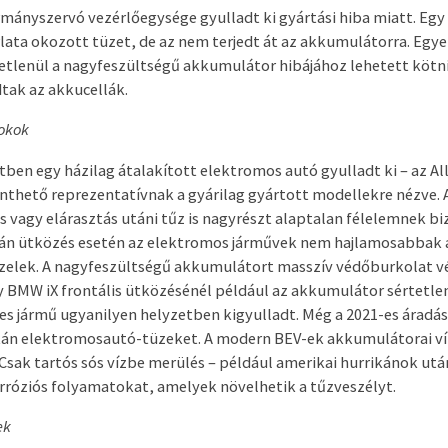
mányszervó vezérlőegysége gyulladt ki gyártási hiba miatt. Eg
lata okozott tüzet, de az nem terjedt át az akkumulátorra. Egye
etlenül a nagyfeszültségű akkumulátor hibájához lehetett kötni 
tak az akkucellák.
 okok
ben egy házilag átalakított elektromos autó gyulladt ki – az Al
inthető reprezentatívnak a gyárilag gyártott modellekre nézve. 
 vagy elárasztás utáni tűz is nagyrészt alaptalan félelemnek bi
pján ütközés esetén az elektromos járművek nem hajlamosabbak a
zelek. A nagyfeszültségű akkumulátort masszív védőburkolat vé
gy BMW iX frontális ütközésénél például az akkumulátor sértetle
s jármű ugyanilyen helyzetben kigyulladt. Még a 2021-es áradá
tán elektromosautó-tüzeket. A modern BEV-ek akkumulátorai ví
 Csak tartós sós vízbe merülés – például amerikai hurrikánok ut
róziós folyamatokat, amelyek növelhetik a tűzveszélyt.
ek