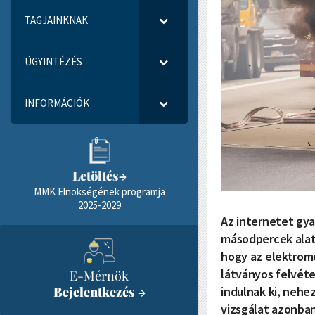
TAGJAINKNAK
ÜGYINTÉZÉS
INFORMÁCIÓK
Letöltés
→
MMK Elnökségének programja
2025-2029
Az internetet gya
másodpercek alat
hogy az elektromo
látványos felvéte
E-Mérnök
indulnak ki, nehez
Bejelentkezés
→
vizsgálat azonban