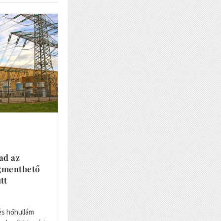
ad az
gmenthető
tt
és hőhullám