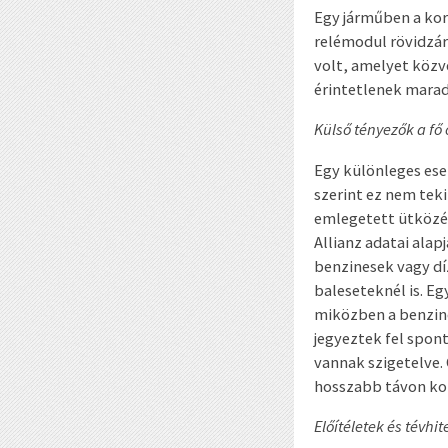
Egy járműben a kor
relémodul rövidzár
volt, amelyet közv
érintetlenek marad
Külső tényezők a fő
Egy különleges eset
szerint ez nem tek
emlegetett ütközés
Allianz adatai ala
benzinesek vagy dí
baleseteknél is. E
miközben a benzine
jegyeztek fel spon
vannak szigetelve.
hosszabb távon kor
Előítéletek és tévhit