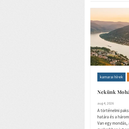
kamarai hírek
Nekünk Mohác
aug 4, 2026
A történelmi paksi 
határa és a három
Van egy mondás,