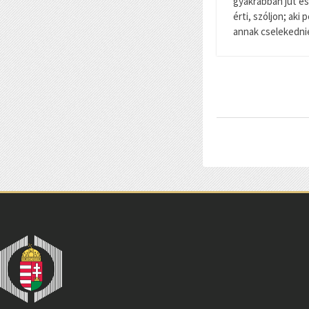
gyakrabban jut es
érti, szóljon; aki 
annak cselekednie 