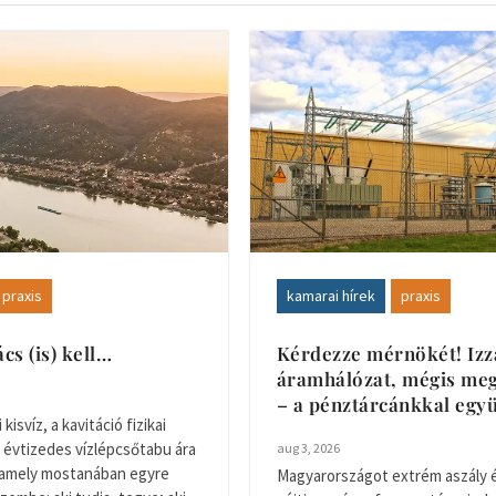
praxis
kamarai hírek
praxis
s (is) kell…
Kérdezze mérnökét! Izz
áramhálózat, mégis me
– a pénztárcánkkal együ
kisvíz, a kavitáció fizikai
 évtizedes vízlépcsőtabu ára
aug 3, 2026
 amely mostanában egyre
Magyarországot extrém aszály 