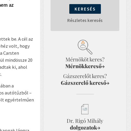
 nem az
Részletes keresés
ttek be. A cél az
ehéz volt, hogy
a Carsten
Mérnököt keres?
zül mindössze 20
Mérnökkereső
→
dtak ki, ahol
.
Gázszerelőt keres?
Gázszerelő kereső
→
gában a
os autótűzből –
olt egyértelműen
Dr. Rigó Mihály
dolgozatok
→
 kapnak lángra,