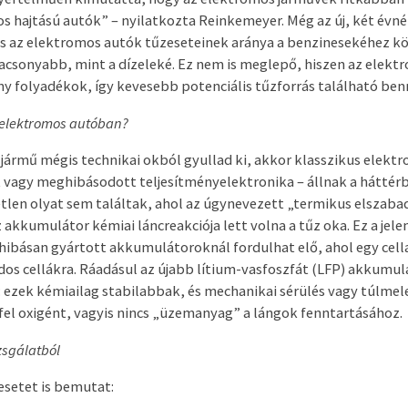
 hajtású autók” – nyilatkozta Reinkemeyer. Még az új, két évné
s az elektromos autók tűzeseteinek aránya a benzinesekéhez kö
alacsonyabb, mint a dízeleké. Ez nem is meglepő, hiszen az elek
y folyadékok, így kevesebb potenciális tűzforrás található ben
z elektromos autóban?
jármű mégis technikai okból gyullad ki, akkor klasszikus elekt
t vagy meghibásodott teljesítményelektronika – állnak a háttérb
tlen olyat sem találtak, ahol az úgynevezett „termikus elszaba
 akkumulátor kémiai láncreakciója lett volna a tűz oka. Ez a jele
 hibásan gyártott akkumulátoroknál fordulhat elő, ahol egy cel
dos cellákra. Ráadásul az újabb lítium-vasfoszfát (LFP) akkumu
ezek kémiailag stabilabbak, és mechanikai sérülés vagy túlmel
el oxigént, vagyis nincs „üzemanyag” a lángok fenntartásához.
zsgálatból
setet is bemutat: