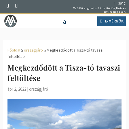
39° C
Ma 2026. augusztus 06., csütörtök, Berta és
Bettina napja van.
E-MÉRNÖK
Főoldal
országjáró
Megkezdődött a Tisza-tó tavaszi
5
5
feltöltése
Megkezdődött a Tisza-tó tavaszi
feltöltése
ápr 2, 2022
|
országjáró