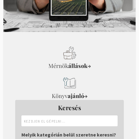
Mérnök
állások
→
Könyv
ajánló
→
Keresés
Kezdjen
el
gépelni...
Melyik kategórián belül szeretne keresni?