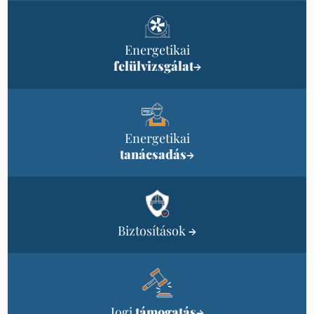
Energetikai
felülvizsgálat
→
Energetikai
tanácsadás
→
Biztosítások
→
Jogi
támogatás
→