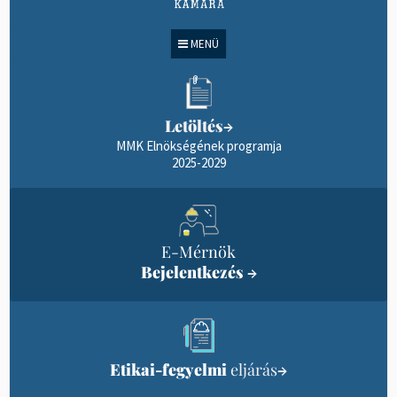
MENÜ
Letöltés
→
MMK Elnökségének programja
2025-2029
E-Mérnök
Bejelentkezés
→
Etikai-fegyelmi
eljárás
→