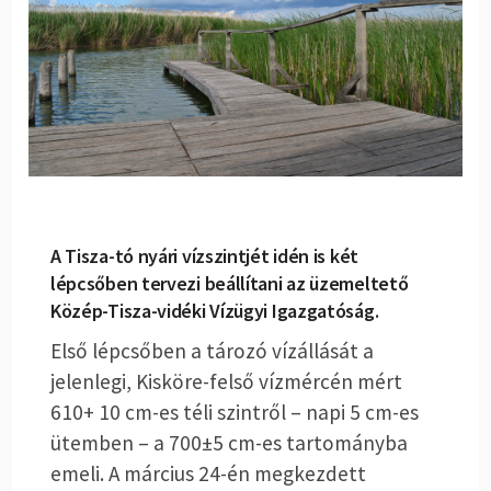
A Tisza-tó nyári vízszintjét idén is két
lépcsőben tervezi beállítani az üzemeltető
Közép-Tisza-vidéki Vízügyi Igazgatóság.
Első lépcsőben a tározó vízállását a
jelenlegi, Kisköre-felső vízmércén mért
610+ 10 cm-es téli szintről – napi 5 cm-es
ütemben – a 700±5 cm-es tartományba
emeli. A március 24-én megkezdett