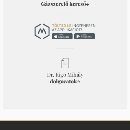
Gázszerelő kereső
→
Dr. Rigó Mihály
dolgozatok
→