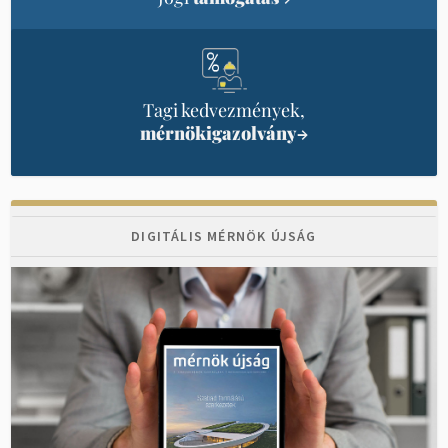
Tagi kedvezmények,
mérnökigazolvány
→
DIGITÁLIS MÉRNÖK ÚJSÁG