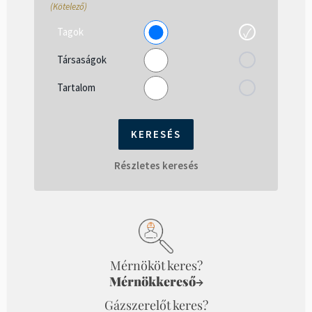
(Kötelező)
Tagok
Társaságok
Tartalom
Részletes keresés
Mérnököt keres?
Mérnökkereső
→
Gázszerelőt keres?