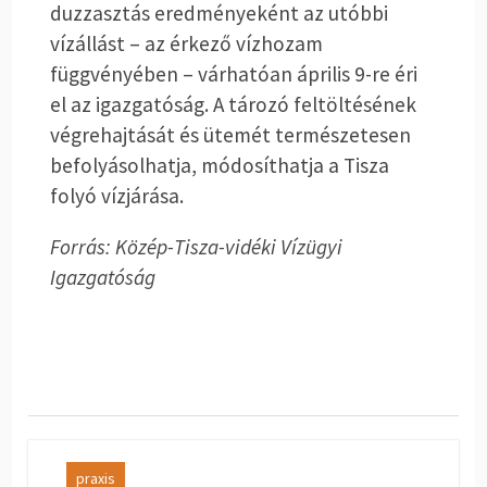
duzzasztás eredményeként az utóbbi
vízállást – az érkező vízhozam
függvényében – várhatóan április 9-re éri
el az igazgatóság. A tározó feltöltésének
végrehajtását és ütemét természetesen
befolyásolhatja, módosíthatja a Tisza
folyó vízjárása.
Forrás: Közép-Tisza-vidéki Vízügyi
Igazgatóság
praxis