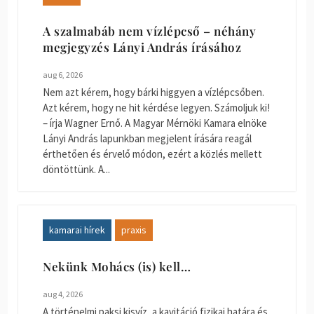
A szalmabáb nem vízlépcső – néhány
megjegyzés Lányi András írásához
aug 6, 2026
Nem azt kérem, hogy bárki higgyen a vízlépcsőben.
Azt kérem, hogy ne hit kérdése legyen. Számoljuk ki!
– írja Wagner Ernő. A Magyar Mérnöki Kamara elnöke
Lányi András lapunkban megjelent írására reagál
érthetően és érvelő módon, ezért a közlés mellett
döntöttünk. A...
kamarai hírek
praxis
Nekünk Mohács (is) kell…
aug 4, 2026
A történelmi paksi kisvíz, a kavitáció fizikai határa és