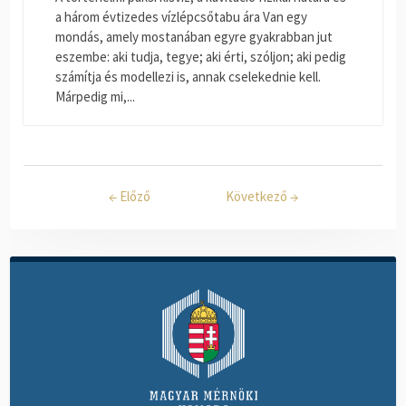
a három évtizedes vízlépcsőtabu ára Van egy
mondás, amely mostanában egyre gyakrabban jut
eszembe: aki tudja, tegye; aki érti, szóljon; aki pedig
számítja és modellezi is, annak cselekednie kell.
Márpedig mi,...
←
Előző
Következő
→