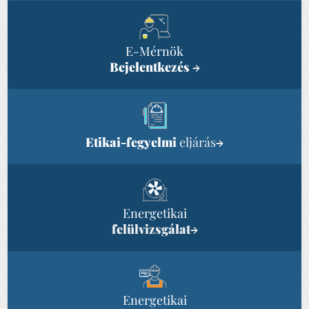
E-Mérnök
Bejelentkezés
→
Etikai-fegyelmi
eljárás
→
Energetikai
felülvizsgálat
→
Energetikai