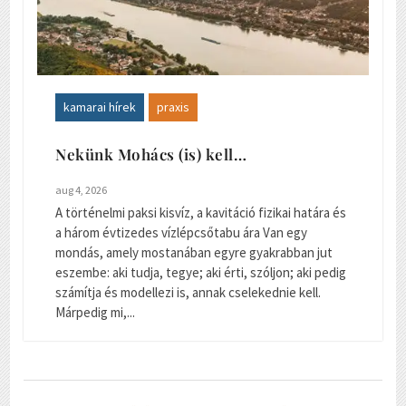
kamarai hírek
praxis
Nekünk Mohács (is) kell…
aug 4, 2026
A történelmi paksi kisvíz, a kavitáció fizikai határa és
a három évtizedes vízlépcsőtabu ára Van egy
mondás, amely mostanában egyre gyakrabban jut
eszembe: aki tudja, tegye; aki érti, szóljon; aki pedig
számítja és modellezi is, annak cselekednie kell.
Márpedig mi,...