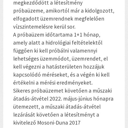
megkezdődött a létesítmény
próbaüzeme, amikortól már a kidolgozott,
elfogadott üzemrendnek megfelelően
vízszintemelésre kerül sor.
A próbaüzem időtartama 1+1 hónap,
amely alatt a hidrológiai feltételektől
függően ki kell próbálni valamennyi
lehetséges üzemmódot, üzemrendet, el
kell végezni a hatásterületen hozzájuk
kapcsolódó méréseket, és a végén ki kell
értékelni a mérési eredményeket.
Sikeres próbaüzemet követően a műszaki
átadás-átvétel 2022. május-június hónapra
ütemezett, a műszaki átadás-átvétel
lezárását követően a létesítményt a
kivitelező Mosoni-Duna 2017