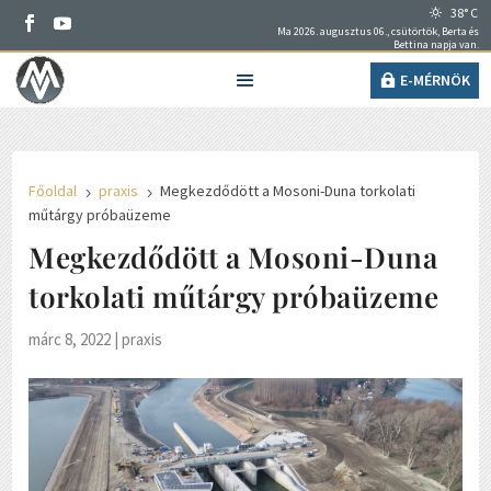
38° C
Ma 2026. augusztus 06., csütörtök, Berta és
Bettina napja van.
E-MÉRNÖK
Főoldal
praxis
Megkezdődött a Mosoni-Duna torkolati
5
5
műtárgy próbaüzeme
Megkezdődött a Mosoni-Duna
torkolati műtárgy próbaüzeme
márc 8, 2022
|
praxis