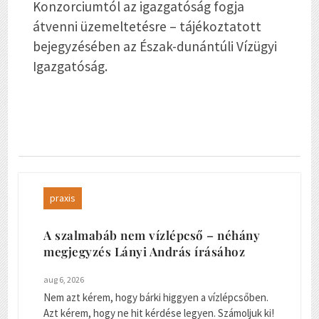
Konzorciumtól az igazgatóság fogja
átvenni üzemeltetésre – tájékoztatott
bejegyzésében az Észak-dunántúli Vízügyi
Igazgatóság.
praxis
A szalmabáb nem vízlépcső – néhány
megjegyzés Lányi András írásához
aug 6, 2026
Nem azt kérem, hogy bárki higgyen a vízlépcsőben.
Azt kérem, hogy ne hit kérdése legyen. Számoljuk ki!