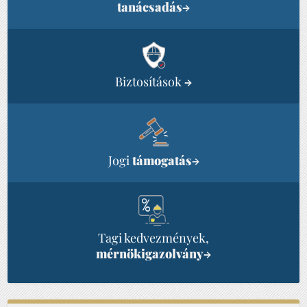
tanácsadás
→
Biztosítások
→
Jogi
támogatás
→
Tagi kedvezmények,
mérnökigazolvány
→