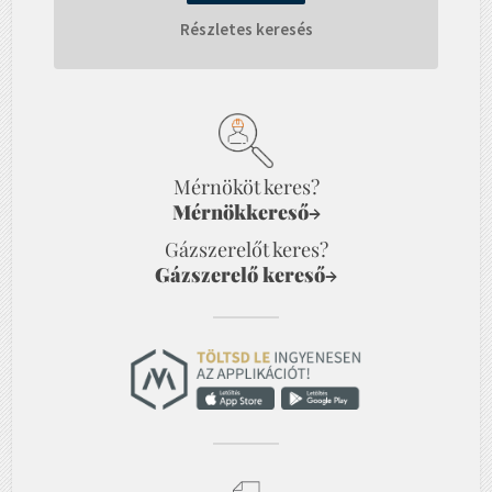
Részletes keresés
Mérnököt keres?
Mérnökkereső
→
Gázszerelőt keres?
Gázszerelő kereső
→