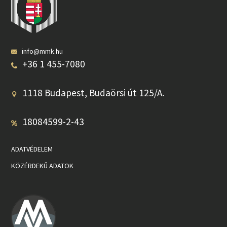
info@mmk.hu
+36 1 455-7080
1118 Budapest, Budaörsi út 125/A.
18084599-2-43
ADATVÉDELEM
KÖZÉRDEKŰ ADATOK