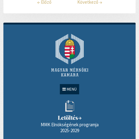
←
Előző
Következő
→
MENÜ
Letöltés
→
MMK Elnökségének programja
2025-2029