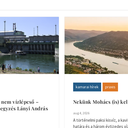
kamarai hírek
praxis
 nem vízlépcső –
Nekünk Mohács (is) ke
egyzés Lányi András
aug 4, 2026
A történelmi paksi kisvíz, a kavi
határa és a három évtizedes v