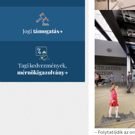
Jogi
támogatás
→
Tagi kedvezmények,
mérnökigazolvány
→
– Folytatódik az or