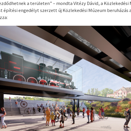
dődhetnek a területen” – mondta Vitézy Dávid, a Közlekedés
st építési engedélyt szerzett új Közlekedési Múzeum beruházás
zza: