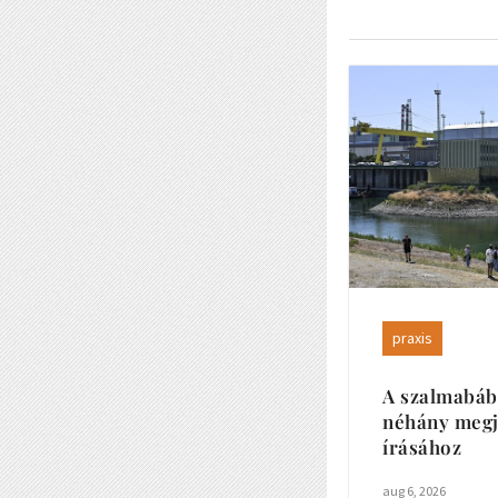
praxis
A szalmabáb
néhány megj
írásához
aug 6, 2026