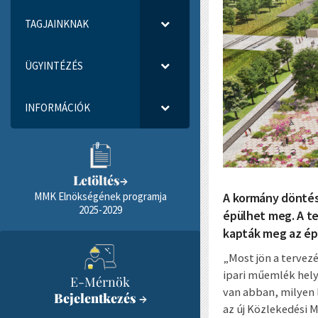
TAGJAINKNAK
ÜGYINTÉZÉS
INFORMÁCIÓK
Letöltés
→
A kormány dönté
MMK Elnökségének programja
2025-2029
épülhet meg. A t
kapták meg az ép
„Most jön a tervezé
ipari műemlék hely
E-Mérnök
van abban, milyen l
Bejelentkezés
→
az új Közlekedési 