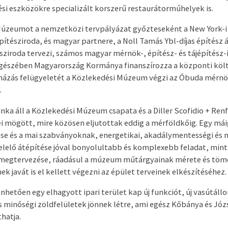
i eszközökre specializált korszerű restaurátorműhelyek is.
Múzeumot a nemzetközi tervpályázat győzteseként a New York-i 
pítésziroda, és magyar partnere, a Noll Tamás Ybl-díjas építész 
iroda tervezi, számos magyar mérnök-, építész- és tájépítész-
 egészében Magyarország Kormánya finanszírozza a központi köl
uházás felügyeletét a Közlekedési Múzeum végzi az Óbuda mérn
.
ka áll a Közlekedési Múzeum csapata és a Diller Scofidio + Renf
i mögött, mire közösen eljutottak eddig a mérföldkőig. Egy máig
e és a mai szabványoknak, energetikai, akadálymentességi és 
lelő átépítése jóval bonyolultabb és komplexebb feladat, mint 
t megtervezése, ráadásul a múzeum műtárgyainak mérete és töm
nek javát is el kellett végezni az épület terveinek elkészítéséhez.
nhetően egy elhagyott ipari terület kap új funkciót, új vasútáll
inőségi zöldfelületek jönnek létre, ami egész Kőbánya és Józ
hatja.