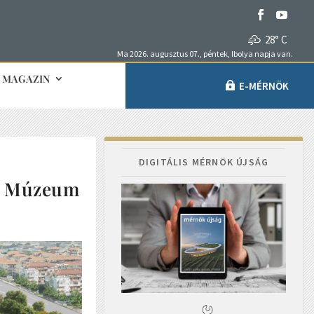
28° C
Ma 2026. augusztus 07., péntek, Ibolya napja van.
MAGAZIN
E-MÉRNÖK
DIGITÁLIS MÉRNÖK ÚJSÁG
si Múzeum