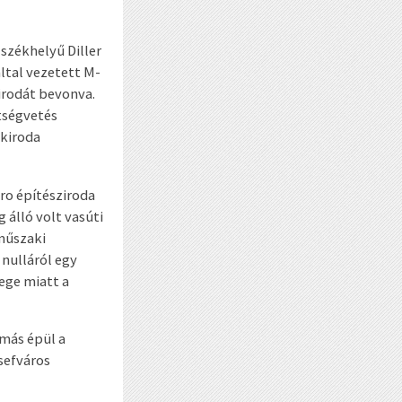
székhelyű Diller
által vezetett M-
irodát bevonva.
tségvetés
ökiroda
ro építésziroda
 álló volt vasúti
műszaki
nulláról egy
ege miatt a
omás épül a
sefváros