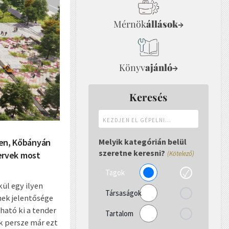
Mérnök
állások
→
Könyv
ajánló
→
Keresés
Kezdjen
el
gépelni...
en, Kőbányán
Melyik kategórián belül
szeretne keresni?
ervek most
(Kötelező)
Tagok
kül egy ilyen
Társaságok
nek jelentősége
ható ki a tender
Tartalom
k persze már ezt