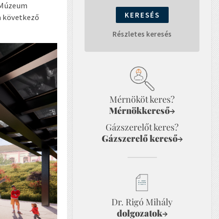
i Múzeum
 a következő
Részletes keresés
Mérnököt keres?
Mérnökkereső
→
Gázszerelőt keres?
Gázszerelő kereső
→
Dr. Rigó Mihály
dolgozatok
→