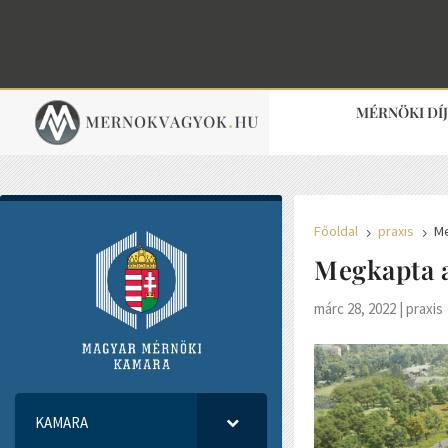
MÉRNÖKI DÍ
Főoldal
praxis
Me
5
5
Megkapta a
márc 28, 2022
|
praxis
KAMARA