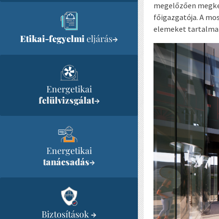
megelőzően megkez
főigazgatója. A mo
elemeket tartalma
Etikai-fegyelmi
eljárás
→
Energetikai
felülvizsgálat
→
Energetikai
tanácsadás
→
Biztosítások
→