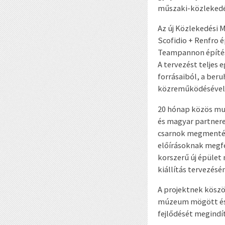
műszaki-közlekedés
Az új Közlekedési 
Scofidio + Renfro é
Teampannon építész
A tervezést teljes
forrásaiból, a ber
közreműködésével
20 hónap közös mun
és magyar partnere
csarnok megmentés
előírásoknak megfe
korszerű új épüle
kiállítás tervezésé
A projektnek köszö
múzeum mögött és m
fejlődését megindít