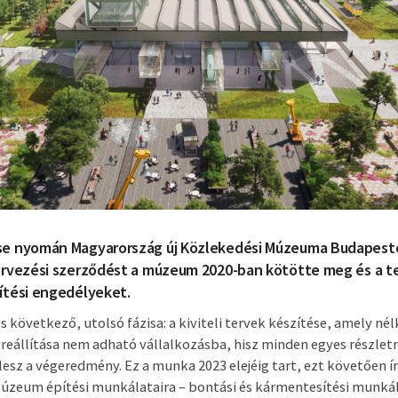
se nyomán Magyarország új Közlekedési Múzeuma Budapest
ervezési szerződést a múzeum 2020-ban kötötte meg és a t
ítési engedélyeket.
s következő, utolsó fázisa: a kiviteli tervek készítése, amely nél
reállítása nem adható vállalkozásba, hisz minden egyes részlet
esz a végeredmény. Ez a munka 2023 elejéig tart, ezt követően ír
Múzeum építési munkálataira – bontási és kármentesítési munká