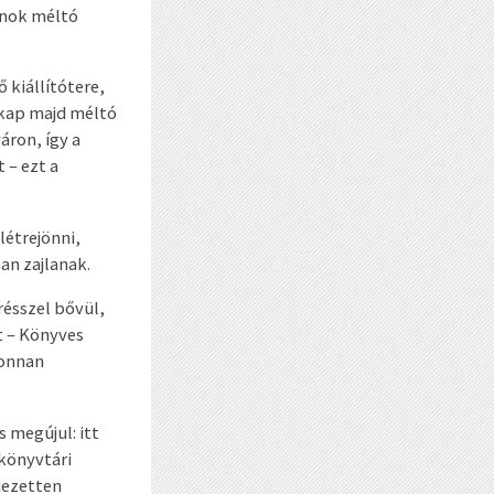
rnok méltó
 kiállítótere,
 kap majd méltó
áron, így a
 – ezt a
létrejönni,
an zajlanak.
résszel bővül,
t – Könyves
jonnan
 megújul: itt
könyvtári
jezetten