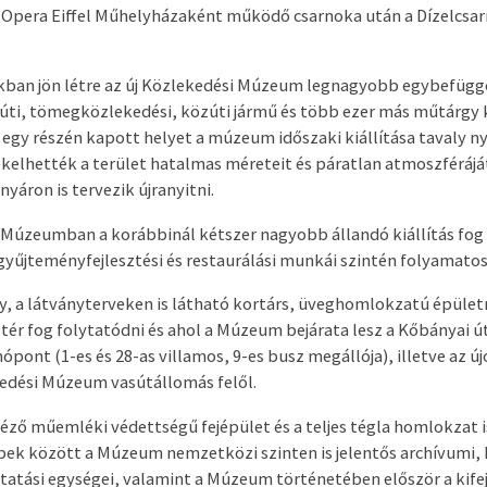
 Opera Eiffel Műhelyházaként működő csarnoka után a Dízelcsa
nokban jön létre az új Közlekedési Múzeum legnagyobb egybefüggő
súti, tömegközlekedési, közúti jármű és több ezer más műtárgy
 egy részén kapott helyet a múzeum időszaki kiállítása tavaly ny
kelhették a terület hatalmas méreteit és páratlan atmoszféráját
nyáron is tervezik újranyitni.
i Múzeumban a korábbinál kétszer nagyobb állandó kiállítás fog 
gyűjteményfejlesztési és restaurálási munkái szintén folyamatos
gy, a látványterveken is látható kortárs, üveghomlokzatú épület
ótér fog folytatódni és ahol a Múzeum bejárata lesz a Kőbányai ú
pont (1-es és 28-as villamos, 9-es busz megállója), illetve az ú
edési Múzeum vasútállomás felől.
éző műemléki védettségű fejépület és a teljes tégla homlokzat is
ek között a Múzeum nemzetközi szinten is jelentős archívumi, 
tatási egységei, valamint a Múzeum történetében először a kife