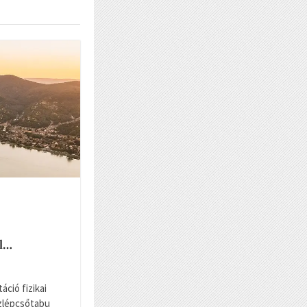
ll…
táció fizikai
ízlépcsőtabu