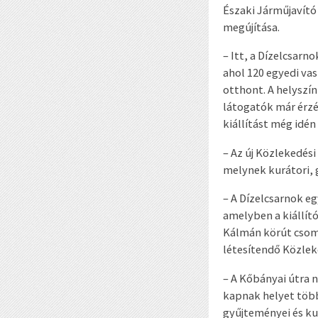
Északi Járműjavító
megújítása.
– Itt, a Dízelcsar
ahol 120 egyedi va
otthont. A helyszín
látogatók már érzé
kiállítást még idén 
– Az új Közlekedés
melynek kurátori, 
– A Dízelcsarnok e
amelyben a kiállít
Kálmán körút csomó
létesítendő Közlek
– A Kőbányai útra n
kapnak helyet több
gyűjteményei és ku