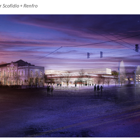
r Scofidio + Renfro