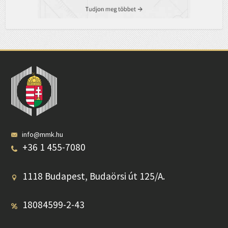
info@mmk.hu
+36 1 455-7080
1118 Budapest, Budaörsi út 125/A.
18084599-2-43