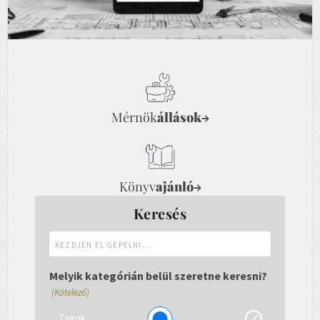
Mérnök
állások
→
Könyv
ajánló
→
Keresés
Kezdjen
el
gépelni...
Melyik kategórián belül szeretne keresni?
(Kötelező)
Tagok