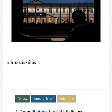
0 hozzászólás
fókusz
kamarai hírek
vélemény
A Duna jövőjéről: a cél közös, az