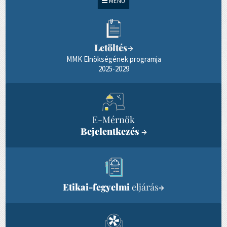
MENÜ
Letöltés
→
MMK Elnökségének programja
2025-2029
E-Mérnök
Bejelentkezés
→
Etikai-fegyelmi
eljárás
→