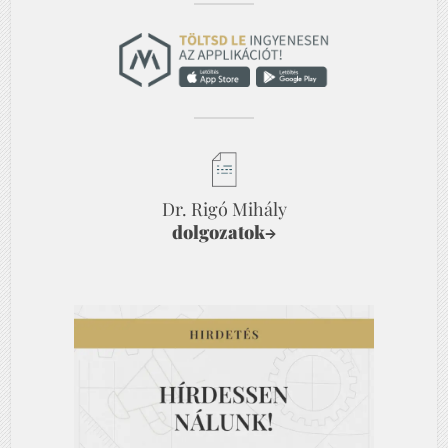
Dr. Rigó Mihály
dolgozatok
→