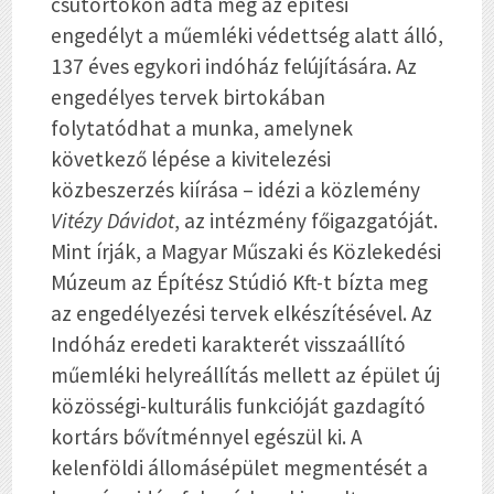
csütörtökön adta meg az építési
engedélyt a műemléki védettség alatt álló,
137 éves egykori indóház felújítására. Az
engedélyes tervek birtokában
folytatódhat a munka, amelynek
következő lépése a kivitelezési
közbeszerzés kiírása – idézi a közlemény
Vitézy Dávidot
, az intézmény főigazgatóját.
Mint írják, a Magyar Műszaki és Közlekedési
Múzeum az Építész Stúdió Kft-t bízta meg
az engedélyezési tervek elkészítésével. Az
Indóház eredeti karakterét visszaállító
műemléki helyreállítás mellett az épület új
közösségi-kulturális funkcióját gazdagító
kortárs bővítménnyel egészül ki. A
kelenföldi állomásépület megmentését a