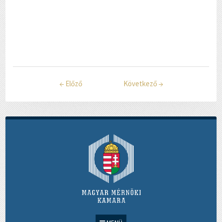
←
Előző
Következő
→