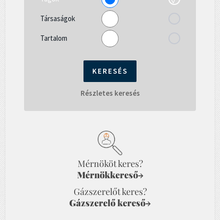
Társaságok
Tartalom
Részletes keresés
Mérnököt keres?
Mérnökkereső
→
Gázszerelőt keres?
Gázszerelő kereső
→