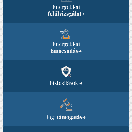
Energetikai
felülvizsgálat
→
Energetikai
tanácsadás
→
Biztosítások
→
Jogi
támogatás
→