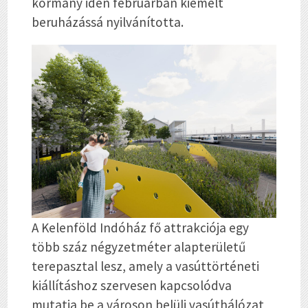
kormány idén februárban kiemelt
beruházássá nyilvánította.
A Kelenföld Indóház fő attrakciója egy
több száz négyzetméter alapterületű
terepasztal lesz, amely a vasúttörténeti
kiállításhoz szervesen kapcsolódva
mutatja be a városon belüli vasúthálózat