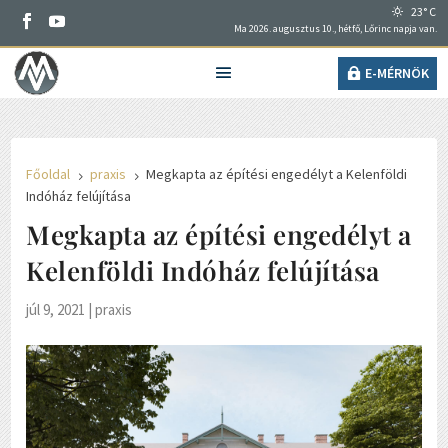
23° C
Ma 2026. augusztus 10., hétfő, Lőrinc napja van.
E-MÉRNÖK
Főoldal
praxis
Megkapta az építési engedélyt a Kelenföldi
5
5
Indóház felújítása
Megkapta az építési engedélyt a
Kelenföldi Indóház felújítása
júl 9, 2021
|
praxis