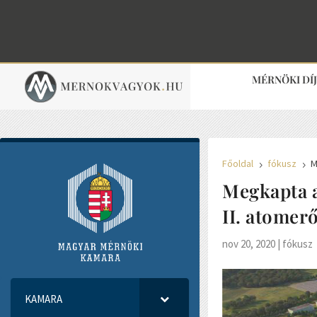
MÉRNÖKI DÍ
Főoldal
fókusz
M
5
5
Megkapta a
II. atome
nov 20, 2020
|
fókusz
KAMARA