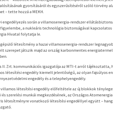
ósításának gyorsításáról és egyszerűsítéséről szóló törvény al
met – tette hozzá a MEKH.
vi engedélyezés során a villamosenergia-rendszer ellátásbizton
 figyelembe, a nukleáris technológia biztonságával kapcsolatos 
ia Hivatal folytatja le.
egépülő létesítmény a hazai villamosenergia-rendszer legnagyo
elt szerepet játszik majd az ország karbonmentes energiatermelé
ben.
ks II. Zrt. kommunikációs igazgatója az MTI-t arról tájékoztatta
mos létesítési engedély kiemelt jelentőségű, az olyan fajsúlyos 
örnyezetvédelmi engedély és a telephelyengedély.
illamos létesítési engedély előfeltétele az új blokkok tényleges
si és szerelési munkái megkezdésének, az Országos Atomenergia 
ris létesítményre vonatkozó létesítési engedéllyel együtt – han
zgató.