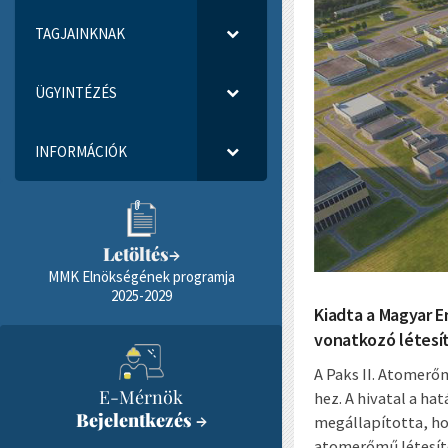
TAGJAINKNAK
ÜGYINTÉZÉS
INFORMÁCIÓK
Letöltés
→
MMK Elnökségének programja
2025-2029
Kiadta a Magyar E
vonatkozó létesít
A Paks II. Atomerő
E-Mérnök
hez. A hivatal a h
Bejelentkezés
→
megállapította, ho
atomerőmű létesít