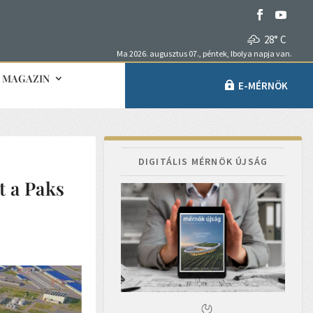
28° C
Ma 2026. augusztus 07., péntek, Ibolya napja van.
MAGAZIN
E-MÉRNÖK
DIGITÁLIS MÉRNÖK ÚJSÁG
t a Paks