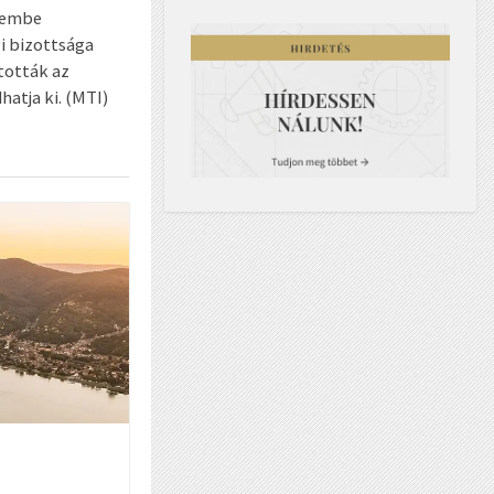
üzembe
gi bizottsága
tották az
atja ki. (MTI)