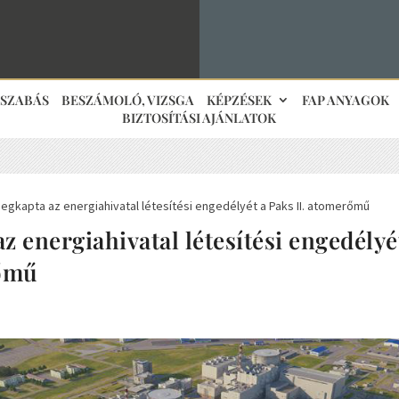
JSZABÁS
BESZÁMOLÓ, VIZSGA
KÉPZÉSEK
FAP ANYAGOK
BIZTOSÍTÁSI AJÁNLATOK
egkapta az energiahivatal létesítési engedélyét a Paks II. atomerőmű
z energiahivatal létesítési engedélyé
rőmű