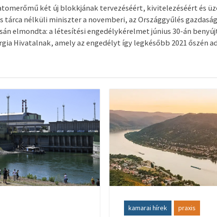
 atomerőmű két új blokkjának tervezéséért, kivitelezéséért és 
ős tárca nélküli miniszter a novemberi, az Országgyűlés gazdasá
sán elmondta: a létesítési engedélykérelmet június 30-án benyúj
ia Hivatalnak, amely az engedélyt így legkésőbb 2021 őszén adh
kamarai hírek
praxis