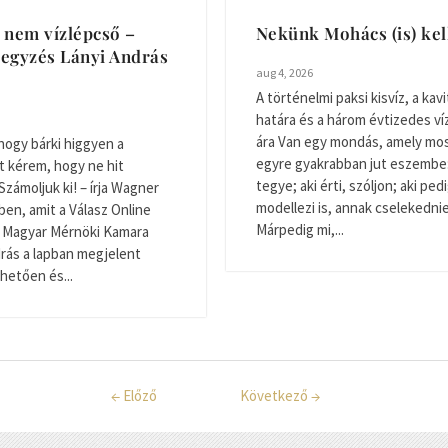
 nem vízlépcső –
Nekünk Mohács (is) ke
egyzés Lányi András
aug 4, 2026
A történelmi paksi kisvíz, a kavi
határa és a három évtizedes v
ára Van egy mondás, amely mo
hogy bárki higgyen a
egyre gyakrabban jut eszembe: 
t kérem, hogy ne hit
tegye; aki érti, szóljon; aki ped
Számoljuk ki! – írja Wagner
modellezi is, annak cselekednie 
ben, amit a Válasz Online
Márpedig mi,...
 A Magyar Mérnöki Kamara
rás a lapban megjelent
thetően és...
←
Előző
Következő
→