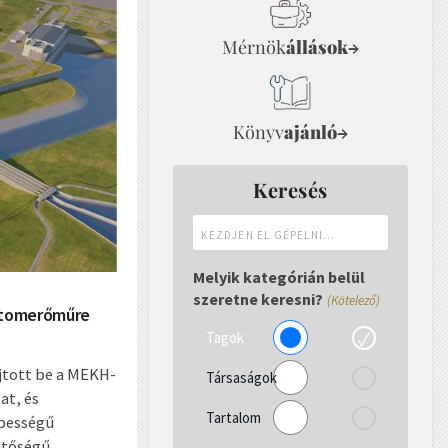
Mérnök
állások
→
Könyv
ajánló
→
Keresés
Kezdjen
el
gépelni...
Melyik kategórián belül
szeretne keresni?
(Kötelező)
 atomerőműre
Tagok
újtott be a MEKH-
Társaságok
at, és
Tartalom
épességű
ntőségű