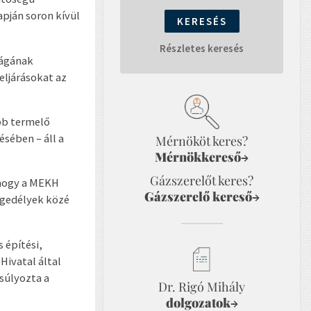
apján soron kívül
Részletes keresés
ságának
eljárásokat az
bb termelő
sében – áll a
Mérnököt keres?
Mérnökkereső
→
Gázszerelőt keres?
, hogy a MEKH
Gázszerelő kereső
→
engedélyek közé
 építési,
Hivatal által
gsúlyozta a
Dr. Rigó Mihály
dolgozatok
→