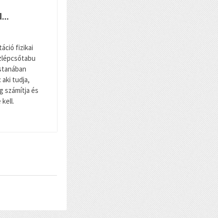
ll…
táció fizikai
ízlépcsőtabu
stanában
aki tudja,
ig számítja és
kell.