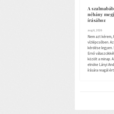
A szalmabáb
néhány megj
írásához
aug 6, 2026
Nem azt kérem, 
vízlépcsőben. Az
kérdése legyen. 
Ernő válaszcikké
közölt a minap.
elnöke Lányi And
írására reagál ér