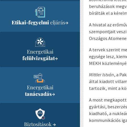
beruházások megval
bírálták el a kérel
Etikai-fegyelmi
eljárás
→
A hivatal az erőmű
szempontjait veszi
Országos Atomenerg
A tervek szerint m
Energetikai
egysége lesz, kiem
felülvizsgálat
→
MEKH közleményé
Mittler István
, a Pa
által kiadott villa
Energetikai
tartozik, mint a k
tanácsadás
→
A most megkapott v
gyártási, beszerzé
kiadható, a nukleá
kommunikációs iga
Biztosítások
→