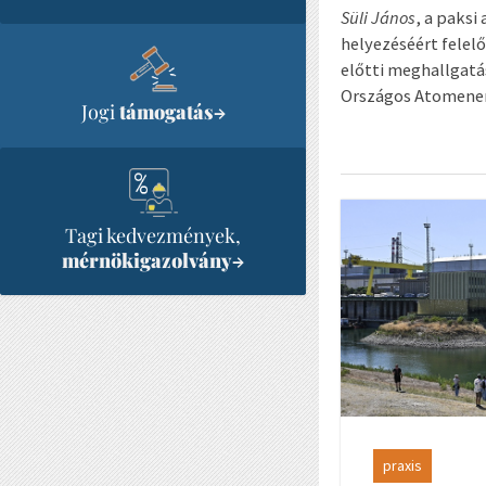
Süli János
, a paksi
helyezéséért felel
előtti meghallgatá
Országos Atomenerg
Jogi
támogatás
→
Tagi kedvezmények,
mérnökigazolvány
→
praxis