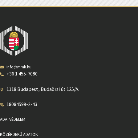
info@mmk.hu
+36 1 455-7080
1118 Budapest, Budaörsi út 125/A.
18084599-2-43
ADATVÉDELEM
KÖZÉRDEKŰ ADATOK