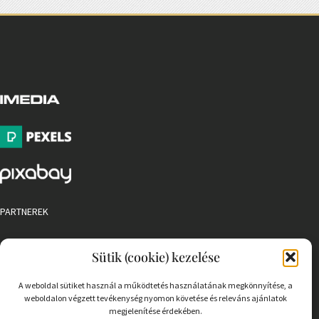
PARTNEREK
COOKIE SZABÁLYZAT
Sütik (cookie) kezelése
A weboldal sütiket használ a működtetés használatának megkönnyítése, a
weboldalon végzett tevékenység nyomon követése és releváns ajánlatok
megjelenítése érdekében.