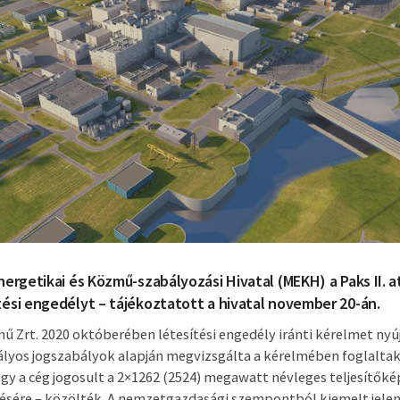
nergetikai és Közmű-szabályozási Hivatal (MEKH) a Paks II.
ési engedélyt – tájékoztatott a hivatal november 20-án.
mű Zrt. 2020 októberében létesítési engedély iránti kérelmet ny
atályos jogszabályok alapján megvizsgálta a kérelmében foglaltak
gy a cég jogosult a 2×1262 (2524) megawatt névleges teljesítők
ésére – közölték. A nemzetgazdasági szempontból kiemelt jele