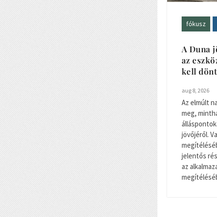
fókusz
A Duna j
az eszkö
kell dön
aug 8, 2026
Az elmúlt n
meg, minth
álláspontok
jövőjéről. 
megítéléséb
jelentős r
az alkalma
megítéléséb