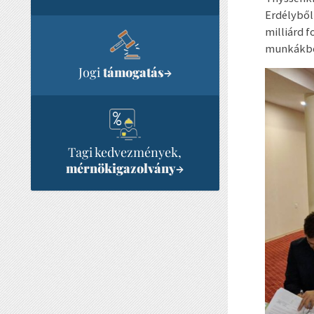
Erdélyből
milliárd 
munkákbó
Jogi
támogatás
→
Tagi kedvezmények,
mérnökigazolvány
→