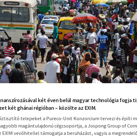
inanszírozásával két éven belül magyar technológia fogja ti
et két ghánai régióban – közölte az EXIM.
íztisztító telepeket a Pureco-Unit Konzorcium tervezi és építi 
nagyobb magántulajdonú cégcsoportja, a Jospong Group of Co
Az EXIM vevőhitellel támogatja a beruházást, vagyis a megrendel