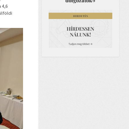
dolgozatok
→
 4,6
lföldi