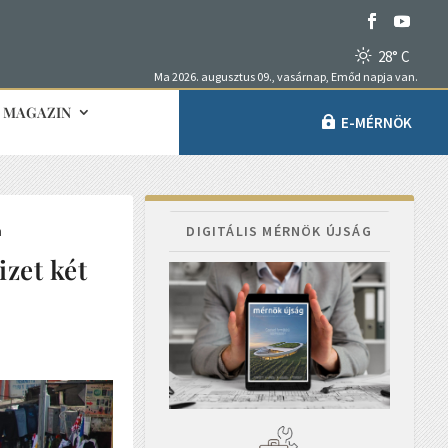
28° C
Ma 2026. augusztus 09., vasárnap, Emőd napja van.
MAGAZIN
E-MÉRNÖK
n
DIGITÁLIS MÉRNÖK ÚJSÁG
izet két