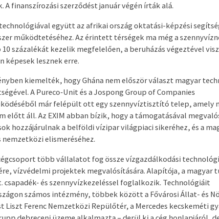
. A finanszírozási szerződést január végén írták alá.
technológiával együtt az afrikai ország oktatási-képzési segítsé
dszer működtetéséhez. Az érintett térségek ma még a szennyvíz
b 10 százalékát kezelik megfelelően, a beruházás végeztével visz
 képesek lesznek erre.
nyben kiemelték, hogy Ghána nem először választ magyar tech
tségével. A Pureco-Unit és a Jospong Group of Companies
ödéséből már felépült ott egy szennyvíztisztító telep, amely 
 előtt áll. Az EXIM abban bízik, hogy a támogatásával megvaló
k hozzájárulnak a belföldi vízipar világpiaci sikeréhez, és a ma
 nemzetközi elismeréséhez.
cégcsoport több vállalatot fog össze vízgazdálkodási technológ
sére, vízvédelmi projektek megvalósítására. Alapítója, a magyar 
t. csapadék- és szennyvízkezeléssel foglalkozik. Technológiáit
zágon számos intézmény, többek között a Fővárosi Állat- és N
t Liszt Ferenc Nemzetközi Repülőtér, a Mercedes kecskeméti gy
upp debreceni üzeme alkalmazta – derül ki a cég honlapjáról, d