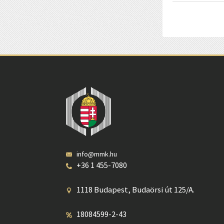
info@mmk.hu
+36 1 455-7080
1118 Budapest, Budaörsi út 125/A.
18084599-2-43