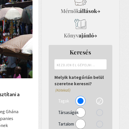
Mérnök
állások
→
Könyv
ajánló
→
Keresés
Kezdjen
el
gépelni...
Melyik kategórián belül
szeretne keresni?
(Kötelező)
sztítani a
Tagok
meg Ghána
Társaságok
mpanies
Tartalom
őnek