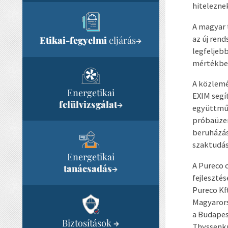
hiteleznek
A magyar 
az új ren
Etikai-fegyelmi
eljárás
→
legfeljeb
mértékben
A közlemé
Energetikai
EXIM segí
felülvizsgálat
→
együttműk
próbaüzem
beruházáso
szaktudás
Energetikai
A Pureco 
tanácsadás
→
fejleszté
Pureco Kf
Magyarors
a Budapes
Biztosítások
→
Thyssenkr