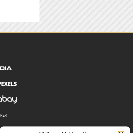
EREK
 SZABÁLYZAT