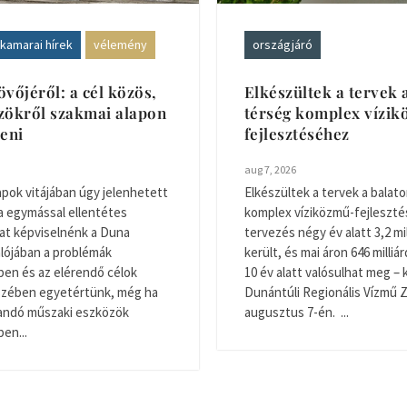
kamarai hírek
vélemény
országjáró
övőjéről: a cél közös,
Elkészültek a tervek 
zökről szakmai alapon
térség komplex vízi
teni
fejlesztéséhez
aug 7, 2026
apok vitájában úgy jelenhetett
Elkészültek a tervek a balato
a egymással ellentétes
komplex víziközmű-fejleszté
at képviselnénk a Duna
tervezés négy év alatt 3,2 mil
Valójában a problémák
került, és mai áron 646 milliár
en és az elérendő célok
10 év alatt valósulhat meg – 
észében egyetértünk, még ha
Dunántúli Regionális Vízmű Z
zandó műszaki eszközök
augusztus 7-én. ...
en...