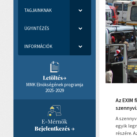
TAGJAINKNAK
ÜGYINTÉZÉS
INFORMÁCIÓK
Letöltés
→
MMK Elnökségének programja
2025-2029
Az EXIM f
szennyviz
A szennyv
E-Mérnök
egyik leg
Bejelentkezés
→
részére. 