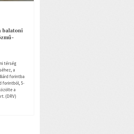
a balatoni
közmű-
ni térség
séhez, a
liárd forintba
d forintból, 5-
közölte a
rt. (DRV)