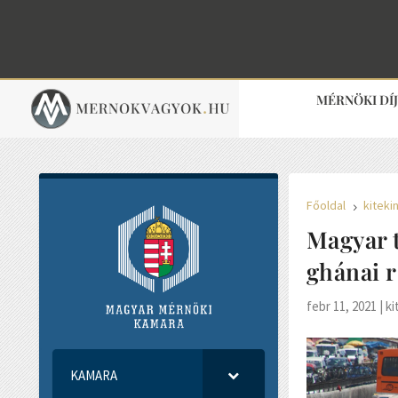
MÉRNÖKI DÍ
Főoldal
kiteki
5
Magyar t
ghánai 
febr 11, 2021
|
ki
KAMARA