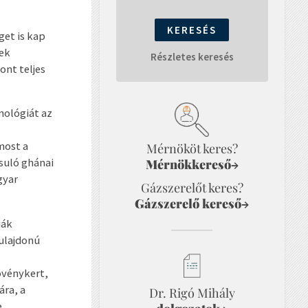
get is kap
nek
Részletes keresés
ont teljes
nológiát az
most a
Mérnököt keres?
suló ghánai
Mérnökkereső
→
gyar
Gázszerelőt keres?
Gázszerelő kereső
→
iák
tulajdonú
övénykert,
ára, a
Dr. Rigó Mihály
e