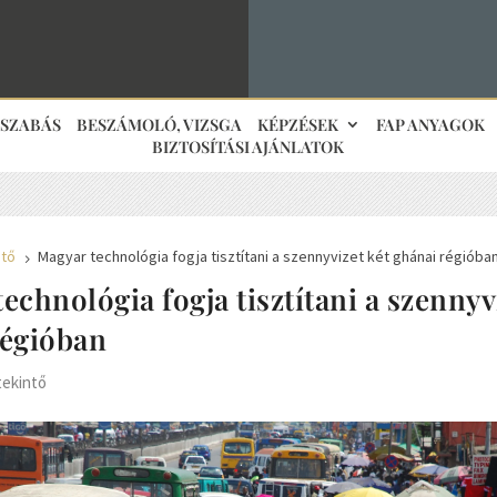
JSZABÁS
BESZÁMOLÓ, VIZSGA
KÉPZÉSEK
FAP ANYAGOK
BIZTOSÍTÁSI AJÁNLATOK
ntő
Magyar technológia fogja tisztítani a szennyvizet két ghánai régióba
5
echnológia fogja tisztítani a szennyv
régióban
tekintő